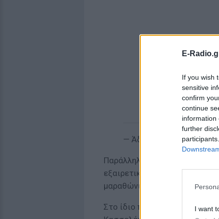
E-Radio.g
If you wish 
sensitive in
confirm you
continue se
information 
further disc
— Άδωνις Γεωργιάδης (@
participants
Downstream 
Παράλληλα, ο ίδιος ανέφερε ό
εξαιρετικά ταλαντούχος. Όμως 
μαραθώνιος».
Persona
Στο ίδιο πλαίσιο, αναφέρθηκε
I want t