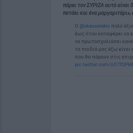
πάρει τον ΣΥΡΙΖΑ αυτό είναι 
πετάει και ένα μαργαριτάρι»,
Ο
@skasselakis
πολύ έξυπ
έως ότου καταφέρει να 
να πρωτοσχολιάσει κανεί
τα παιδιά μας έξω είναι 
που θα πάρουν στις επι
pic.twitter.com/oO7fDPkl