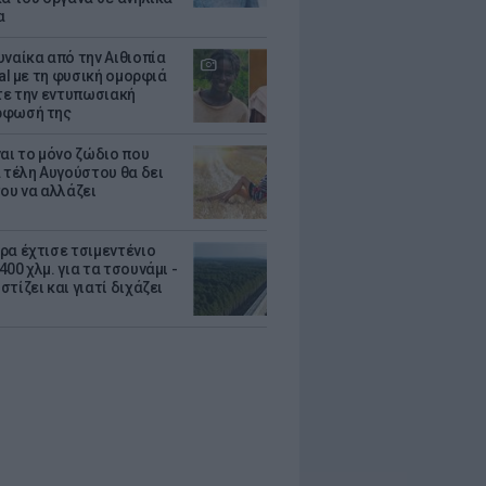
α
υναίκα από την Αιθιοπία
ral με τη φυσική ομορφιά
ίτε την εντυπωσιακή
ρφωσή της
ναι το μόνο ζώδιο που
α τέλη Αυγούστου θα δει
του να αλλάζει
ρα έχτισε τσιμεντένιο
00 χλμ. για τα τσουνάμι -
τίζει και γιατί διχάζει