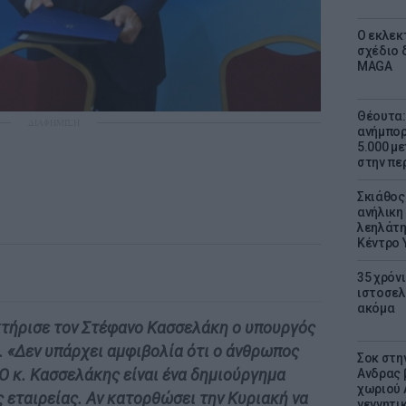
Ο εκλεκ
σχέδιο 
MAGA
Θέουτα: 
ΔΙΑΦΗΜΙΣΗ
ανήμπορ
5.000 μ
στην πε
Σκιάθος:
ανήλικη 
λεηλάτη
Κέντρο 
35 χρόν
ιστοσελ
ακόμα
κτήρισε τον Στέφανο Κασσελάκη ο υπουργός
 «Δεν υπάρχει αμφιβολία ότι ο άνθρωπος
Σοκ στη
 Ο κ. Κασσελάκης είναι ένα δημιούργημα
Ανδρας 
χωριού 
 εταιρείας. Αν κατορθώσει την Κυριακή να
γεννητι