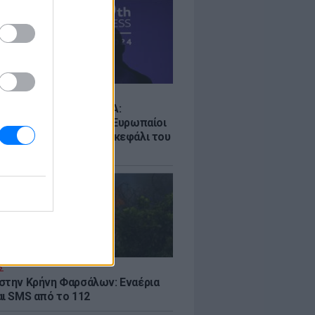
Σ
ρα ο πόλεμος UEFA-FIFA:
ουν στο μποϊκοτάζ οι Ευρωπαίοι
ούν εγγυήσεις και το... κεφάλι του
ίνο
Σ
στην Κρήνη Φαρσάλων: Εναέρια
αι SMS από το 112