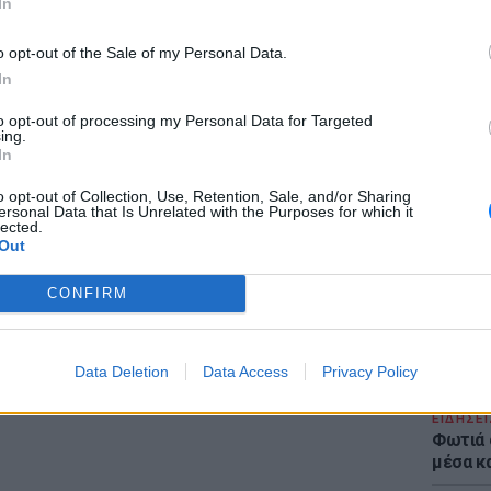
ο ευλογία για την Ελλάδα είναι το brain
In
ήνων στο εξωτερικό. Να υπενθυμίσω ότι η
o opt-out of the Sale of my Personal Data.
ικό, των παιδιών μας την εποχή της
In
ν ήταν το πιο επώδυνο ίσως σοκ στην
ία που πέρασε, οι συντάξεις και η περικοπή
to opt-out of processing my Personal Data for Targeted
ing.
τα δύο χειρότερα πράγματα που συνέβησαν.
ΕΙΔΗΣΕΙ
In
Στα άκ
αρουσιάζει, όχι περίπου, ακριβώς ως ευλογία
Επιμέν
o opt-out of Collection, Use, Retention, Sale, and/or Sharing
τα προβλήματα της Ελλάδας».
ersonal Data that Is Unrelated with the Purposes for which it
και ζητ
lected.
Ινφαντ
Out
 δέχεται για παρέμβαση στα εσωκομματικά
γώ, εκτός από υπουργός είμαι και πολίτης
CONFIRM
. Λοιπόν, δεν μπορώ να μείνω σιωπηλός, η
υ χαρακτηριστικό».
Data Deletion
Data Access
Privacy Policy
ΔΙΑΦΗΜΙΣΗ
ΕΙΔΗΣΕΙ
Φωτιά 
μέσα κ