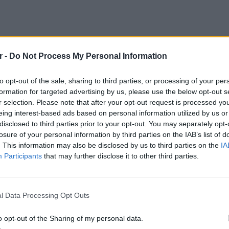
r -
Do Not Process My Personal Information
to opt-out of the sale, sharing to third parties, or processing of your per
formation for targeted advertising by us, please use the below opt-out s
r selection. Please note that after your opt-out request is processed y
eing interest-based ads based on personal information utilized by us or
disclosed to third parties prior to your opt-out. You may separately opt-
losure of your personal information by third parties on the IAB’s list of
AdonisGeorgiadi)
September 21, 2023
. This information may also be disclosed by us to third parties on the
IA
Participants
that may further disclose it to other third parties.
τι ο κ. Κασσελάκης «ως σπρίντερ απεδείχθη
η πολιτική δεν είναι κατοστάρι, είναι
ΕΙΔΗΣΕΙ
Συμφων
l Data Processing Opt Outs
Στην αμ
ευρώ
 σε προ δεκαετίας βίντεο που ο κ.
o opt-out of the Sharing of my personal data.