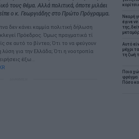
κορίτσι
δικό τους θέμα. Αλλά πολιτικά, όποτε μιλάει
 είπε ο κ. Γεωργιάδης στο Πρώτο Πρόγραμμα.
Νεαρή γ
έγινε vi
να δεν κάνει καμμία πολιτική δήλωση
της, δε
μεταμό
εκλεγεί Πρόεδρος. Όμως πραγματικά τί
ς σε αυτό το βίντεο; Ότι το να φεύγουν
Αυτό εί
μέχρι τ
η λύση για την Ελλάδα; Ότι η νοοτροπία
τη ζωή 
χειρήσεις έξω…
KR
Ποια χώ
φράγμα 4
ΔΙΑΦΗΜΙΣΗ
Πόσο κοσ