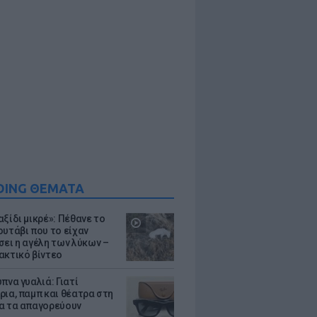
DING ΘΕΜΑΤΑ
ξίδι μικρέ»: Πέθανε το
ουτάβι που το είχαν
σει η αγέλη των λύκων –
ακτικό βίντεο
πνα γυαλιά: Γιατί
ρια, παμπ και θέατρα στη
α τα απαγορεύουν