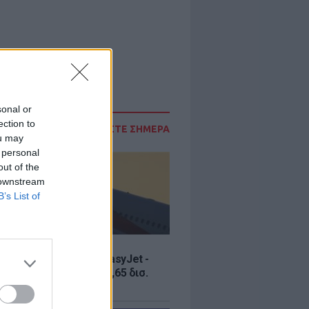
sonal or
ection to
ΔΙΑΒΑΣΤΕ ΣΗΜΕΡΑ
ou may
 personal
out of the
 downstream
B’s List of
Σ
ία εξαγοράς για την EasyJet -
ερικανική Appolo για 6,65 δισ.