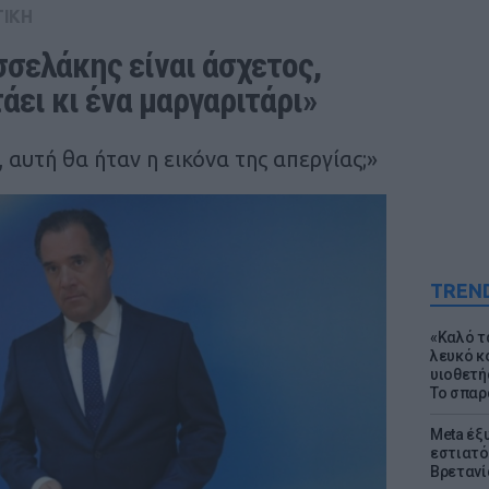
ΤΙΚΗ
σελάκης είναι άσχετος, 
τάει κι ένα μαργαριτάρι»
αυτή θα ήταν η εικόνα της απεργίας;»
TREN
«Καλό τα
λευκό κ
υιοθετή
Το σπαρ
Meta έξυ
εστιατό
Βρετανί