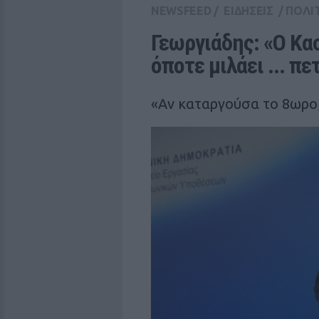
NEWSFEED
/
ΕΙΔΗΣΕΙΣ
/
ΠΟΛΙ
Γεωργιάδης: «Ο Κασ
όποτε μιλάει ... πε
«Αν καταργούσα το 8ωρο, 