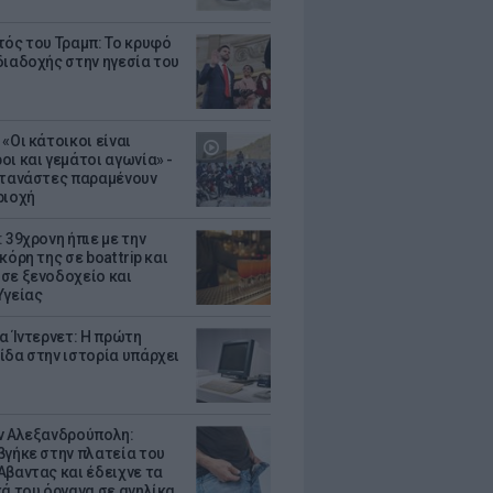
τός του Τραμπ: Το κρυφό
διαδοχής στην ηγεσία του
«Οι κάτοικοι είναι
οι και γεμάτοι αγωνία» -
ετανάστες παραμένουν
ριοχή
 39χρονη ήπιε με την
κόρη της σε boat trip και
σε ξενοδοχείο και
Υγείας
ια Ίντερνετ: Η πρώτη
ίδα στην ιστορία υπάρχει
ν Αλεξανδρούπολη:
βγήκε στην πλατεία του
Αβαντας και έδειχνε τα
κά του όργανα σε ανηλίκα