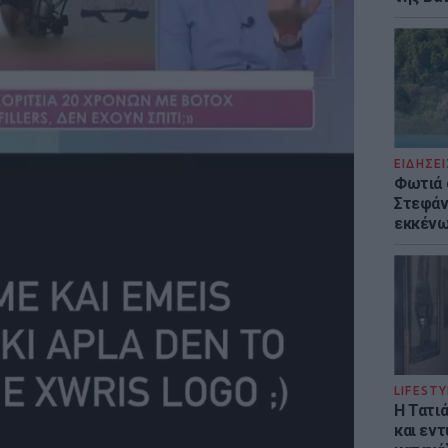
ΕΙΔΗΣΕΙ
Φωτιά 
Στεφάνι
εκκένω
LIFESTY
Η Τατι
και εν