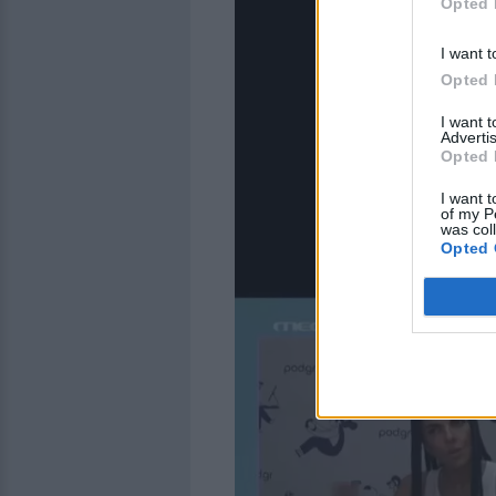
Opted 
I want t
Opted 
I want 
Advertis
Opted 
I want t
of my P
was col
Opted 