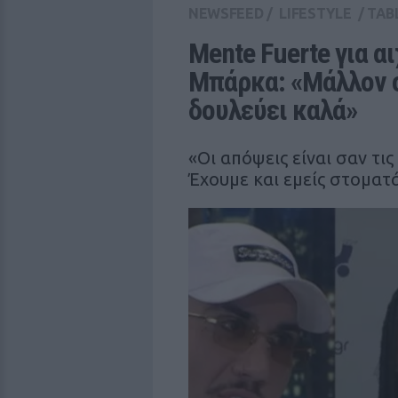
NEWSFEED
/
LIFESTYLE
/
TAB
Mente Fuerte για α
Μπάρκα: «Μάλλον ο
δουλεύει καλά»
«Οι απόψεις είναι σαν τι
Έχουμε και εμείς στοματά