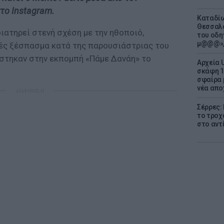
το Instagram.
Καταδίω
Θεσσαλο
ιατηρεί στενή σχέση με την ηθοποιό,
του οδη
μ@@@»,
ς ξέσπασμα κατά της παρουσιάστριας του
στηκαν στην εκπομπή «Πάμε Δανάη» το
Αρχεία 
σκάφη 1
σφαίρα 
νέα απο
ΔΙΑΦΗΜΙΣΗ
Σέρρες:
το τροχ
στο αντ