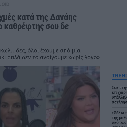
LOID
ιχμές κατά της Δανάης 
 καθρέφτης σου δε 
ς κωλ…δες, όλοι έχουμε από μία.
κι απλά δεν το ανοίγουμε χωρίς λόγο»
TREN
Σοκ στη
επιχείρ
υπάλληλ
ασελγήσ
«Θέλω τ
της μεθ
σκότωσε