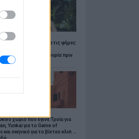
LE
η Βουλγαράκη ξεσπά για τις φήμες
ού με τον Ιωαννίδη:
αυρώστε καμία πληροφορία πριν
ύσετε τη βλακεία σας»
LE
κινό χωριό που έγινε Τροία για
an, Yunkai για το Game of
 και σκηνικό για το βίντεο κλιπ ...
νδή