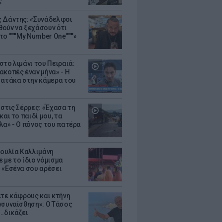
ς
 Δάντης: «Συνάδελφοι
ούν να ξεχάσουν ότι
ο """"My Number One""""»
στο λιμάνι του Πειραιά:
ακοπές έναν μήνα» - Η
 ατάκα στην κάμερα του
 στις Σέρρες: «Έχασα τη
και το παιδί μου, τα
λα» - Ο πόνος του πατέρα
Ιουλία Καλλιμάνη
 με το ίδιο νόμισμα
 «Εσένα σου αρέσει
ετε κάφρους και κτήνη
νσυναίσθηση»: Ο Τάσος
..δικάζει