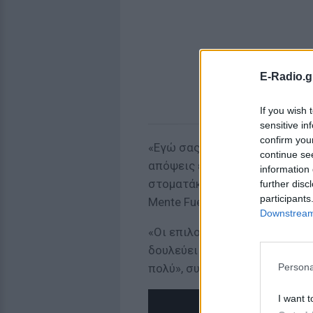
E-Radio.g
If you wish 
sensitive in
confirm you
«Εγώ σας είπα από εδώ και πέ
continue se
απόψεις είναι σαν τις κωλ…δες
information 
στοματάκι απλά δεν το ανοίγο
further disc
participants
Mente Fuerte σε Insta-story.
Downstream 
«Οι επιλογές μας είναι ο καθρ
δουλεύει καλά για να με καλε
Persona
πολύ», συνεχίζει στην τοποθέ
I want t