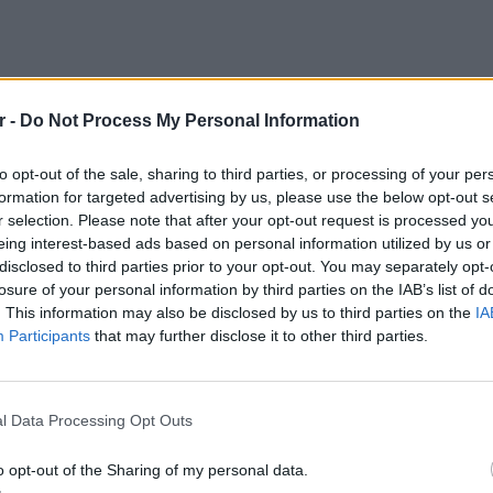
r -
Do Not Process My Personal Information
to opt-out of the sale, sharing to third parties, or processing of your per
formation for targeted advertising by us, please use the below opt-out s
r selection. Please note that after your opt-out request is processed y
ρα δεν θα αφήνω τίποτα να πέσει κάτω. Οι
eing interest-based ads based on personal information utilized by us or
, όλοι έχουμε από μία. Έχουμε και εμείς
disclosed to third parties prior to your opt-out. You may separately opt-
υμε χωρίς λόγο», γράφει χαρακτηριστικά ο
losure of your personal information by third parties on the IAB’s list of
. This information may also be disclosed by us to third parties on the
IA
Participants
that may further disclose it to other third parties.
έφτης μας, ε μάλλον ο δικός σου δεν θα
ΕΙΔΗΣΕΙ
ίς στην εκπομπή σου και να επιμένεις τόσο
Θερμοπ
εξοικον
l Data Processing Opt Outs
τησή του.
την πο
o opt-out of the Sharing of my personal data.