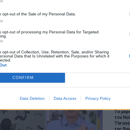
In
o opt-out of the Sale of my Personal Data.
In
to opt-out of processing my Personal Data for Targeted
LIFESTY
ing.
Η Ελέν
In
χωρισμ
«Διαστ
o opt-out of Collection, Use, Retention, Sale, and/or Sharing
ersonal Data that Is Unrelated with the Purposes for which it
εκτοξε
lected.
Out
CONFIRM
Data Deletion
Data Access
Privacy Policy
LIFESTY
Το μαρο
τον Nol
Thrones
της Βα