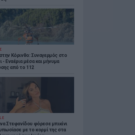
Σ
στην Κόρινθο: Συναγερμός στο
 - Εναέρια μέσα και μήνυμα
σης από το 112
LE
άνα Στεφανίδου φόρεσε μπικίνι
τυπωσίασε με το κορμί της στα