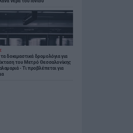
λανα νερά του Ιονίου
Σ
τα δοκιμαστικά δρομολόγια για
έκταση του Μετρό Θεσσαλονίκης
λαμαριά - Τι προβλέπεται για
ια