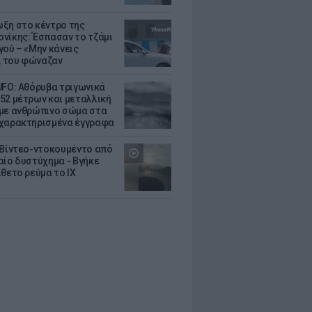
ξη στο κέντρο της
νίκης: Έσπασαν το τζάμι
γού – «Μην κάνεις
 του φώναζαν
UFO: Αθόρυβα τριγωνικά
52 μέτρων και μεταλλική
με ανθρώπινο σώμα στα
χαρακτηρισμένα έγγραφα
 Βίντεο-ντοκουμέντο από
αίο δυστύχημα - Βγήκε
ίθετο ρεύμα το ΙΧ