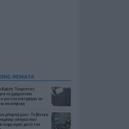
DING ΘΕΜΑΤΑ
ν Κρήτη: Τουρίστας
ησε να χρηματίσει
ο για του επιτρέψει να
ει σε ανήλικη
ον μπαμπά μου»: Το βίντεο
υσμένης οδηγού που
 νύφη ώρες μετά τον