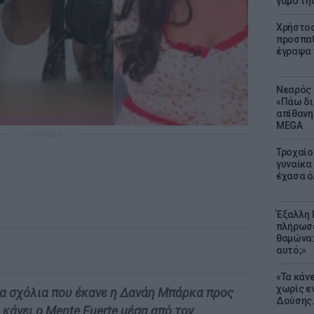
γάμο τη
Χρήστος
προσπαθ
έγραψα τ
Νεαρός 
«Πάω δι
απίθανη
MEGA
ΔΙΑΦΗΜΙΣΗ
Τροχαίο
γυναίκα 
έχασα ό
Έξαλλη 
πλήρωσε
θαμώνα:
αυτό;»
«Τα κάν
χωρίς ε
τα σχόλια που έκανε η Δανάη Μπάρκα προς
Δούσης.
κάνει ο Mente Fuerte μέσα από τον