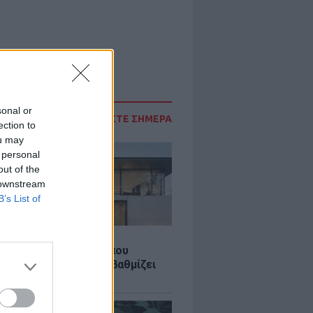
sonal or
ΔΙΑΒΑΣΤΕ ΣΗΜΕΡΑ
ection to
ou may
 personal
out of the
 downstream
B’s List of
Σ
λαστική: Καινοτομία που
ομεί ενέργεια και αναβαθμίζει
ιότητα ζωής