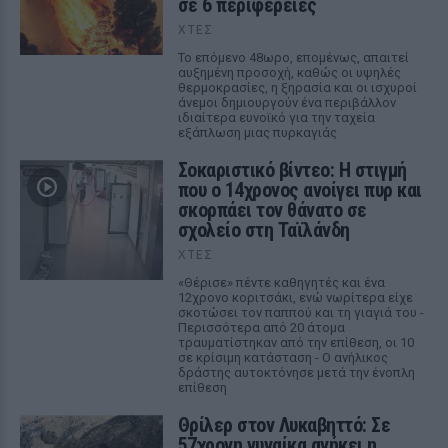
σε 6 περιφέρειες
ΧΤΕΣ
Το επόμενο 48ωρο, επομένως, απαιτεί
αυξημένη προσοχή, καθώς οι υψηλές
θερμοκρασίες, η ξηρασία και οι ισχυροί
άνεμοι δημιουργούν ένα περιβάλλον
ιδιαίτερα ευνοϊκό για την ταχεία
εξάπλωση μιας πυρκαγιάς
Σοκαριστικό βίντεο: Η στιγμή
που ο 14χρονος ανοίγει πυρ και
σκορπάει τον θάνατο σε
σχολείο στη Ταϊλάνδη
ΧΤΕΣ
«Θέρισε» πέντε καθηγητές και ένα
12χρονο κοριτσάκι, ενώ νωρίτερα είχε
σκοτώσει τον παππού και τη γιαγιά του -
Περισσότερα από 20 άτομα
τραυματίστηκαν από την επίθεση, οι 10
σε κρίσιμη κατάσταση - Ο ανήλικος
δράστης αυτοκτόνησε μετά την ένοπλη
επίθεση
Θρίλερ στον Λυκαβηττό: Σε
57χρονη γυναίκα ανήκει η