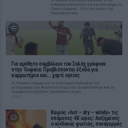
31 Ιουλίου στον Αγιο Βασίλειο, στον
Κιθαιρώνα Βοιωτίας και έφτασε μέχρι το
Πόρτο Γερμενό - Ο διττός ρόλος της
Πυροσβεστικής
Για αμύθητο συμβόλαιο του Σαλάχ γράφουν
στην Τουρκία: Προβλέπονται έξοδα για
κομμωτήρια και... χαρτί υγείας
Οι Τούρκοί αναφέρουν τα οικονομικά δεδομένα της
μεταγραφής του Αιγύπτιου σταρ στην Τραμπζονσπόρ και τα
νούμερα που βγάζουν, προκαλούν ίλιγγο
ΧΤΕΣ
Καιρός «hot – dry – windy» τις
επόμενες 48 ώρες: Αυξημένος
ο κίνδυνος φωτιάς, συναγερμός