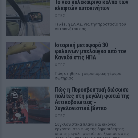
Το νέο καλοκαιρινό κόλπο των
κλεφτών αυτοκινήτων
ΧΤΕΣ
Tι λέει η ΕΛ.ΑΣ. για την προστασία του
αυτοκινήτου σας
Ιστορική μεταφορά 30
φαλαινών μπελούγκα από τον
Καναδά στις ΗΠΑ
ΧΤΕΣ
Πώς στήθηκε η αεροπορική γέφυρα
σωτηρίας
Πώς η Πυροσβεστική διέσωσε
πολίτες στη μεγάλη φωτιά της
Αττικοβοιωτίας ‑
Συγκλονιστικά βίντεο
ΧΤΕΣ
Συγκλονιστικά πλάνα και εικόνες
έρχονται στο φως της δημοσιότητας
από τη μεγάλη φωτιά που ξέσπασε στις