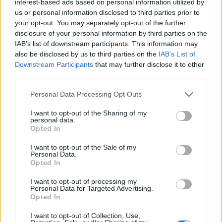
interest-based ads based on personal information utilized by
us or personal information disclosed to third parties prior to
your opt-out. You may separately opt-out of the further
disclosure of your personal information by third parties on the
IAB’s list of downstream participants. This information may
Ακολουθήστε το E-Radio.gr στο
Google News
also be disclosed by us to third parties on the
IAB’s List of
και μάθετε πρώτοι
τα πιο hot νέα
.
Downstream Participants
that may further disclose it to other
third parties.
Για ακόμη περισσότερα
νέα
, μπείτε στην
ροή
ειδήσεων
του E-Daily.gr
Personal Data Processing Opt Outs
I want to opt-out of the Sharing of my
Ακολουθήστε το E-Radio.gr και στο Instagram
personal data.
Opted In
ΔΙΑΦΗΜΙΣΗ
I want to opt-out of the Sale of my
Personal Data.
Opted In
I want to opt-out of processing my
Personal Data for Targeted Advertising.
Opted In
I want to opt-out of Collection, Use,