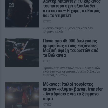
Χάντερ Μπάιντεν: «Ο καρκίνος
του πατέρα έχει εξαπλωθεί
στα οστά» – Η χάρη, ο εθισμός
και το ντιμπέιτ
ΧΤΕΣ
«Σοκαρίστηκα. Ήξερα ότι κάτι δεν
πήγαινε καλά»
Πάνω από 45.000 διελεύσεις
ημερησίως στους Ευζώνους:
Μαζική άφιξη τουριστών από
τα Βαλκάνια
ΧΤΕΣ
Προσωρινή αναστολή των βιομετρικών
ελέγχων για να επισπευστεί η διέλευση
των ταξιδιωτών
Μύκονος: Ιταλοί τουρίστες
έκαναν «κλαμπ» βανάκι transfer
‑ Αντιδράσεις για το ξέφρενο
πάρτι
ΧΤΕΣ