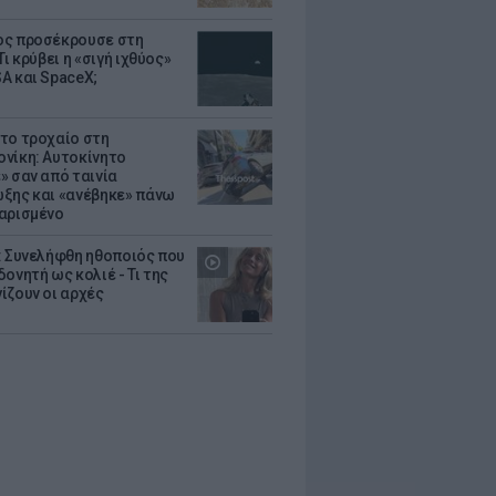
ς προσέκρουσε στη
Τι κρύβει η «σιγή ιχθύος»
A και SpaceX;
το τροχαίο στη
νίκη: Αυτοκίνητο
» σαν από ταινία
ξης και «ανέβηκε» πάνω
αρισμένο
: Συνελήφθη ηθοποιός που
oνητή ως κολιέ - Τι της
ίζουν οι αρχές