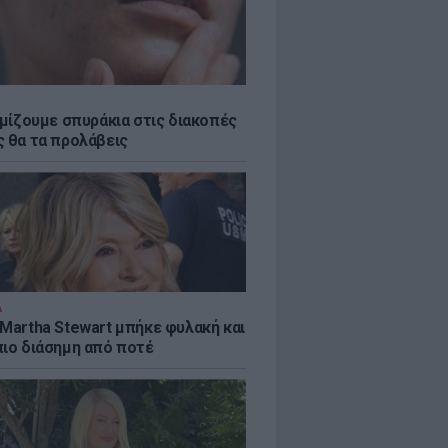
εμίζουμε σπυράκια στις διακοπές
ς θα τα προλάβεις
Α
 Martha Stewart μπήκε φυλακή και
πιο διάσημη από ποτέ