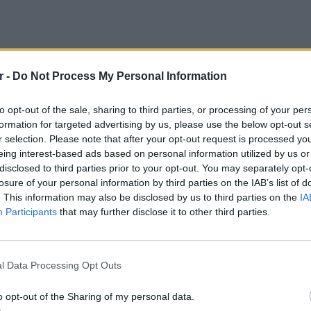
r -
Do Not Process My Personal Information
to opt-out of the sale, sharing to third parties, or processing of your per
formation for targeted advertising by us, please use the below opt-out s
οιτάζετε πίσω στην ιστορία, υπάρχουν
r selection. Please note that after your opt-out request is processed y
ς απαντήσεις. Αλλά ένας από τους
eing interest-based ads based on personal information utilized by us or
έναν αρκετά προβλέψιμο ένοχο: τους
disclosed to third parties prior to your opt-out. You may separately opt-
losure of your personal information by third parties on the IAB’s list of
. This information may also be disclosed by us to third parties on the
IA
Participants
that may further disclose it to other third parties.
ομαζόταν Thomas Morton εξέδωσε ένα βιβλίο
Σε αυτό έκανε σκληρή κριτική για την
LIFESTY
ών, την οποία είχε δει με τα μάτια του όταν
Οι συν
l Data Processing Opt Outs
η το 1624. Για την κουλτούρα των
εισιτήρ
τις τιμ
rton ήταν ένας ηδονιστής που του άρεσαν τα
o opt-out of the Sharing of my personal data.
με τους ιθαγενείς Αμερικανούς, κάτι που δεν