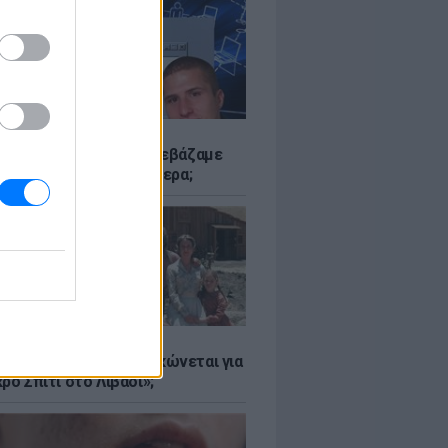
Α
αν το Napster που κατεβάζαμε
 - Πού βρίσκονται σήμερα;
Α
er: Γιατί η Αμερική τσακώνεται για
ρό Σπίτι στο Λιβάδι»;