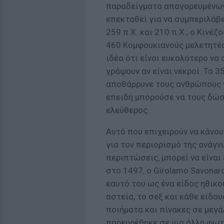
παραδείγματα απαγορευμένων 
επεκταθεί για να συμπεριλάβ
259 π.Χ. και 210 π.Χ., ο Κινέ
460 Κομφουκιανούς μελετητές
ιδέα ότι είναι ευκολότερο να
γράψουν αν είναι νεκροί. Το 
αποθάρρυνε τους ανθρώπους ν
επειδή μπορούσε να τους δώσε
ελεύθερος.
Αυτό που επιχειρούν να κάνου
για τον περιορισμό της ανάγν
περιπτώσεις, μπορεί να είναι 
στο 1497, ο Girolamo Savonar
εαυτό του ως ένα είδος ηθικο
αστεία, το σeξ και κάθε είδου
ποιήματα και πίνακες σε μεγά
παρευρέθηκε σε μια άλλη φωτι