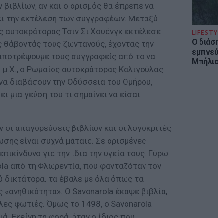
βιβλίων, αν και ο ορισμός θα έπρεπε να
ει την εκτέλεση των συγγραφέων. Μεταξύ
ζος αυτοκράτορας Τσιν Σι Χουάνγκ εκτέλεσε
LIFESTY
Ο διάσ
 θάβοντάς τους ζωντανούς, έχοντας την
εμπνεύ
 αποτρέψουμε τους συγγραφείς από το να
Μπήλιο
35 μ.Χ., ο Ρωμαίος αυτοκράτορας Καλιγούλας
α διαβάσουν την Οδύσσεια του Ομήρου,
ι μια γεύση του τι σημαίνει να είσαι
ν οι απαγορεύσεις βιβλίων και οι λογοκριτές
ωσης είναι συχνά μάταιο. Σε ορισμένες
επικίνδυνο για την ίδια την υγεία τους. Γύρω
ola από τη Φλωρεντία, που φανταζόταν τον
ύ δικτάτορα, τα έβαλε με όλα όπως τα
ς «ανηθικότητα». Ο Savonarola έκαψε βιβλία,
λες φωτιές. Όμως το 1498, ο Savonarola
ά. Εκείνη τη φορά, ήταν ο ίδιος που