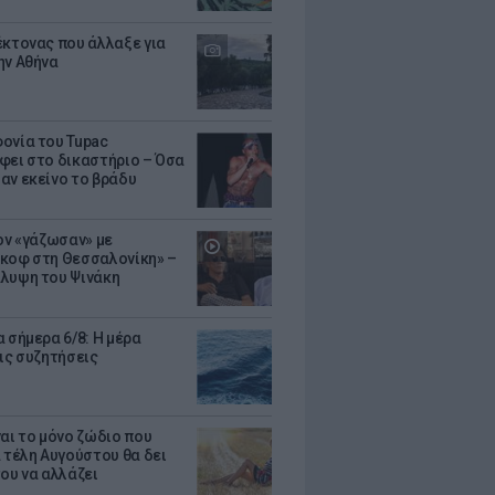
έκτονας που άλλαξε για
ην Αθήνα
ονία του Tupac
φει στο δικαστήριο – Όσα
αν εκείνο το βράδυ
Τον «γάζωσαν» με
κοφ στη Θεσσαλονίκη» –
λυψη του Ψινάκη
 σήμερα 6/8: Η μέρα
τις συζητήσεις
ναι το μόνο ζώδιο που
α τέλη Αυγούστου θα δει
του να αλλάζει