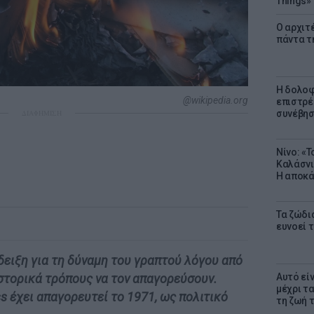
Things»
Ο αρχιτ
πάντα τ
Η δολοφ
@wikipedia.org
επιστρέ
συνέβησ
ΔΙΑΦΗΜΙΣΗ
Νίνο: «
Καλάσνι
Η αποκά
Τα ζώδια
ευνοεί 
ειξη για τη δύναμη του γραπτού λόγου από
Αυτό εί
ιστορικά τρόπους να τον απαγορεύσουν.
μέχρι τ
ss έχει απαγορευτεί το 1971, ως πολιτικό
τη ζωή 