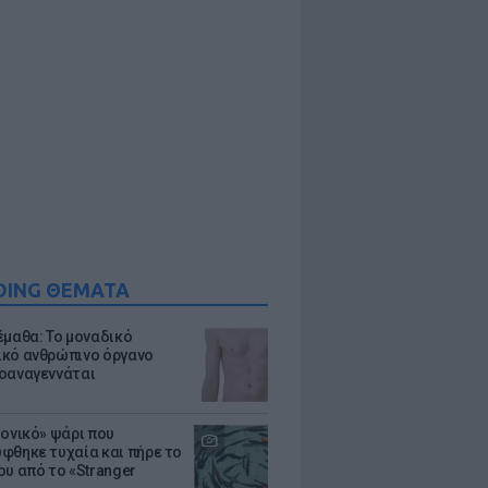
DING ΘΕΜΑΤΑ
έμαθα: Το μοναδικό
κό ανθρώπινο όργανο
οαναγεννάται
μονικό» ψάρι που
φθηκε τυχαία και πήρε το
ου από το «Stranger