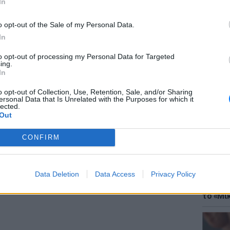
In
λικά εξοστρακίστηκε από την περιοχή και
 την αναγκαστική μετεγκατάστασή του.
o opt-out of the Sale of my Personal Data.
In
Morton δεν ήταν ένα πρότυπο άνδρα αλλά μια
to opt-out of processing my Personal Data for Targeted
νο τρόπο ζωής της. Το βιβλίο του έγινε
ing.
ΘΕΜΑΤ
ή επίθεση στην πουριτανική ηθική, έτσι το
In
Έφτιαξ
παγόρευσαν και τον ίδιο. Του αρνήθηκαν να
μουσική
o opt-out of Collection, Use, Retention, Sale, and/or Sharing
 και παρέμεινε persona non grata για την
ersonal Data that Is Unrelated with the Purposes for which it
lected.
το 1643.
Out
ΔΙΑΦΗΜΙΣΗ
CONFIRM
Data Deletion
Data Access
Privacy Policy
ΘΕΜΑΤ
Explain
το «Μικ