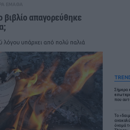
ΡΑ ΕΜΑΘΑ
ο βιβλίο απαγορεύθηκε 
α;
ύ λόγου υπάρχει από πολύ παλιά
TREN
Σήμερα 
εσωτερι
που αυτ
Το «δαι
ανακαλύ
όνομά τ