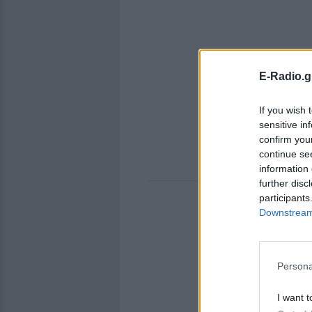
E-Radio.g
If you wish 
sensitive in
confirm you
continue se
information 
further disc
participants
Downstream 
Persona
I want t