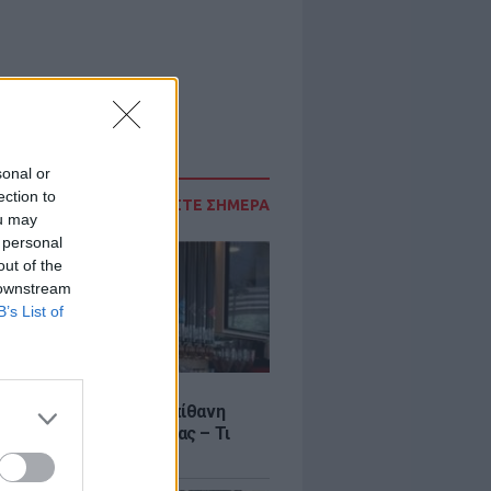
sonal or
ection to
ΔΙΑΒΑΣΤΕ ΣΗΜΕΡΑ
ou may
 personal
out of the
 downstream
B’s List of
LE
γος Μανίκας έστησε απίθανη
σε υπάλληλο καφετέριας – Τι
το βίντεο