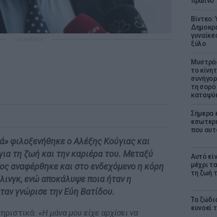
πρωινό
Βίντεο:
Δημοκρα
γυναίκε
ΔΙΑΦΗΜΙΣΗ
ξύλο
Μυστράς
το κίνη
συνήγορ
τη σορό
καταψύ
Σήμερα 
εσωτερι
που αυτ
ά» φιλοξενήθηκε ο Αλέξης Κούγιας και
για τη ζωή και την καριέρα του. Μεταξύ
Αυτό εί
μέχρι τ
ος αναφέρθηκε και στο ενδεχόμενο η κόρη
τη ζωή 
ελινγκ, ενώ αποκάλυψε ποια ήταν η
όταν γνώρισε την Εύη Βατίδου.
Τα ζώδια
ευνοεί 
ηριστικά: «
Η μάνα μου είχε αρχίσει να