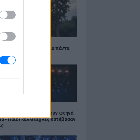
Α
τέκτονας που άλλαξε για πάντα
ήνα
LE
αυλίες επιτέλους βγάζουν φτηνά
ια - Ποιοι καλλιτέχνες κατέβασαν
ές