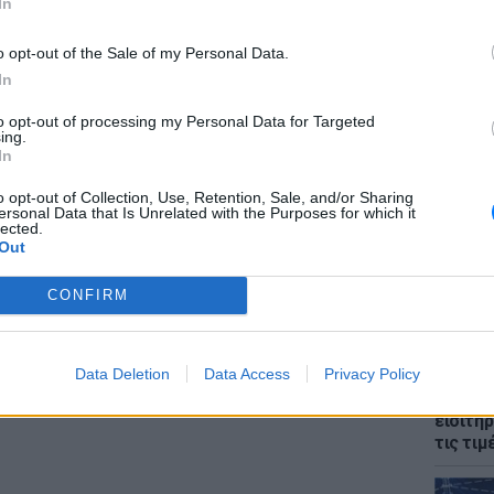
In
o opt-out of the Sale of my Personal Data.
In
to opt-out of processing my Personal Data for Targeted
ing.
ΘΕΜΑΤ
In
Ο αρχι
την Αθ
o opt-out of Collection, Use, Retention, Sale, and/or Sharing
ας εξήγησε πώς θα αντιδρούσε αν η κόρη του,
ersonal Data that Is Unrelated with the Purposes for which it
lected.
θεί με το μόντελινγκ. «
Θα στενοχωριόμουν,
Out
ότητα στην παιδεία. Δε θέλω να κακίσω
CONFIRM
ίναι ενοχλητικό να έχεις ομορφιά και να μην
Data Deletion
Data Access
Privacy Policy
LIFESTY
Οι συν
εισιτήρ
τις τιμ