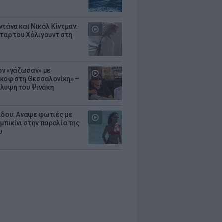
ντάνα και Νικόλ Κίντμαν:
σταρ του Χόλιγουντ στη
Τον «γάζωσαν» με
κοφ στη Θεσσαλονίκη» –
λυψη του Ψινάκη
ίδου: Αναψε φωτιές με
μπικίνι στην παραλία της
υ