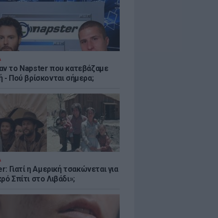
Α
αν το Napster που κατεβάζαμε
 - Πού βρίσκονται σήμερα;
Α
er: Γιατί η Αμερική τσακώνεται για
ρό Σπίτι στο Λιβάδι»;