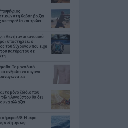
 Υποψήφιος
τικών στη Χαβάη βρίζει
ς σε παραλία και τρώει
: «Δεν ήταν οικονομικό
τρο» υποστηρίζει ο
ος του 55χρονου που είχε
 του πατέρα του σε
κτη
έμαθα: Το μοναδικό
κό ανθρώπινο όργανο
οαναγεννάται
ναι το μόνο ζώδιο που
α τέλη Αυγούστου θα δει
του να αλλάζει
 σήμερα 6/8: Η μέρα
τις συζητήσεις