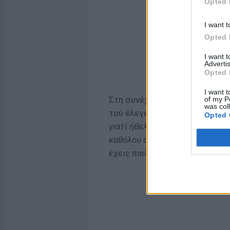
Opted 
I want t
Opted 
I want 
Advertis
Opted 
I want t
Στη συνέχεια, ο Αλέξης Κούγι
of my P
was col
τού έλεγε πως θέλει να ασχολη
Opted 
γιατί ήθελα να δώσει προτεραι
καθόλου αυτά τα παιδιά, αλλά ε
έχεις παιδεία
».