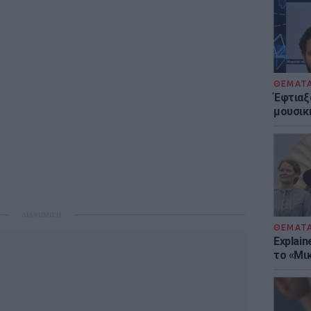
ΘΕΜΑΤ
Έφτιαξ
μουσική
ΔΙΑΦΗΜΙΣΗ
ΘΕΜΑΤ
Explain
το «Μικ