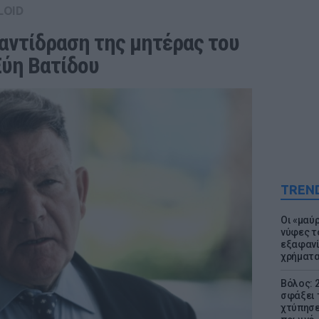
LOID
αντίδραση της μητέρας του 
Εύη Βατίδου
TREN
Οι «μαύ
νύφες τ
εξαφανί
χρήματ
Βόλος: 
σφάξει 
χτύπησε