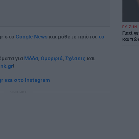
ΕΥ ΖΗΝ
Γιατί γ
gr στο
Google News
και μάθετε πρώτοι
τα
και πώ
έματα για
Μόδα
,
Ομορφιά
,
Σχέσεις
και
ink.gr
!
r και στο Instagram
ΔΙΑΦΗΜΙΣΗ