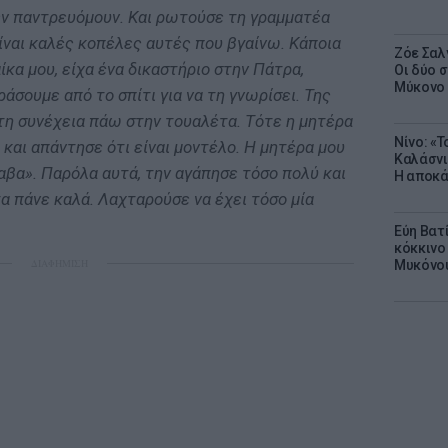
εν παντρευόμουν. Και ρωτούσε τη γραμματέα
είναι καλές κοπέλες αυτές που βγαίνω. Κάποια
Ζόε Σαλ
κα μου, είχα ένα δικαστήριο στην Πάτρα,
Οι δύο 
Μύκονο
ράσουμε από το σπίτι για να τη γνωρίσει. Της
τη συνέχεια πάω στην τουαλέτα. Τότε η μητέρα
Νίνο: «
 και απάντησε ότι είναι μοντέλο. Η μητέρα μου
Καλάσνι
αβα». Παρόλα αυτά, την αγάπησε τόσο πολύ και
Η αποκά
α πάνε καλά. Λαχταρούσε να έχει τόσο μία
Εύη Βατ
κόκκινο 
ΔΙΑΦΗΜΙΣΗ
Μυκόνο