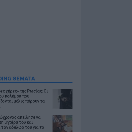
DING ΘΕΜΑΤΑ
ρες χήρες» της Ρωσίας: Οι
ου πολέμου που
ζονται μόλις πάρουν τα
α
26χρονος απείλησε να
τη μητέρα του και
 τον αδελφό του για το