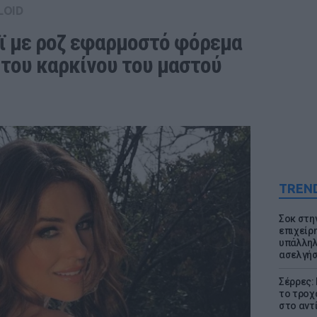
LOID
ϊ με ροζ εφαρμοστό φόρεμα 
του καρκίνου του μαστού
TREN
Σοκ στη
επιχείρ
υπάλληλ
ασελγήσ
Σέρρες:
το τροχ
στο αντ