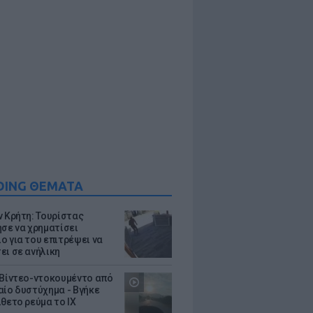
DING ΘΕΜΑΤΑ
ν Κρήτη: Τουρίστας
ησε να χρηματίσει
ο για του επιτρέψει να
ει σε ανήλικη
 Βίντεο-ντοκουμέντο από
αίο δυστύχημα - Βγήκε
ίθετο ρεύμα το ΙΧ