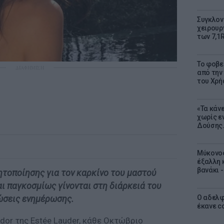
Συγκλον
χειρουρ
των 7,1
Το φοβε
ΔΙΑΦΗΜΙΣΗ
από την
του Χρή
«Τα κάν
χωρίς ε
Δούσης.
Μύκονος
έξαλλη 
βανάκι 
τοποίησης για τον καρκίνο του μαστού
και παγκοσμίως γίνονται στη διάρκειά του
Ο αδελφ
ώσεις ενημέρωσης.
έκανε c
ador της Estée Lauder, κάθε Οκτώβριο