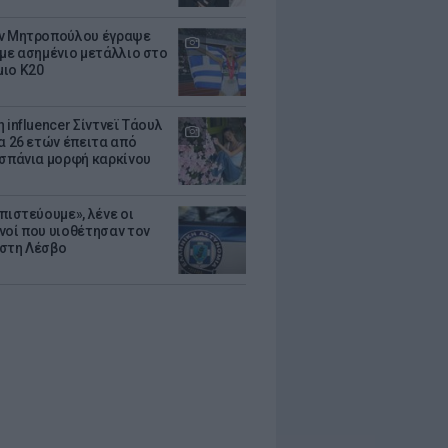
ν Μητροπούλου έγραψε
 με ασημένιο μετάλλιο στο
ιο Κ20
 influencer Σίντνεϊ Τάουλ
ία 26 ετών έπειτα από
 σπάνια μορφή καρκίνου
πιστεύουμε», λένε οι
νοί που υιοθέτησαν τον
στη Λέσβο