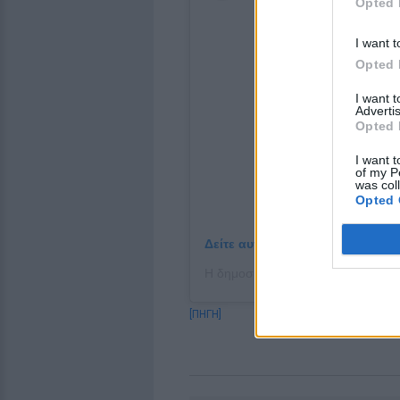
Opted 
I want t
Opted 
I want 
Advertis
Opted 
I want t
of my P
was col
Opted 
Δείτε αυτή τη δημοσίευση στο I
[ΠΗΓΗ]