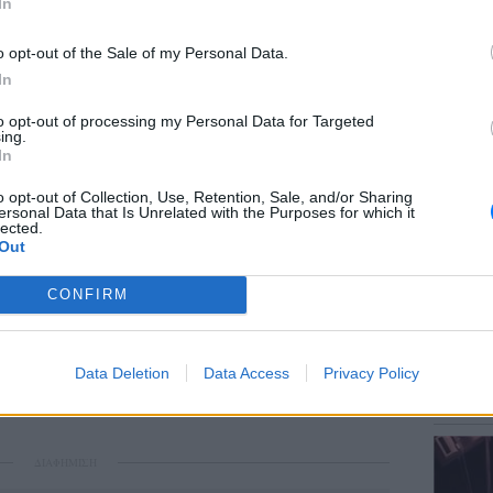
In
o opt-out of the Sale of my Personal Data.
In
ΕΙΔΗΣΕΙ
to opt-out of processing my Personal Data for Targeted
Τροχαί
ing.
Μητέρα
In
o opt-out of Collection, Use, Retention, Sale, and/or Sharing
ersonal Data that Is Unrelated with the Purposes for which it
lected.
Out
CONFIRM
nstagram.
ΕΙΔΗΣΕΙ
Η δημοσίευση κοινοποιήθηκε από το χρήστη Elizabeth Hurley (@elizabethhurley1)
Πτώση 
Data Deletion
Data Access
Privacy Policy
πολυκα
Ανασύρ
ΔΙΑΦΗΜΙΣΗ