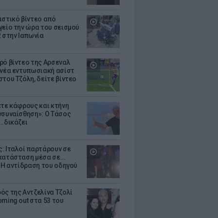
ιστικό βίντεο από
γείο την ώρα του σεισμού
R στην Ιαπωνία
ρό βίντεο της Αρσεναλ
 νέα εντυπωσιακή ασίστ
στου Τζόλη, δείτε βίντεο
ετε κάφρους και κτήνη
νσυναίσθηση»: Ο Τάσος
..δικάζει
: Ιταλοί παρτάρουν σε
κατάσταση μέσα σε...
- Η αντίδραση του οδηγού
ός της Αντζελίνα Τζολί
oming out στα 53 του