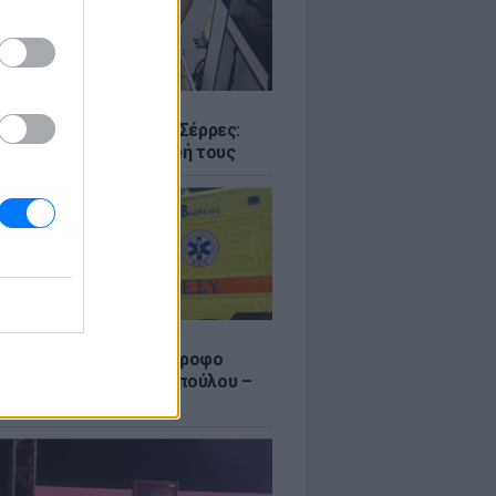
Σ
ο με δύο νεκρούς στις Σέρρες:
 και γιος έχασαν τη ζωή τους
Σ
γυναίκας από τον 5ο όροφο
τοικίας στη Μιχαλακοπούλου –
θηκε αναίσθητη