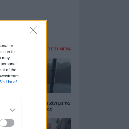
sonal or
ΔΙΑΒΑΣΤΕ ΣΗΜΕΡΑ
ection to
ou may
 personal
out of the
 downstream
B’s List of
LE
α Μενούνος φόρεσε μπικίνι με τα
α της ελληνικής σημαίας