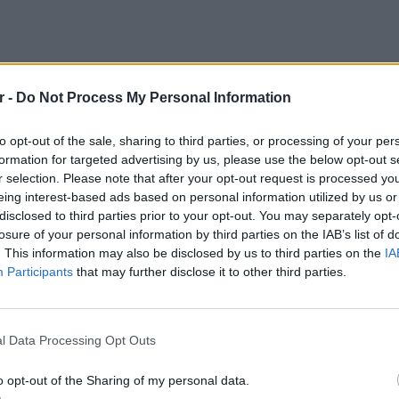
r -
Do Not Process My Personal Information
ειρηματίας ήταν η πρωταγωνίστρια της
to opt-out of the sale, sharing to third parties, or processing of your per
mpire State Building σε ροζ χρώμα με στόχο
formation for targeted advertising by us, please use the below opt-out s
άδοση της γνώσης για την πρόληψη του
r selection. Please note that after your opt-out request is processed y
eing interest-based ads based on personal information utilized by us or
disclosed to third parties prior to your opt-out. You may separately opt-
κδήλωση επέλεξε ένα εφαρμοστό ροζ φόρεμα,
losure of your personal information by third parties on the IAB’s list of
. This information may also be disclosed by us to third parties on the
IA
ιαζε τη σιλουέτα της και διακρινόταν το
Participants
that may further disclose it to other third parties.
ους ώμους και τα χέρια της. Από το πέτο
ι ο ροζ φιόγκος – σύμβολο κατά του καρκίνου
LIFESTY
Η Μαρί
χρώματ
l Data Processing Opt Outs
o opt-out of the Sharing of my personal data.