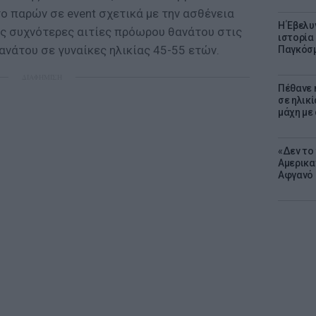
το παρών σε event σχετικά με την ασθένεια
Η Έβελυ
ις συχνότερες αιτίες πρόωρου θανάτου στις
ιστορία
θανάτου σε γυναίκες ηλικίας 45-55 ετών.
Παγκόσμ
ΔΙΑΦΗΜΙΣΗ
Πέθανε η
σε ηλικ
μάχη με
«Δεν το 
Αμερικα
Αφγανό 