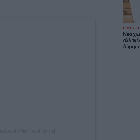
ΕΙΔΗΣΕΙ
Νέο χω
αλλαγές
δόμησ
IroLoupi (@iro_loupi_official)