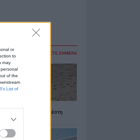
sonal or
ΔΙΑΒΑΣΤΕ ΣΗΜΕΡΑ
ection to
ou may
 personal
out of the
 downstream
B’s List of
Σ
 Πού θα «χτυπήσει» η ζέστη