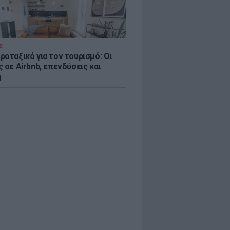
Σ
ροταξικό για τον τουρισμό: Οι
 σε Airbnb, επενδύσεις και
η