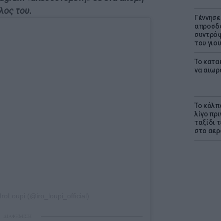
λος του.
Γέννησε
απροσδό
συντρόφ
του γιο
Το κατα
να αιωρ
Το κόλπ
λίγο πρι
ταξίδι 
στο αερ
IroLoupi (@iro_loupi_official)
ΔΙΑΦΗΜΙΣΗ