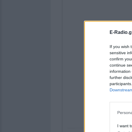
E-Radio.g
If you wish 
sensitive in
confirm you
continue se
information 
further disc
participants
Downstream 
Persona
I want t