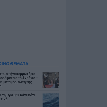
DING ΘΕΜΑΤΑ
τρια πήγε κομμωτήριο
ορά μετά από 4 χρόνια –
νη μεταμόρφωσή της
al
 σήμερα 8/8: Κάνε κάτι
ετικό