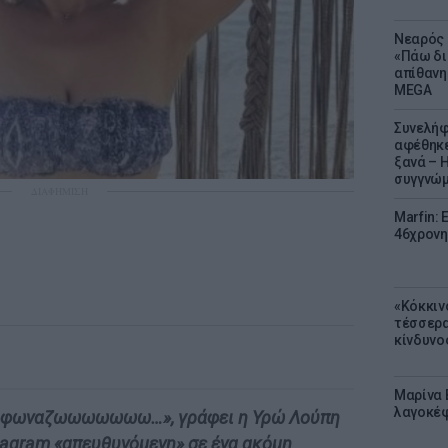
Νεαρός 
«Πάω δι
απίθανη
MEGA
Συνελήφ
αφέθηκε
ξανά – 
συγγνώ
ΔΙΑΦΗΜΙΣΗ
Marfin: 
46χρονη
«Κόκκιν
τέσσερα
κίνδυνο
Μαρίνα 
λαγοκέφ
ου φωναζωωωωωωω…», γράφει η Υρώ Λούπη
tagram «απευθυνόμενη» σε ένα ακόμη