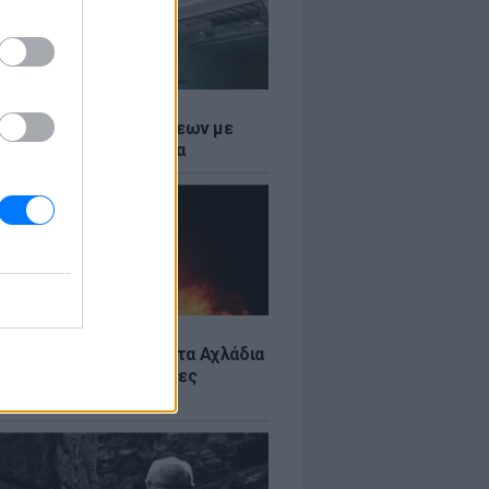
Σ
τος: Ρεκόρ Αναχωρήσεων με
Ταξιδιώτες στα Λιμάνια
Σ
: Υπό έλεγχο η φωτιά στα Αχλάδια
ιφυλακή η Κρήτη για νέες
ιές