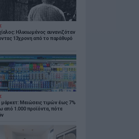
Σ
χίαλος: Ηλικιωμένος αυνανιζόταν
οντας 13χρονη από το παράθυρό
Σ
 μάρκετ: Μειώσεις τιμών έως 7%
ω από 1.000 προϊόντα, πότε
ύν