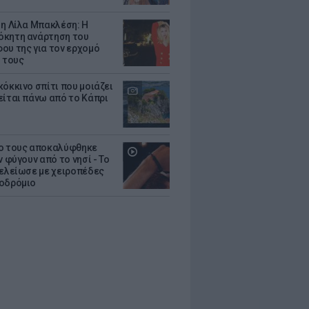
 η Λίλα Μπακλέση: Η
κητη ανάρτηση του
ου της για τον ερχομό
υ τους
κόκκινο σπίτι που μοιάζει
είται πάνω από το Κάπρι
ο τους αποκαλύφθηκε
ν φύγουν από το νησί - Το
τελείωσε με χειροπέδες
οδρόμιο