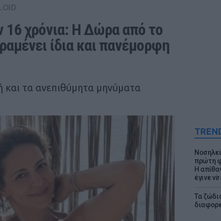
LOID
 16 χρόνια: Η Δώρα από το 
ραμένει ίδια και πανέμορφη 
ή και τα ανεπιθύμητα μηνύματα
TREN
Νοσηλεύ
πρώτη φ
Η απίθα
έγινε vir
Τα ζώδια
διαφορ