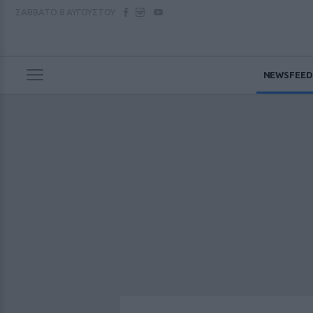
ΣΑΒΒΑΤΟ
8 ΑΥΓΟΥΣΤΟΥ
NEWSFEED