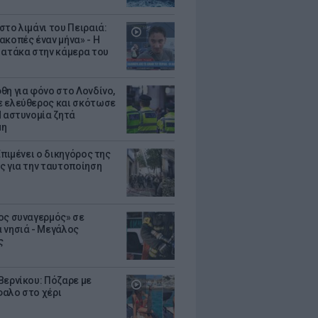
στο λιμάνι του Πειραιά:
ακοπές έναν μήνα» - Η
 ατάκα στην κάμερα του
θη για φόνο στο Λονδίνο,
 ελεύθερος και σκότωσε
Η αστυνομία ζητά
μη
Επιμένει ο δικηγόρος της
ς για την ταυτοποίηση
ος συναγερμός» σε
 νησιά - Μεγάλος
ς
Βερνίκου: Πόζαρε με
αλο στο χέρι