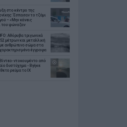
ξη στο κέντρο της
νίκης: Έσπασαν το τζάμι
γού – «Μην κάνεις
 του φώναζαν
UFO: Αθόρυβα τριγωνικά
52 μέτρων και μεταλλική
με ανθρώπινο σώμα στα
χαρακτηρισμένα έγγραφα
 Βίντεο-ντοκουμέντο από
αίο δυστύχημα - Βγήκε
ίθετο ρεύμα το ΙΧ