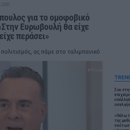
LOID
ουλος για το ομοφοβικό 
Στην Ευρωβουλή θα είχε 
είχε περάσει»
 πολιτισμός, ας πάμε στο ταλιμπανικό
TREN
Σοκ στη
επιχείρ
υπάλληλ
ασελγήσ
«Θέλω τ
της μεθ
σκότωσε