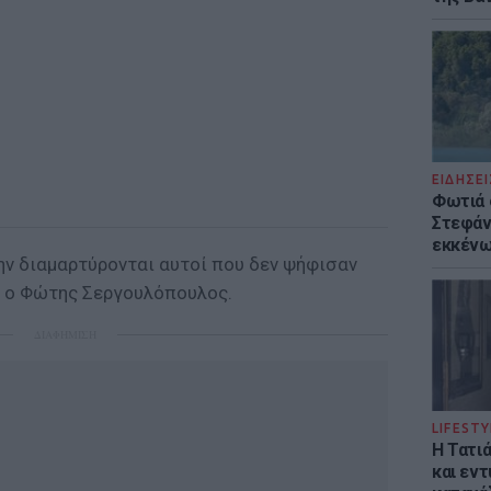
ΕΙΔΗΣΕΙ
Φωτιά 
Στεφάνι
εκκένω
ην διαμαρτύρονται αυτοί που δεν ψήφισαν
νε ο Φώτης Σεργουλόπουλος.
ΔΙΑΦΗΜΙΣΗ
LIFESTY
Η Τατι
και εν