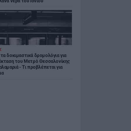
λανα νερά του Ιονίου
Σ
τα δοκιμαστικά δρομολόγια για
έκταση του Μετρό Θεσσαλονίκης
λαμαριά - Τι προβλέπεται για
ια