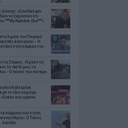
ς
 Δάντης: «Συνάδελφοι
ούν να ξεχάσουν ότι
ο """"My Number One""""»
στο λιμάνι του Πειραιά:
ακοπές έναν μήνα» - Η
 ατάκα στην κάμερα του
 στις Σέρρες: «Έχασα τη
και το παιδί μου, τα
λα» - Ο πόνος του πατέρα
Ιουλία Καλλιμάνη
 με το ίδιο νόμισμα
 «Εσένα σου αρέσει
ετε κάφρους και κτήνη
νσυναίσθηση»: Ο Τάσος
..δικάζει