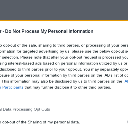
r -
Do Not Process My Personal Information
to opt-out of the sale, sharing to third parties, or processing of your per
formation for targeted advertising by us, please use the below opt-out s
r selection. Please note that after your opt-out request is processed y
eing interest-based ads based on personal information utilized by us or
disclosed to third parties prior to your opt-out. You may separately opt-
ληφθεί, δεν θα είχε περάσει. Εάν δεν μας
losure of your personal information by third parties on the IAB’s list of
 η Δύση, γιατί ανήκουμε στη Δύση, ας πάμε
. This information may also be disclosed by us to third parties on the
IA
ε εδώ, όσοι θέλουν να μείνουν εδώ»,
Participants
that may further disclose it to other third parties.
ουλος υπενθυμίζοντας το αυτονόητο.
ΕΙΔΗΣΕΙ
Θερμοπ
την περίπτωση του Αχιλλέα Μπέου ο
εξοικον
l Data Processing Opt Outs
υ, έστειλε παραγγελία στην Εισαγγελία
την πο
 τις ομοφοβικές δηλώσεις του δημάρχου
o opt-out of the Sharing of my personal data.