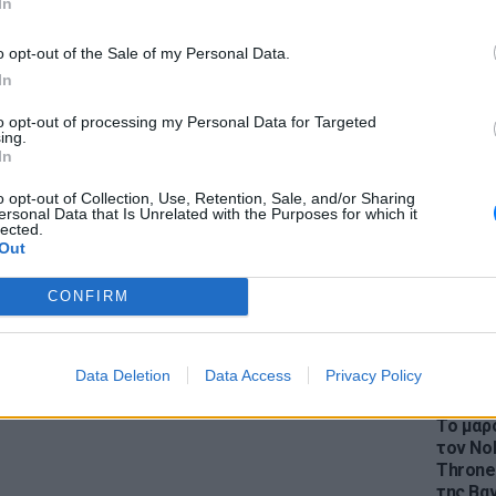
ήματα όπως η υποκίνηση μίσους κατά
In
και αν η δήλωση αυτή ήταν πρόσφορη να
o opt-out of the Sale of my Personal Data.
 και βία σε βάρος των ομοφυλόφιλων.
In
σε το 55,2% των ψήφων των δημοτών Βόλου
to opt-out of processing my Personal Data for Targeted
LIFESTY
τον Νικόλαο Παπαπέτρου με 38,19%. Η
ing.
Η Ελέν
In
κές εκλογές στο Βόλο έφτασε το 54,06%. Οι
χωρισμ
πό εκείνους, οι μισοί ψήφισαν τον Μπέο.
«Διαστ
o opt-out of Collection, Use, Retention, Sale, and/or Sharing
ersonal Data that Is Unrelated with the Purposes for which it
εκτοξε
lected.
ΔΙΑΦΗΜΙΣΗ
Out
CONFIRM
Data Deletion
Data Access
Privacy Policy
LIFESTY
Το μαρο
τον Nol
Thrones
της Βα