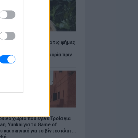
LE
η Βουλγαράκη ξεσπά για τις φήμες
ού με τον Ιωαννίδη:
αυρώστε καμία πληροφορία πριν
ύσετε τη βλακεία σας»
LE
κινό χωριό που έγινε Τροία για
an, Yunkai για το Game of
 και σκηνικό για το βίντεο κλιπ ...
νδή