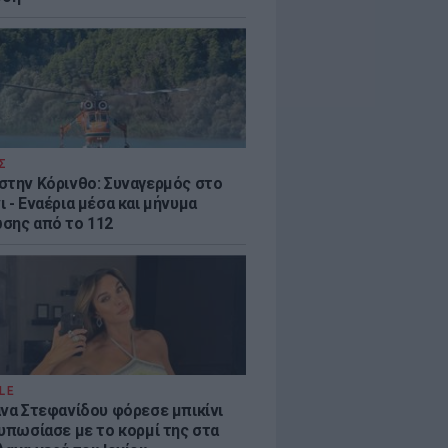
Σ
στην Κόρινθο: Συναγερμός στο
 - Εναέρια μέσα και μήνυμα
σης από το 112
LE
άνα Στεφανίδου φόρεσε μπικίνι
τυπωσίασε με το κορμί της στα