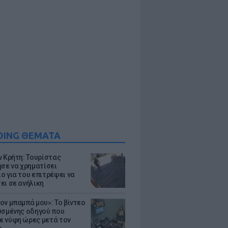
DING ΘΕΜΑΤΑ
ν Κρήτη: Τουρίστας
ησε να χρηματίσει
ο για του επιτρέψει να
ει σε ανήλικη
ον μπαμπά μου»: Το βίντεο
υσμένης οδηγού που
 νύφη ώρες μετά τον