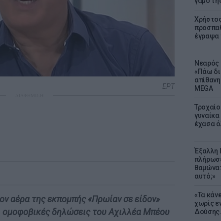
γάμο τη
Χρήστος
προσπαθ
έγραψα τ
Νεαρός 
«Πάω δι
απίθανη
ΕΡΤ
MEGA
ΔΙΑΦΗΜΙΣΗ
Τροχαίο
γυναίκα 
έχασα ό
Έξαλλη 
πλήρωσε
θαμώνα:
αυτό;»
«Τα κάν
ν αέρα της εκπομπής «Πρωίαν σε είδον»
χωρίς ε
αι ομοφοβικές δηλώσεις του Αχιλλέα Μπέου
Δούσης.