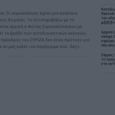
Καταδίω
α. Οι ευρωεκλογές έχουν μια ευγένεια.
Θεσσαλο
του οδη
πώς θα μιλάς. Το αντιπαραβάλω με τη
μ@@@»,
 είπε αρχικά ο Φώτης Σεργουλόπουλος με
Αρχεία 
εί το βράδυ των αυτοδιοικητικών εκλογών,
σκάφη 1
 πρόεδρος του ΣΥΡΙΖΑ δεν είναι πρότυπο για
σφαίρα 
νέα απο
ε αν μας καλεί «να παράγουμε πού…δες».
Σέρρες:
ΔΙΑΦΗΜΙΣΗ
το τροχ
στο αντ