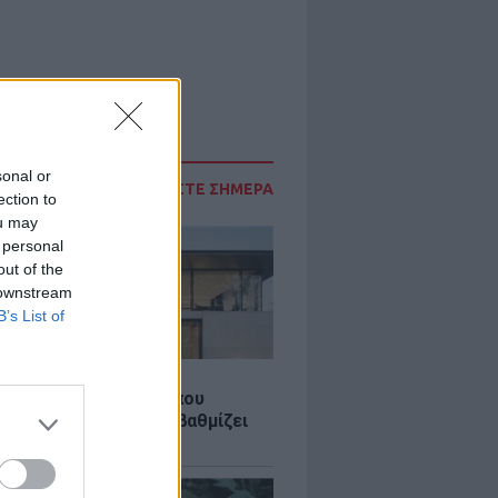
sonal or
ΔΙΑΒΑΣΤΕ ΣΗΜΕΡΑ
ection to
ou may
 personal
out of the
 downstream
B’s List of
Σ
λαστική: Καινοτομία που
ομεί ενέργεια και αναβαθμίζει
ιότητα ζωής