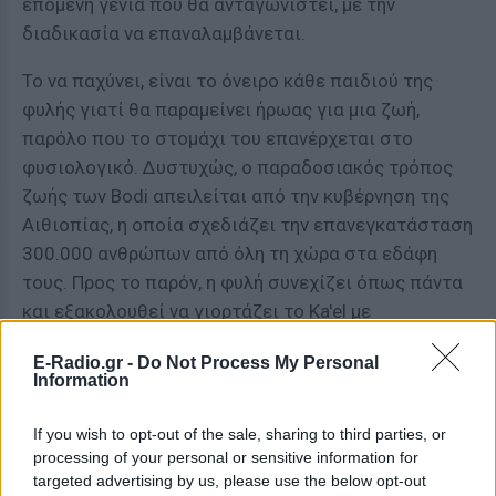
επόμενη γενιά που θα ανταγωνιστεί, με την
διαδικασία να επαναλαμβάνεται.
Το να παχύνει, είναι το όνειρο κάθε παιδιού της
φυλής γιατί θα παραμείνει ήρωας για μια ζωή,
παρόλο που το στομάχι του επανέρχεται στο
φυσιολογικό. Δυστυχώς, ο παραδοσιακός τρόπος
ζωής των Bodi απειλείται από την κυβέρνηση της
Αιθιοπίας, η οποία σχεδιάζει την επανεγκατάσταση
300.000 ανθρώπων από όλη τη χώρα στα εδάφη
τους. Προς το παρόν, η φυλή συνεχίζει όπως πάντα
και εξακολουθεί να γιορτάζει το Ka'el με
παραδοσιακό στίλ κάθε Ιούνιο.
E-Radio.gr -
Do Not Process My Personal
Information
ΔΙΑΦΗΜΙΣΗ
If you wish to opt-out of the sale, sharing to third parties, or
processing of your personal or sensitive information for
targeted advertising by us, please use the below opt-out