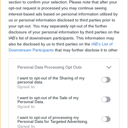
section to confirm your selection. Please note that after your
opt-out request is processed you may continue seeing
interest-based ads based on personal information utilized by
us or personal information disclosed to third parties prior to
your opt-out. You may separately opt-out of the further
disclosure of your personal information by third parties on the
IAB’s list of downstream participants. This information may
also be disclosed by us to third parties on the
IAB’s List of
Downstream Participants
that may further disclose it to other
third parties.
Personal Data Processing Opt Outs
I want to opt-out of the Sharing of my
personal data.
Opted In
I want to opt-out of the Sale of my
Ακολουθήστε το E-Radio.gr στο
Google News
Personal Data.
Opted In
και μάθετε πρώτοι
τα πιο hot νέα
.
I want to opt-out of processing my
Εσύ μπήκες στο E-Daily.gr; Τα νέα της ημέρας
Personal Data for Targeted Advertising.
Opted In