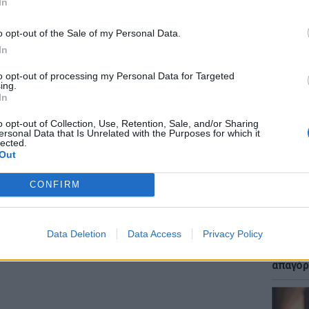
In
o opt-out of the Sale of my Personal Data.
In
 by BBC News (@bbcnews)
to opt-out of processing my Personal Data for Targeted
ΕΙΔΗΣΕΙ
ing.
Μακελε
In
το BBC ότι φοβόταν ότι θα έχανε την κόρη
Μαθητή
o opt-out of Collection, Use, Retention, Sale, and/or Sharing
ersonal Data that Is Unrelated with the Purposes for which it
lected.
ίνωσε σχέδια για τον περιορισμό της
Out
οϊόντων ατμού που απευθύνονται σε παιδιά.
CONFIRM
ΔΙΑΦΗΜΙΣΗ
LIFESTY
Data Deletion
Data Access
Privacy Policy
Μυστικ
ζευγάρ
απαγόρ