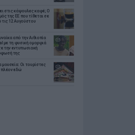
ζει στις κάψουλες καφέ; Ο
μός της ΕΕ που τίθεται σε
ό τις 12 Αυγούστου
υναίκα από την Αιθιοπία
ral με τη φυσική ομορφιά
ίτε την εντυπωσιακή
ρφωσή της
α μουσεία: Οι τουρίστες
 πλέον εδώ