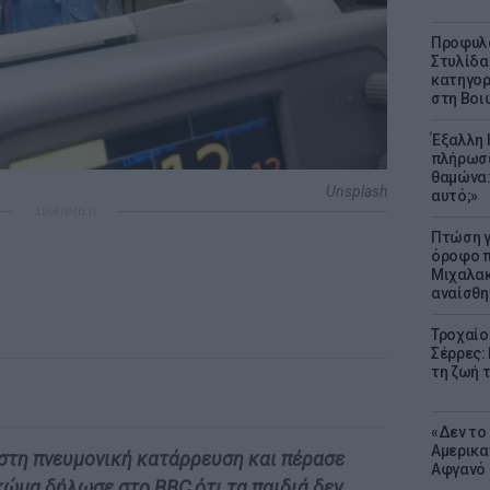
Προφυλα
Στυλίδα
κατηγορ
στη Βοι
Έξαλλη 
πλήρωσε
θαμώνα:
Unsplash
αυτό;»
ΔΙΑΦΗΜΙΣΗ
Πτώση γ
όροφο π
Μιχαλακ
αναίσθη
Τροχαίο
Σέρρες:
τη ζωή 
«Δεν το 
Αμερικα
έστη πνευμονική κατάρρευση και πέρασε
Αφγανό 
κώμα δήλωσε στο BBC ότι τα παιδιά δεν