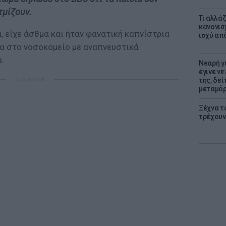
τμίζουν.
Τι αλλά
κανονισ
ρα, είχε άσθμα και ήταν φανατική καπνίστρια
ισχύ απ
α στο νοσοκομείο με αναπνευστικά
.
Νεαρή γ
έγινε vi
ΔΙΑΦΗΜΙΣΗ
της, δε
μεταμό
Ξέχνα τ
τρέχουν