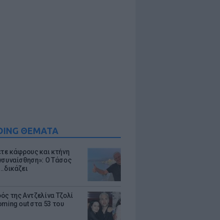
DING ΘΕΜΑΤΑ
ετε κάφρους και κτήνη
νσυναίσθηση»: Ο Τάσος
..δικάζει
ός της Αντζελίνα Τζολί
oming out στα 53 του