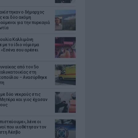
κίστηκαν ο δήμαρχος
ς και δύο ακόμη
ούμενοι για την πυρκαγιά
ωτία
Ιουλία Καλλιμάνη
 με το ίδιο νόμισμα
 «Εσένα σου αρέσει
υναίκας από τον 5ο
ολυκατοικίας στη
οπούλου – Ανασύρθηκε
τη
 με δύο νεκρούς στις
 Μητέρα και γιος έχασαν
τους
πιστεύουμε», λένε οι
νοί που υιοθέτησαν τον
στη Λέσβο