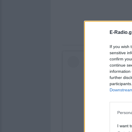
E-Radio.g
If you wish 
sensitive in
confirm you
continue se
information 
further disc
participants
Downstream 
Persona
I want t