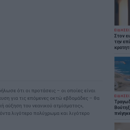
ΕΙΔΗΣΕΙ
Στον ε
την επί
κρατητ
ήλωσε ότι οι προτάσεις – οι οποίες είναι
ΕΙΔΗΣΕΙ
ευση για τις επόμενες οκτώ εβδομάδες – θα
Τραγωδ
κή αύξηση του νεανικού ατμίσματος»,
Βούτηξε
όντα λιγότερο πολύχρωμα και λιγότερο
πνίγηκε