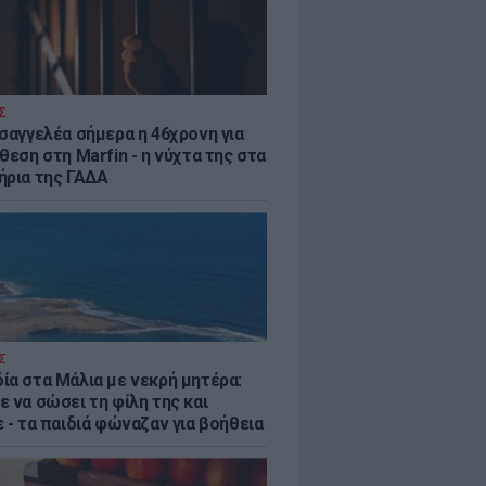
Σ
ισαγγελέα σήμερα η 46χρονη για
θεση στη Marfin - η νύχτα της στα
ήρια της ΓΑΔΑ
Σ
ία στα Μάλια με νεκρή μητέρα:
 να σώσει τη φίλη της και
 - τα παιδιά φώναζαν για βοήθεια