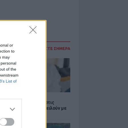
sonal or
ΔΙΑΒΑΣΤΕ ΣΗΜΕΡΑ
ection to
ou may
 personal
out of the
 downstream
B’s List of
Σ
 παροχές: Οι παγίδες στις
ρές χρημάτων που απειλούν με