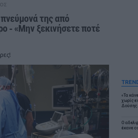
ΟΣ
 πνεύμονά της από 
ο ‑ «Μην ξεκινήσετε ποτέ 
ρες!
TREN
«Τα κάν
χωρίς ε
Δούσης.
Ο αδελφ
έκανε c