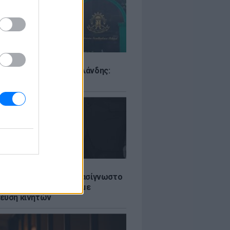
Σ
ιό σε σχολείο της Ταϊλάνδης:
ς άνοιξε πυρ
LE
ή γαμήλια γιορτή για πασίγνωστο
ι σε πολυτελές κτήμα με
ευση κινητών