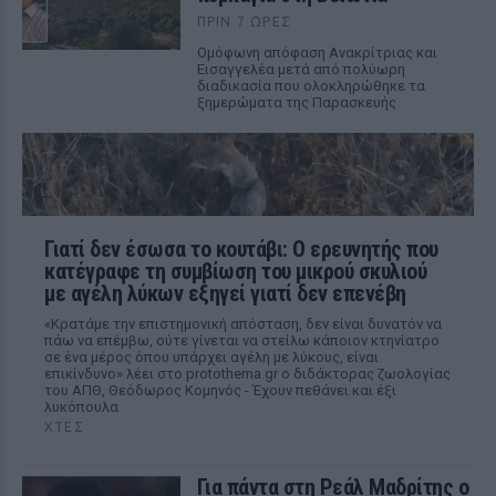
ΠΡΙΝ 7 ΏΡΕΣ
Ομόφωνη απόφαση Ανακρίτριας και
Εισαγγελέα μετά από πολύωρη
διαδικασία που ολοκληρώθηκε τα
ξημερώματα της Παρασκευής
Γιατί δεν έσωσα το κουτάβι: Ο ερευνητής που
κατέγραφε τη συμβίωση του μικρού σκυλιού
με αγέλη λύκων εξηγεί γιατί δεν επενέβη
«Κρατάμε την επιστημονική απόσταση, δεν είναι δυνατόν να
πάω να επέμβω, ούτε γίνεται να στείλω κάποιον κτηνίατρο
σε ένα μέρος όπου υπάρχει αγέλη με λύκους, είναι
επικίνδυνο» λέει στο protothema.gr ο διδάκτορας ζωολογίας
του ΑΠΘ, Θεόδωρος Κομηνός - Έχουν πεθάνει και έξι
λυκόπουλα
ΧΤΕΣ
Για πάντα στη Ρεάλ Μαδρίτης ο