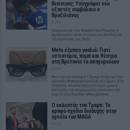
Βινίσιους: Υπογράφει νέο
εξαετές συμβόλαιο ο
Βραζιλιάνος
ΧΤΕΣ
Σύμφωνα με τον Φαμπρίτσιο Ρομάνο ο
Βραζιλιάνος είναι έτοιμος να αποδεχτεί
την πρόταση της Ρεάλ
Meta έξυπνα γυαλιά: Γιατί
εστιατόρια, παμπ και θέατρα
στη Βρετανία τα απαγορεύουν
ΧΤΕΣ
Από τον εστιάτορα Τζέρεμι Κινγκ ως την
αλυσίδα Wetherspoons και τον όμιλο ATG
Theatres, ολοένα περισσότεροι χώροι
εστίασης και ψυχαγωγίας κλείνουν την
πόρτα στα Ray-Ban Meta glasses.
Ο εκλεκτός του Τραμπ: Το
κρυφό σχέδιο διαδοχής στην
ηγεσία του MAGA
ΧΤΕΣ