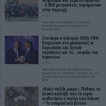
ανήμποροι και γεμάτοι αγωνία»
‑ 5.000 μετανάστες παραμένουν
στην περιοχή
ΧΤΕΣ
Όσα είπε ο πρόεδρος της Θέουτα
απευθυνόμενος στο Ευρωπαϊκό
Κοινοβούλιο
Στα άκρα ο πόλεμος UEFA‑FIFA:
Επιμένουν στο μποϊκοτάζ οι
Ευρωπαίοι και ζητούν
εγγυήσεις και το... κεφάλι του
Ινφαντίνο
ΧΤΕΣ
Νέα ανακοίνωση της UEFA η οποία
σημειώνει ότι επιμένει στη θέση της για
μποϊκοτάζ από τις διοργανώσεις της
FIFA
«Καλό ταξίδι μικρέ»: Πέθανε το
λευκό κουτάβι που το είχαν
υιοθετήσει η αγέλη των λύκων
– Το σπαρακτικό βίντεο