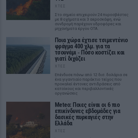
ΧΤΕΣ
Στο σημείο επιχειρούν 24 πυροσβέστες
με 8 οχήματα και 3 αεροσκάφη, ενώ
συνδρομή παρέχουν υδροφόρες και
μηχανήματα έργου ΟΤΑ.
Ποια χώρα έχτισε τσιμεντένιο
φράγμα 400 χλμ. για τα
τσουνάμι ‑ Πόσο κοστίζει και
γιατί διχάζει
ΧΤΕΣ
Επένδυσε πάνω από 12 δισ. δολάρια σε
ένα γιγαντιαίο παράκτιο τείχος που
προκαλεί έντονες αντιδράσεις από
κατοίκους και περιβαλλοντικές
οργανώσεις
Meteo: Ποιες είναι οι 6 πιο
επικίνδυνες εβδομάδες για
δασικές πυρκαγιές στην
Ελλάδα
ΧΤΕΣ