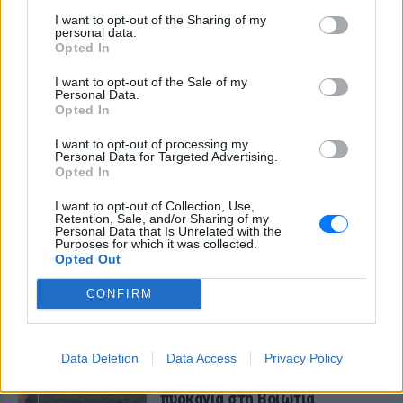
Marfin ‑ η νύχτα της στα
I want to opt-out of the Sharing of my
κρατητήρια της ΓΑΔΑ
personal data.
Opted In
ΠΡΙΝ 7 ΏΡΕΣ
I want to opt-out of the Sale of my
Εκδόθηκε από τη Βρετανία και
Personal Data.
μεταφέρθηκε στην Αθήνα με συνοδεία
του ελληνικού FBI - Δείτε φωτογραφίες
Opted In
Τραγωδία στα Μάλια με νεκρή
I want to opt-out of processing my
Personal Data for Targeted Advertising.
μητέρα: Βούτηξε να σώσει τη
Opted In
φίλη της και πνίγηκε ‑ τα
παιδιά φώναζαν για βοήθεια
I want to opt-out of Collection, Use,
Retention, Sale, and/or Sharing of my
ΠΡΙΝ 7 ΏΡΕΣ
Personal Data that Is Unrelated with the
Purposes for which it was collected.
Η νεκροψία-νεκροτομή στη σορό της
42χρονης έδειξε πνιγμό εντός ύδατος ως
Opted Out
αιτία θανάτου - το 3χρονο παιδί της
αναμένεται να παραλάβει σήμερα η
CONFIRM
21χρονη αδερφή του, που ταξίδεψε από
την Ολλανδία
Προφυλακίστηκαν ο δήμαρχος
Data Deletion
Data Access
Privacy Policy
Στυλίδας και δύο ακόμη
κατηγορούμενοι για την
πυρκαγιά στη Βοιωτία