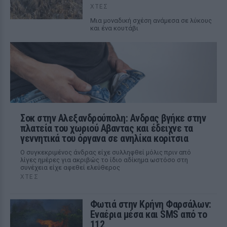
ΧΤΕΣ
Μια μοναδική σχέση ανάμεσα σε λύκους
και ένα κουτάβι
Σοκ στην Αλεξανδρούπολη: Ανδρας βγήκε στην
πλατεία του χωριού Αβαντας και έδειχνε τα
γεννητικά του όργανα σε ανηλίκα κορίτσια
Ο συγκεκριμένος άνδρας είχε συλληφθεί μόλις πριν από
λίγες ημέρες για ακριβώς το ίδιο αδίκημα ωστόσο στη
συνέχεια είχε αφεθεί ελεύθερος
ΧΤΕΣ
Φωτιά στην Κρήνη Φαρσάλων:
Εναέρια μέσα και SMS από το
112