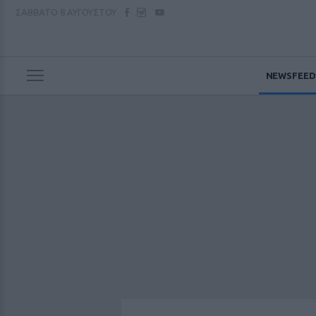
ΣΑΒΒΑΤΟ
8 ΑΥΓΟΥΣΤΟΥ
NEWSFEED