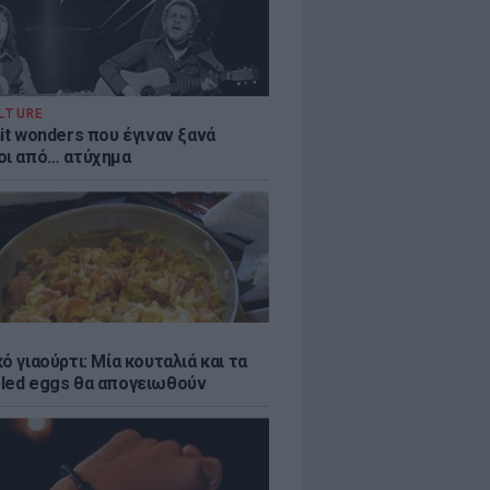
LTURE
it wonders που έγιναν ξανά
οι από… ατύχημα
ό γιαούρτι: Μία κουταλιά και τα
led eggs θα απογειωθούν