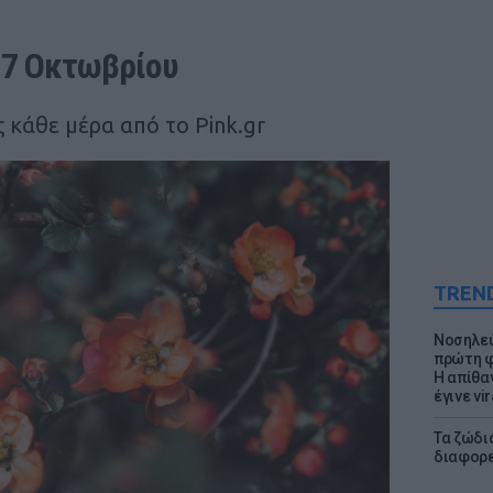
17 Oκτωβρίου
 κάθε μέρα από το Pink.gr
TREN
Νοσηλεύ
πρώτη φ
Η απίθα
έγινε vir
Τα ζώδια
διαφορ