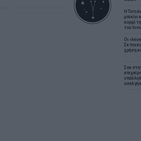
ΜΙΣΗ
Η Τατιά
μπικίνι
κορμί τ
του Ιονί
Οι «λευ
Σε ποιε
χρήση κ
Σοκ στη
επιχείρ
υπάλληλ
ασελγήσ