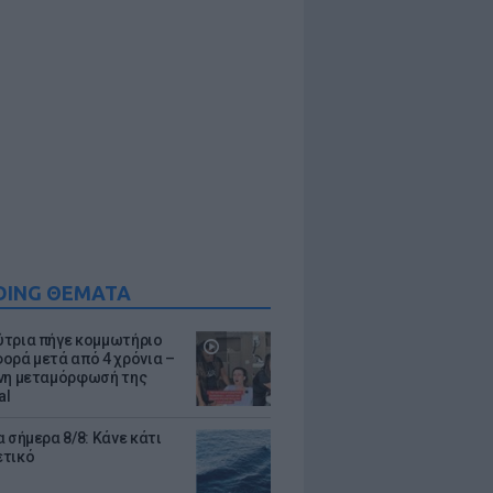
DING ΘΕΜΑΤΑ
τρια πήγε κομμωτήριο
ορά μετά από 4 χρόνια –
νη μεταμόρφωσή της
al
 σήμερα 8/8: Κάνε κάτι
ετικό