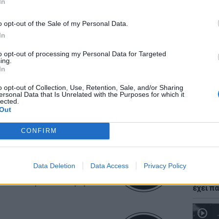
In
o opt-out of the Sale of my Personal Data.
In
to opt-out of processing my Personal Data for Targeted
ΕΙΔΗΣΕΙ
ing.
Νέο χω
In
αλλαγές
δόμησ
o opt-out of Collection, Use, Retention, Sale, and/or Sharing
ersonal Data that Is Unrelated with the Purposes for which it
lected.
Out
CONFIRM
Data Deletion
Data Access
Privacy Policy
ισμούς, αφήστε τους άλλους
ΘΕΜΑΤ
Ο μονα
όλα θα πάρουν τον δρόμο
έχει πα