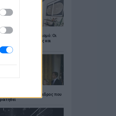
Σ
ροταξικό για τον τουρισμό: Οι
 σε Airbnb, επενδύσεις και
η
Α
δικός Αμερικανός πρόεδρος που
ραιτηθεί