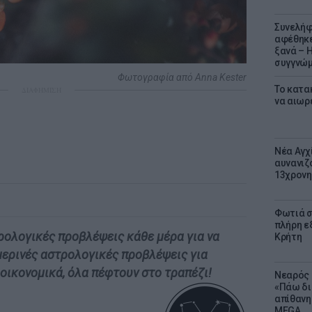
Συνελήφ
αφέθηκε
ξανά – 
συγγνώ
Φωτογραφία από Anna Kester
Το κατα
ΔΙΑΦΗΜΙΣΗ
να αιωρ
Νέα Αγχ
αυνανιζ
13χρονη
Φωτιά σ
πλήρη ε
τρολογικές προβλέψεις κάθε μέρα για να
Κρήτη
ημερινές αστρολογικές προβλέψεις για
 οικονομικά, όλα πέφτουν στο τραπέζι!
Νεαρός 
«Πάω δι
απίθανη
MEGA