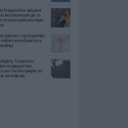
να Στεφανίδου φόρεσε
 και εντυπωσίασε με το
ης στα καταγάλανα νερά
ου
κοί χάρτες» της Ευρώπης:
ς πόλεις εκτοξεύεται η
οκαΐνης
ν Κρήτη: Τουρίστας
ησε να χρηματίσει
ο για του επιτρέψει να
ει σε ανήλικη