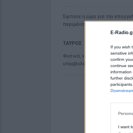
Έφτασε η ώρα για την επαγγε
περιμένατε!
E-Radio.g
ΤΑΥΡΟΣ
If you wish 
sensitive in
Φυσικά, να απολαύσετε τη ζωή
confirm you
υπερβολές.
continue se
information 
ΔΙΑΦΗ
further disc
participants
Downstream 
Persona
I want t