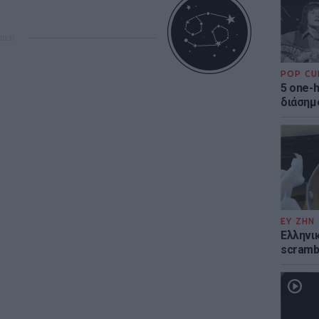
ΜΙΣΗ
POP CU
5 one-h
διάσημ
ΕΥ ΖΗΝ
Ελληνικ
scramb