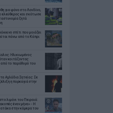
θη για φόνο στο Λονδίνο,
 ελεύθερος και σκότωσε
Η αστυνομία ζητά
μη
κόκκινο σπίτι που μοιάζει
είται πάνω από το Κάπρι
ίαλος: Ηλικιωμένος
όταν κοιτάζοντας
 από το παράθυρό του
τα Αχλάδια Σητείας: Σε
ξέλιξη η πυρκαγιά στην
στο λιμάνι του Πειραιά:
ακοπές έναν μήνα» - Η
 ατάκα στην κάμερα του