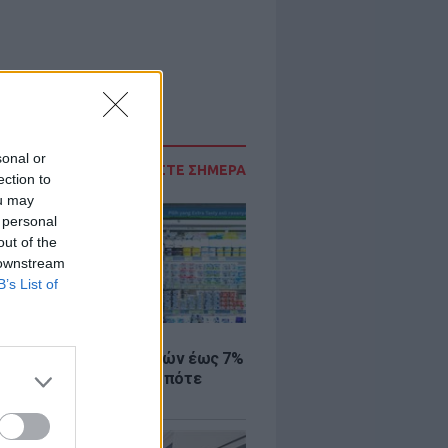
sonal or
ΔΙΑΒΑΣΤΕ ΣΗΜΕΡΑ
ection to
ou may
 personal
out of the
 downstream
B’s List of
Σ
 μάρκετ: Μειώσεις τιμών έως 7%
ω από 1.000 προϊόντα, πότε
ύν