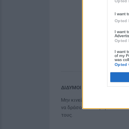
Opted 
I want t
Opted 
I want 
Advertis
Opted 
I want t
of my P
was col
Opted 
ΔΙΔΥΜΟΙ
Μην κινείστε με συναισθηματ
να δράσουν όπως πρέπει και 
τους.