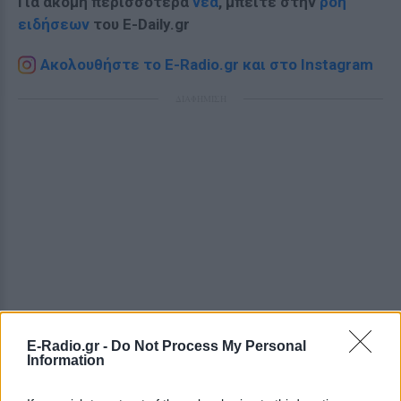
Για ακόμη περισσότερα
νέα
, μπείτε στην
ροή
ειδήσεων
του E-Daily.gr
Ακολουθήστε το E-Radio.gr και στο Instagram
ΔΙΑΦΗΜΙΣΗ
E-Radio.gr -
Do Not Process My Personal
Information