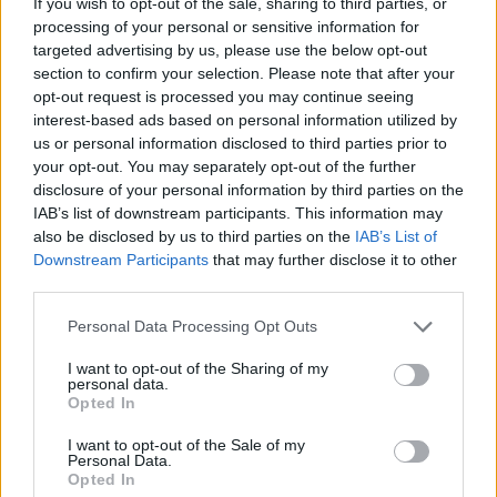
If you wish to opt-out of the sale, sharing to third parties, or
processing of your personal or sensitive information for
targeted advertising by us, please use the below opt-out
section to confirm your selection. Please note that after your
opt-out request is processed you may continue seeing
interest-based ads based on personal information utilized by
us or personal information disclosed to third parties prior to
ΔΕΙΤΕ ΕΠΙΣΗΣ
your opt-out. You may separately opt-out of the further
disclosure of your personal information by third parties on the
IAB’s list of downstream participants. This information may
ΣΤΗΝ ΙΔΙΑ ΚΑΤΗΓΟΡΙΑ
also be disclosed by us to third parties on the
IAB’s List of
Downstream Participants
that may further disclose it to other
Ιταλία: 27 μεγάλες πόλεις στο
third parties.
υψηλότερο επίπεδο
συναγερμού
Personal Data Processing Opt Outs
ΣΉΜΕΡΑ
I want to opt-out of the Sharing of my
Από το βορρά ως το νότο, από την
personal data.
Τεργέστη ως το Παλέρμο, το υπουργείο
Opted In
Υγείας θέτει και τις 27 μεγάλες ιταλικές
πόλεις στο υψηλότερο επίπεδο
συναγερμού, καθώς εντείνεται το
I want to opt-out of the Sale of my
τέταρτο κύμα καύσωνα που μαστίζει τη
Personal Data.
χώρα φέτος το καλοκαίρι
Opted In