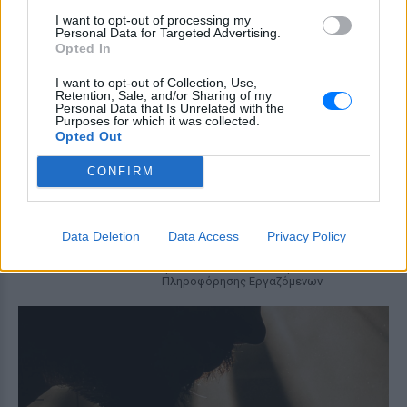
Προφυλακίστηκε ο Αφγανός για
I want to opt-out of processing my
τη δολοφονία της 38χρονης
Personal Data for Targeted Advertising.
Opted In
ΣΉΜΕΡΑ
Ζήτησε τον ιατρικό φάκελο του θύματος
I want to opt-out of Collection, Use,
Retention, Sale, and/or Sharing of my
και αρνείται την ανθρωποκτονία
Personal Data that Is Unrelated with the
Purposes for which it was collected.
Opted Out
Δεκαπενταύγουστος: Πώς
αμείβεται η εργασία την αργία
CONFIRM
στον ιδιωτικό τομέα
ΣΉΜΕΡΑ
Διευκρινίσεις για την αμοιβή των
Data Deletion
Data Access
Privacy Policy
εργαζομένων του ιδιωτικού τομέα την
αργία του Δεκαπενταύγουστου παρέχει
η ΓΣΕΕ. Μέσω του Κέντρου
Πληροφόρησης Εργαζόμενων