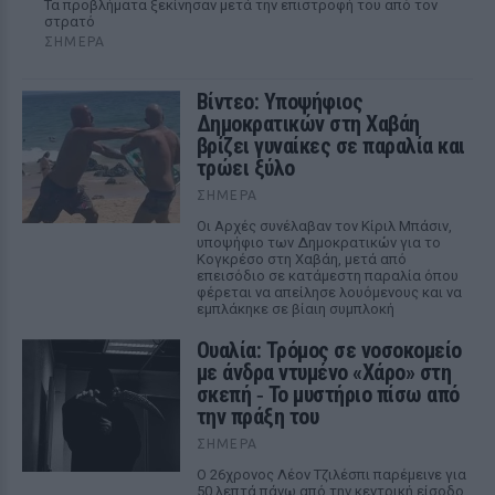
Τα προβλήματα ξεκίνησαν μετά την επιστροφή του από τον
στρατό
ΣΉΜΕΡΑ
Βίντεο: Υποψήφιος
Δημοκρατικών στη Χαβάη
βρίζει γυναίκες σε παραλία και
τρώει ξύλο
ΣΉΜΕΡΑ
Οι Αρχές συνέλαβαν τον Κίριλ Μπάσιν,
υποψήφιο των Δημοκρατικών για το
Κογκρέσο στη Χαβάη, μετά από
επεισόδιο σε κατάμεστη παραλία όπου
φέρεται να απείλησε λουόμενους και να
εμπλάκηκε σε βίαιη συμπλοκή
Ουαλία: Τρόμος σε νοσοκομείο
με άνδρα ντυμένο «Χάρο» στη
σκεπή ‑ Το μυστήριο πίσω από
την πράξη του
ΣΉΜΕΡΑ
Ο 26χρονος Λέον Τζιλέσπι παρέμεινε για
50 λεπτά πάνω από την κεντρική είσοδο,