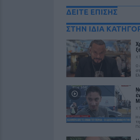
ΔΕΙΤΕ ΕΠΙΣΗΣ
ΣΤΗΝ ΙΔΙΑ ΚΑΤΗΓΟ
Χ
ξ
Χ
Ο 
στ
Ελ
Ν
έ
M
Χ
Η 
τη
Πα