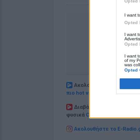
Opted 
I want t
Opted 
I want 
Advertis
Opted 
I want t
of my P
was col
Opted 
Ακολουθήστε το E-Radio.
πιο hot νέα
.
Διαβάστε περισσότερα θ
φυσικά
Celebrities
στο νέο
P
Ακολουθήστε το E-Radio.g