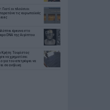
r: Γιατί οι πλούσιοι
 παρατάνε τις ευρωπαϊκές
ειες
αλύπτει έρευνα στο
ερο DNA της Αιγύπτου
ν Κρήτη: Τουρίστας
ησε να χρηματίσει
ο για του επιτρέψει να
ει σε ανήλικη