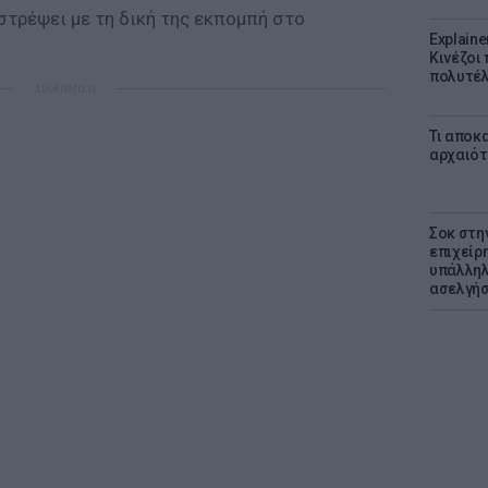
στρέψει με τη δική της εκπομπή στο
Explaine
Κινέζοι
πολυτέλ
ΔΙΑΦΗΜΙΣΗ
Τι αποκ
αρχαιότ
Σοκ στη
επιχείρ
υπάλληλ
ασελγήσ