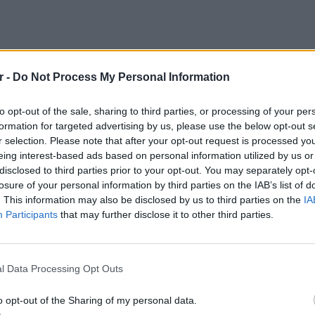
r -
Do Not Process My Personal Information
α επαφή κρατάμε με την τηλεόραση. Αυτό
ικά να σας αρέσει, θα είναι μία εκπομπή
to opt-out of the sale, sharing to third parties, or processing of your per
κά.
formation for targeted advertising by us, please use the below opt-out s
r selection. Please note that after your opt-out request is processed y
κά με την ώρα που θα προβάλλεται η
eing interest-based ads based on personal information utilized by us or
α παίρνουμε πολλές συνεντεύξεις δεν
disclosed to third parties prior to your opt-out. You may separately opt-
βράδυ».
losure of your personal information by third parties on the IAB’s list of
. This information may also be disclosed by us to third parties on the
IA
ιγμή αυτό που κάνω εκείνη τη στιγμή και δεν
Participants
that may further disclose it to other third parties.
ύσαμε έτσι πάντα κάτι θα μας λείπει», είπε
POP CU
5 one-h
διάσημ
l Data Processing Opt Outs
o opt-out of the Sharing of my personal data.