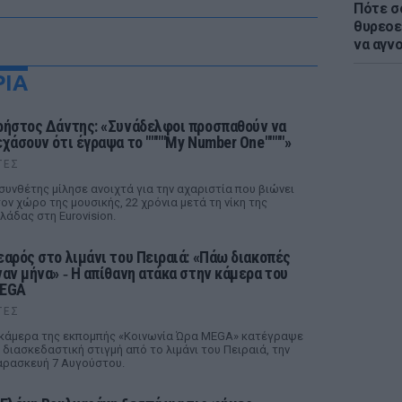
Πότε σ
θυρεοε
να αγν
ΡΙΑ
ρήστος Δάντης: «Συνάδελφοι προσπαθούν να
εχάσουν ότι έγραψα το """"My Number One""""»
ΤΕΣ
συνθέτης μίλησε ανοιχτά για την αχαριστία που βιώνει
ον χώρο της μουσικής, 22 χρόνια μετά τη νίκη της
λάδας στη Eurovision.
εαρός στο λιμάνι του Πειραιά: «Πάω διακοπές
ναν μήνα» ‑ Η απίθανη ατάκα στην κάμερα του
EGA
ΤΕΣ
κάμερα της εκπομπής «Κοινωνία Ώρα MEGA» κατέγραψε
 διασκεδαστική στιγμή από το λιμάνι του Πειραιά, την
ρασκευή 7 Αυγούστου.