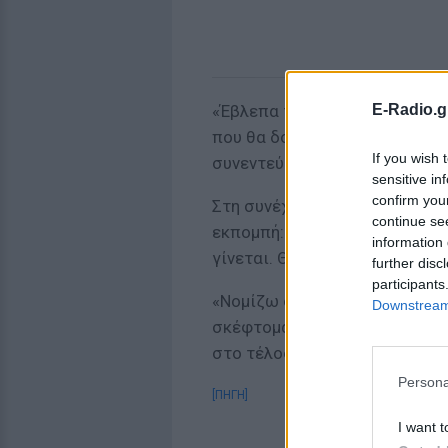
E-Radio.g
«Έβλεπα τηλεόραση και κάποι
που θα δούμε και εύχομαι φυσ
If you wish 
συνεντεύξεων», δήλωσε αρχι
sensitive in
confirm you
Στη συνέχεια πρόσθεσε σχετι
continue se
εκπομπή: «Καθημερινό πρωί ν
information 
γίνεται. Θα είναι πιο αργά το 
further disc
participants
«Νομίζω ότι χαίρομαι κάθε στ
Downstream 
σκέφτομαι αν, όταν, τι. Αν ζο
στο τέλος η παρουσιάστρια.
Persona
[ΠΗΓΗ]
I want t