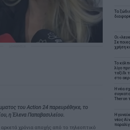
Τα ζώδια
διαφορ
Οι «λευ
Σε ποιε
ΔΙΑΦΗΜΙΣΗ
χρήση κ
Το κόλπ
λίγο πρι
ταξίδι 
στο αερ
Η νέα σχ
συγκατοί
Theron 
ματος του Action 24 παρευρέθηκε, το
ου, η Έλενα Παπαβασιλείου.
Η γυναί
νέος Αϊν
παραλίγο
 αρκετά χρόνια αποχής από το τηλεοπτικό