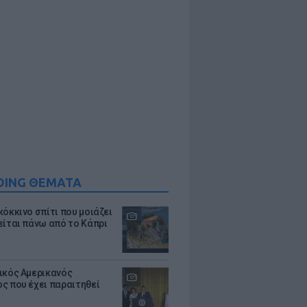
DING ΘΕΜΑΤΑ
κόκκινο σπίτι που μοιάζει
είται πάνω από το Κάπρι
ικός Αμερικανός
ς που έχει παραιτηθεί