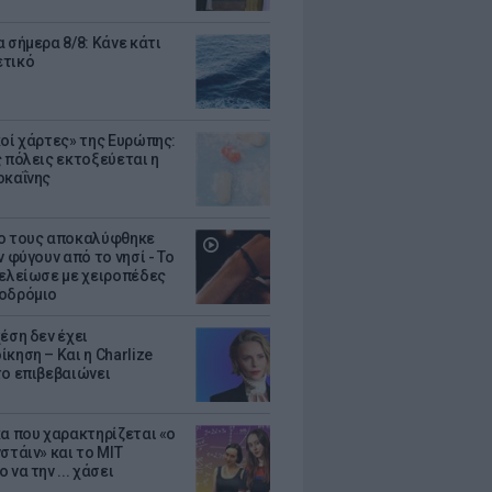
 σήμερα 8/8: Κάνε κάτι
ετικό
κοί χάρτες» της Ευρώπης:
ς πόλεις εκτοξεύεται η
οκαΐνης
ο τους αποκαλύφθηκε
ν φύγουν από το νησί - Το
τελείωσε με χειροπέδες
οδρόμιο
έση δεν έχει
κηση – Και η Charlize
το επιβεβαιώνει
κα που χαρακτηρίζεται «ο
στάιν» και το MIT
 να την ... χάσει