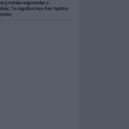
ου χτυπάει καμπανάκι ο
ιδής; Τα σημάδια που δεν πρέπει
οήσεις