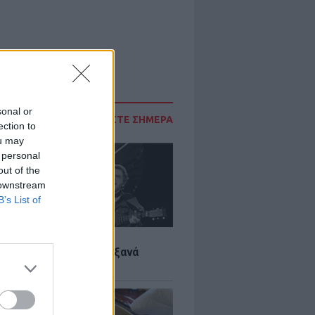
sonal or
ΔΙΑΒΑΣΤΕ ΣΗΜΕΡΑ
ection to
ou may
 personal
out of the
 downstream
B’s List of
LTURE
it wonders που έγιναν ξανά
οι από… ατύχημα