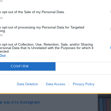
In
ΔΙΑΦΗΜΙΣΗ
o opt-out of the Sale of my Personal Data.
In
ΕΥ ΖΗΝ
to opt-out of processing my Personal Data for Targeted
Ελληνικ
ing.
scramb
In
o opt-out of Collection, Use, Retention, Sale, and/or Sharing
ersonal Data that Is Unrelated with the Purposes for which it
lected.
Out
CONFIRM
gr στο
Google News
και μάθετε πρώτοι
τα
ΚΕΡΔΙΣ
Καλοκα
Data Deletion
Data Access
Privacy Policy
έματα για
Μόδα
,
Ομορφιά
,
Σχέσεις
και
τα μεγ
ink.gr
!
r και στο Instagram