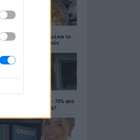
ό γιαούρτι: Μία κουταλιά και τα
led eggs θα απογειωθούν
ΤΕ
ιρινές εκπτώσεις έως - 70% από
αλύτερα eshops ένδυσης!