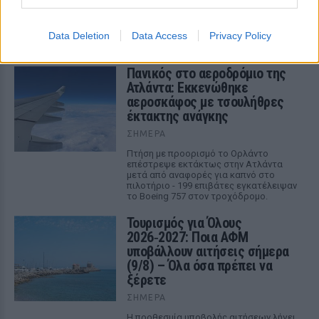
Ο ιδιοκτήτης της επιχείρησης κρατείται και αναμένεται να
οδηγηθεί στον εισαγγελέα, ενώ οι γονείς του παιδιού
αφέθηκαν ελεύθεροι μετά τη σχηματισθείσα δικογραφία.
ΣΉΜΕΡΑ
Data Deletion
Data Access
Privacy Policy
Πανικός στο αεροδρόμιο της
Ατλάντα: Εκκενώθηκε
αεροσκάφος με τσουλήθρες
έκτακτης ανάγκης
ΣΉΜΕΡΑ
Πτήση με προορισμό το Ορλάντο
επέστρεψε εκτάκτως στην Ατλάντα
μετά από αναφορές για καπνό στο
πιλοτήριο - 199 επιβάτες εγκατέλειψαν
το Boeing 757 στον τροχόδρομο.
Τουρισμός για Όλους
2026‑2027: Ποια ΑΦΜ
υποβάλλουν αιτήσεις σήμερα
(9/8) – Όλα όσα πρέπει να
ξέρετε
ΣΉΜΕΡΑ
Η προθεσμία υποβολής αιτήσεων λήγει