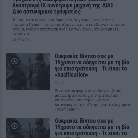
Αναστροφή ΙΧ συνέτριψε μηχανή της ΔΙΑΣ ‑
Δύο αστυνομικοί τραυματίες
Το περιστατικό σημειώθηκε στο Λαγονήσι, κοντά στην
παραλία Πεύκο - το ενοικιαζόμενο όχημα επέβαιναν τέσσερα
άτομα, ενώ η κατάσταση ενός εκ των τραυματιών εμπνέει
ανησυχία.
ΣΉΜΕΡΑ
Ουκρανία: Βίντεο σοκ με
19χρονο να οδηγείται με τη βία
για επιστράτευση ‑ Τι είναι το
«busification»
ΧΤΕΣ
Βίντεο που φέρεται να δείχνει βίαιη
μεταφορά άνδρα για στρατιωτική
επιστράτευση στην Ουκρανία
επαναφέρει τη συζήτηση για το λεγόμενο
«busification».
Ουκρανία: Βίντεο σοκ με
19χρονο να οδηγείται με τη βία
για επιστράτευση ‑ Τι είναι το