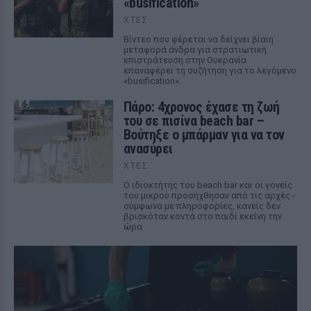
«busification»
ΧΤΕΣ
Βίντεο που φέρεται να δείχνει βίαιη
μεταφορά άνδρα για στρατιωτική
επιστράτευση στην Ουκρανία
επαναφέρει τη συζήτηση για το λεγόμενο
«busification».
Πάρο: 4χρονος έχασε τη ζωή
του σε πισίνα beach bar –
Βούτηξε ο μπάρμαν για να τον
ανασύρει
ΧΤΕΣ
Ο ιδιοκτήτης του beach bar και οι γονείς
του μικρού προσήχθησαν από τις αρχές -
σύμφωνα με πληροφορίες, κανείς δεν
βρισκόταν κοντά στο παιδί εκείνη την
ώρα