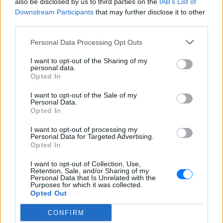
also be disclosed by us to third parties on the
IAB’s List of
Επίθεση στον Ερυθρό Σταυρό:
Downstream Participants
that may further disclose it to other
Ασθενής χτύπησε νοσηλεύτρια
third parties.
σε πόρτες ‑ Τι καταγγέλλει η
ΠΟΕΔΗΝ για τους φύλακες
Personal Data Processing Opt Outs
ΣΉΜΕΡΑ
I want to opt-out of the Sharing of my
Το περιστατικό βίας στα Επείγοντα
personal data.
σημειώθηκε τα ξημερώματα του
Opted In
Σαββάτου - ο πρόεδρος της ΠΟΕΔΗΝ
Μιχάλης Γιαννάκος ζητά ουσιαστικά
μέτρα προστασίας για το νοσηλευτικό
I want to opt-out of the Sale of my
προσωπικό
Personal Data.
Opted In
I want to opt-out of processing my
Personal Data for Targeted Advertising.
Opted In
I want to opt-out of Collection, Use,
Retention, Sale, and/or Sharing of my
Personal Data that Is Unrelated with the
Purposes for which it was collected.
Πάρος: Κλειστό το beach bar όπου πνίγηκε ο
Opted Out
4χρονος – Δικογραφία για ανθρωποκτονία από
αμέλεια
CONFIRM