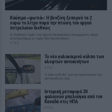
Καύσιμα «φωτιά»: Η βενζίνη ξεπερνά τα 2
ευρώ το λίτρο παρά την πτώση του αργού
πετρελαίου διεθνώς
Οι διεθνείς τιμές του αργού πετρελαίου υποχωρούν, αλλά
στα πρατήρια οι τιμές δεν ακολουθούν
ΧΤΕΣ
Το νέο καλοκαιρινό κόλπο των
κλεφτών αυτοκινήτων
ΧΤΕΣ
Tι λέει η ΕΛ.ΑΣ. για την προστασία του
αυτοκινήτου σας
Ιστορική μεταφορά 30
φαλαινών μπελούγκα από τον
Καναδά στις ΗΠΑ
ΧΤΕΣ