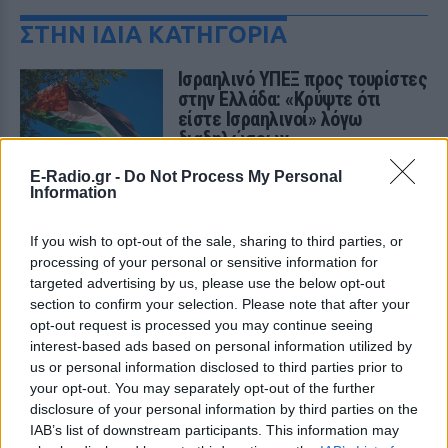
ΣΤΗΝ ΙΔΙΑ ΚΑΤΗΓΟΡΙΑ
Ισραηλινό ΥΠΕΞ προς τουρίστες
στην Ελλάδα: «Κρύψτε ότι
είστε Ισραηλινοί» λόγω
διαδηλώσεων
ΣΉΜΕΡΑ
E-Radio.gr -
Do Not Process My Personal
Information
Ταξιδιωτική προειδοποίηση εξέδωσε το
ισραηλινό υπουργείο Εξωτερικών ενόψει
της «ημέρας οργής» φιλοπαλαιστινιακών
οργανώσεων σε 36 σημεία της χώρας.
If you wish to opt-out of the sale, sharing to third parties, or
processing of your personal or sensitive information for
Επιτρέπεται να προσπεράσεις
targeted advertising by us, please use the below opt-out
περιπολικό; Τι λέει ο ΚΟΚ που
section to confirm your selection. Please note that after your
οι περισσότεροι αγνοούν
opt-out request is processed you may continue seeing
ΣΉΜΕΡΑ
interest-based ads based on personal information utilized by
us or personal information disclosed to third parties prior to
Ο Κώδικας Οδικής Κυκλοφορίας δεν
απαγορεύει την προσπέραση οχήματος
your opt-out. You may separately opt-out of the further
της αστυνομίας, αλλά ισχύουν
disclosure of your personal information by third parties on the
συγκεκριμένοι κανόνες που κάθε οδηγός
πρέπει να γνωρίζει.
IAB’s list of downstream participants. This information may