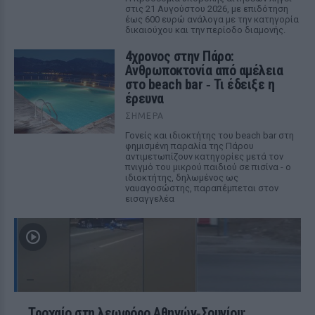
στις 21 Αυγούστου 2026, με επιδότηση
έως 600 ευρώ ανάλογα με την κατηγορία
δικαιούχου και την περίοδο διαμονής.
4χρονος στην Πάρο:
Ανθρωποκτονία από αμέλεια
στο beach bar ‑ Τι έδειξε η
έρευνα
ΣΉΜΕΡΑ
Γονείς και ιδιοκτήτης του beach bar στη
φημισμένη παραλία της Πάρου
αντιμετωπίζουν κατηγορίες μετά τον
πνιγμό του μικρού παιδιού σε πισίνα - ο
ιδιοκτήτης, δηλωμένος ως
ναυαγοσώστης, παραπέμπεται στον
εισαγγελέα
Τροχαίο στη λεωφόρο Αθηνών‑Σουνίου: