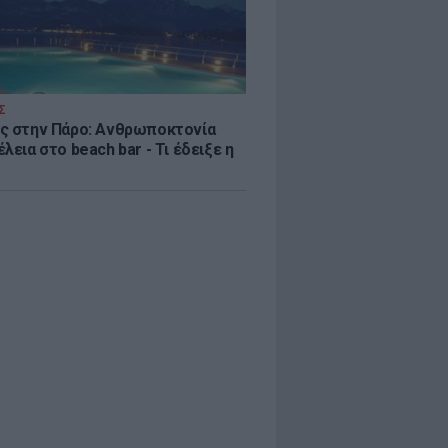
Σ
ς στην Πάρο: Ανθρωποκτονία
λεια στο beach bar - Τι έδειξε η