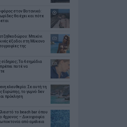
φόρος στον Βοτανικό:
ωρίδες θα έχει και πότε
εται
ατζηθεοδώρου: Μπικίνι
δινές έξοδοι στη Μύκονο
τογραφίες της
 σίδηρος; Τα 4 σημάδια
 πρέπει ποτέ να
ετε
ενη ελευθερία: Σε αυτή τη
ς Ευρώπης, το γuμνό δεν
αι πρόκληση
Κλειστό το beach bar όπου
 ο 4χρονος – Δικογραφία
ρωποκτονία από αμέλεια