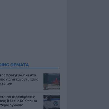
DING ΘΕΜΑΤΑ
ερο προσγειώθηκε στο
ικο για να κάνουν μπάνιο
άτες του
εται να προσπεράσεις
κό; Τι λέει ο ΚΟΚ που οι
τεροι αγνοούν