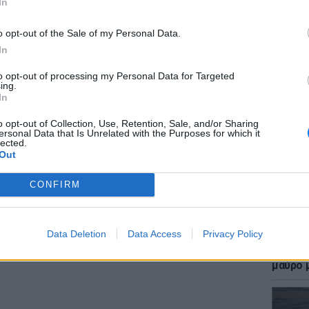
In
θεση είναι η Ευτυχία Πενταράκη,
ς βραβείο «Δημοσιογράφος της Χρονιάς
o opt-out of the Sale of my Personal Data.
In
pto
to opt-out of processing my Personal Data for Targeted
ΕΙΔΗΣΕΙ
ing.
)
October 16, 2023
Επίθεσ
In
χτύπησ
ΔΙΑΦΗΜΙΣΗ
καταγγ
o opt-out of Collection, Use, Retention, Sale, and/or Sharing
ersonal Data that Is Unrelated with the Purposes for which it
lected.
Out
CONFIRM
Data Deletion
Data Access
Privacy Policy
LIFESTY
Η Γαρυ
μαύρο μ