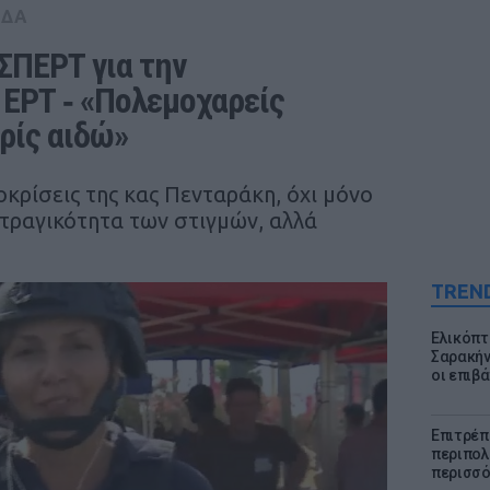
ΑΔΑ
ΣΠΕΡΤ για την 
ΕΡΤ ‑ «Πολεμοχαρείς 
ρίς αιδώ»
κρίσεις της κας Πενταράκη, όχι μόνο
 τραγικότητα των στιγμών, αλλά
TREN
Ελικόπτ
Σαρακήν
οι επιβ
Επιτρέπ
περιπολι
περισσό