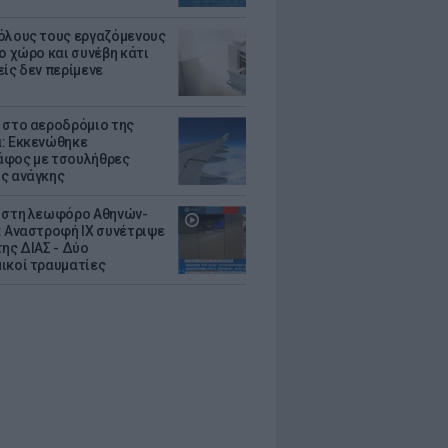
όλους τους εργαζόμενους
ο χώρο και συνέβη κάτι
είς δεν περίμενε
 στο αεροδρόμιο της
: Εκκενώθηκε
φος με τσουλήθρες
ς ανάγκης
 στη λεωφόρο Αθηνών-
: Αναστροφή ΙΧ συνέτριψε
της ΔΙΑΣ - Δύο
ικοί τραυματίες