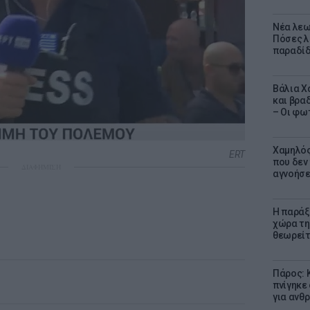
Νέα λεω
Πόσες λ
παραδίδ
Βάλια Χ
και βρα
– Οι φω
Χαμηλός
ERT
που δεν
ΔΙΑΦΗΜΙΣΗ
αγνοήσ
Η παράξ
χώρα τη
θεωρείτ
Πάρος: 
πνίγηκε
για ανθ