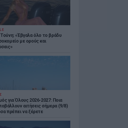
LE
 Τούνη: «Έβγαλα όλο το βράδυ
σοκομείο με ορούς και
ώσεις»
Σ
μός για Όλους 2026-2027: Ποια
οβάλλουν αιτήσεις σήμερα (9/8)
όσα πρέπει να ξέρετε