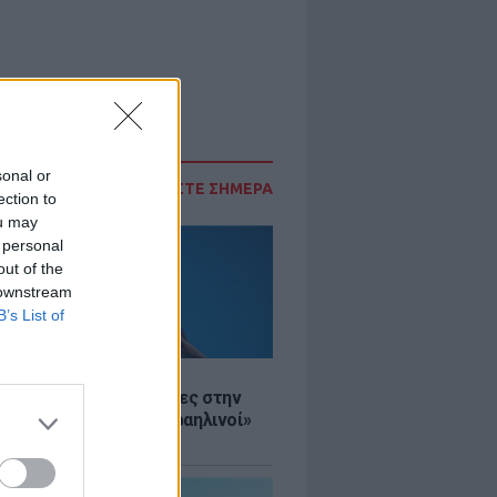
sonal or
ΔΙΑΒΑΣΤΕ ΣΗΜΕΡΑ
ection to
ou may
 personal
out of the
 downstream
B’s List of
Σ
ινό ΥΠΕΞ προς τουρίστες στην
 «Κρύψτε ότι είστε Ισραηλινοί»
διαδηλώσεων