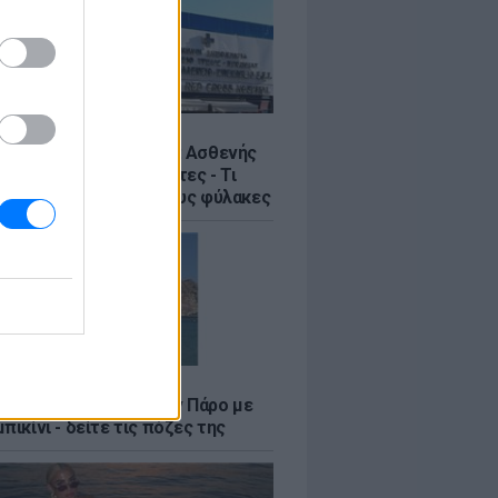
Σ
η στον Ερυθρό Σταυρό: Ασθενής
ε νοσηλεύτρια σε πόρτες - Τι
έλλει η ΠΟΕΔΗΝ για τους φύλακες
LE
φαλλιά Καληφώνη στην Πάρο με
πικίνι - δείτε τις πόζες της