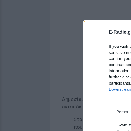
E-Radio.g
If you wish 
sensitive in
confirm you
continue se
information 
further disc
participants
Downstream 
Δημοσίευση χρήστη του Χ (πρώ
ανταπόκρισης:
Persona
Στο σημείο αυτό να σημ
I want t
που φαίνεται να χαίρετα