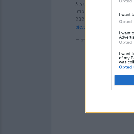
Opted 
λίγο πριν τη χερσαία επί
υποψήφια για το διεθνέ
I want t
2022». Νε, τι;
Opted 
pic.twitter.com/ayXPWbQ
I want 
Advertis
— デファクト (@panlabro
Opted 
I want t
of my P
was col
Opted 