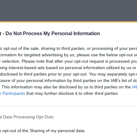
r -
Do Not Process My Personal Information
to opt-out of the sale, sharing to third parties, or processing of your per
formation for targeted advertising by us, please use the below opt-out s
r selection. Please note that after your opt-out request is processed y
eing interest-based ads based on personal information utilized by us or
disclosed to third parties prior to your opt-out. You may separately opt-
losure of your personal information by third parties on the IAB’s list of
. This information may also be disclosed by us to third parties on the
IA
Participants
that may further disclose it to other third parties.
ην twitter) που ήταν έξαλλος με το ύφος της
ΕΙΔΗΣΕΙ
Ισραηλ
Ελλάδα:
l Data Processing Opt Outs
λόγω 
ειώσουμε πως η δημοσιογράφος της ΕΡΤ
o opt-out of the Sharing of my personal data.
ι ανάμεσα με Ισραηλινούς στρατιώτες