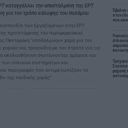
Τ καταγγέλλει την απεσταλμένη της ΕΡΤ
Έβαλαν 
κη για τον τρόπο κάλυψης του πολέμου.
στον ίδι
που καν
Ομοσπονδία των Εργαζομένων στην ΕΡΤ
 της προϊστάμενης του περιφερειακού
Πανικός
ας Πενταράκη "υποδηλώνουν χαρά για τον
Ατλάντα
αεροσκά
ε χορούς και τραγούδια με τον στρατό για τις
έκτακτη
θα ακολουθήσουν σκοτώνοντας αμάχους και
Τροχαίο
ις των οπλικών συστημάτων και
Σουνίου
και περιγραφές που αντιμετωπίζουν το
μηχανή 
αστυνομ
ο της παιδικής χαράς".
ΔΙΑΦΗΜΙΣΗ