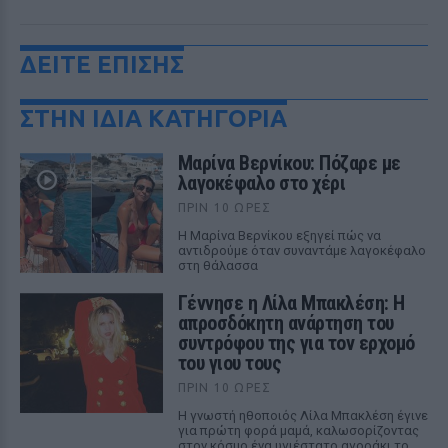
ΔΕΙΤΕ ΕΠΙΣΗΣ
ΣΤΗΝ ΙΔΙΑ ΚΑΤΗΓΟΡΙΑ
Μαρίνα Βερνίκου: Πόζαρε με
λαγοκέφαλο στο χέρι
ΠΡΙΝ 10 ΏΡΕΣ
Η Μαρίνα Βερνίκου εξηγεί πώς να
αντιδρούμε όταν συναντάμε λαγοκέφαλο
στη θάλασσα
Γέννησε η Λίλα Μπακλέση: Η
απροσδόκητη ανάρτηση του
συντρόφου της για τον ερχομό
του γιου τους
ΠΡΙΝ 10 ΏΡΕΣ
Η γνωστή ηθοποιός Λίλα Μπακλέση έγινε
για πρώτη φορά μαμά, καλωσορίζοντας
στον κόσμο ένα υγιέστατο αγοράκι το