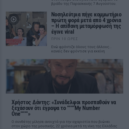
βράδυ της Παρασκευής 7 Αυγούστου.
Νοσηλεύτρια πήγε κομμωτήριο
πρώτη φορά μετά από 4 χρόνια
– Η απίθανη μεταμόρφωσή της
έγινε viral
ΠΡΙΝ 10 ΏΡΕΣ
Ενώ φρόντιζε όλους τους άλλους...
κανείς δεν φρόντισε για εκείνη
Χρήστος Δάντης: «Συνάδελφοι προσπαθούν να
ξεχάσουν ότι έγραψα το """"My Number
One""""»
Ο συνθέτης μίλησε ανοιχτά για την αχαριστία που βιώνει
στον χώρο της μουσικής, 22 χρόνια μετά τη νίκη της Ελλάδας