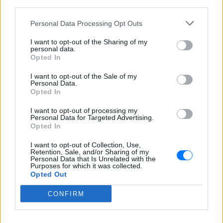
third parties.
Personal Data Processing Opt Outs
I want to opt-out of the Sharing of my
personal data.
Opted In
I want to opt-out of the Sale of my
Personal Data.
Opted In
I want to opt-out of processing my
Personal Data for Targeted Advertising.
Opted In
Ακολουθήστε το E-Radio.gr στο
Google News
I want to opt-out of Collection, Use,
και μάθετε πρώτοι
τα πιο hot νέα
.
Retention, Sale, and/or Sharing of my
Personal Data that Is Unrelated with the
Purposes for which it was collected.
Διαβάστε περισσότερα θέματα για
Μόδα
,
Opted Out
Ομορφιά
,
Σχέσεις
και φυσικά
Celebrities
στο νέο
CONFIRM
Pink.gr
!
Ακολουθήστε το E-Radio.gr και στο Instagram