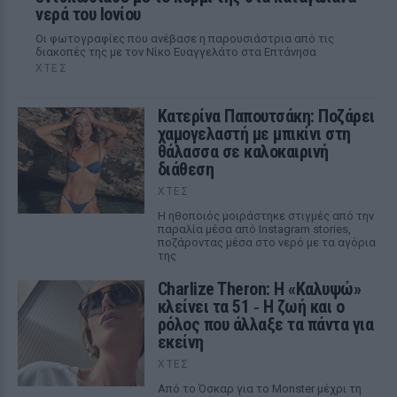
νερά του Ιονίου
Οι φωτογραφίες που ανέβασε η παρουσιάστρια από τις
διακοπές της με τον Νίκο Ευαγγελάτο στα Επτάνησα
ΧΤΕΣ
Κατερίνα Παπουτσάκη: Ποζάρει
χαμογελαστή με μπικίνι στη
θάλασσα σε καλοκαιρινή
διάθεση
ΧΤΕΣ
Η ηθοποιός μοιράστηκε στιγμές από την
παραλία μέσα από Instagram stories,
ποζάροντας μέσα στο νερό με τα αγόρια
της
Charlize Theron: Η «Καλυψώ»
κλείνει τα 51 ‑ H ζωή και ο
ρόλος που άλλαξε τα πάντα για
εκείνη
ΧΤΕΣ
Από το Όσκαρ για το Monster μέχρι τη