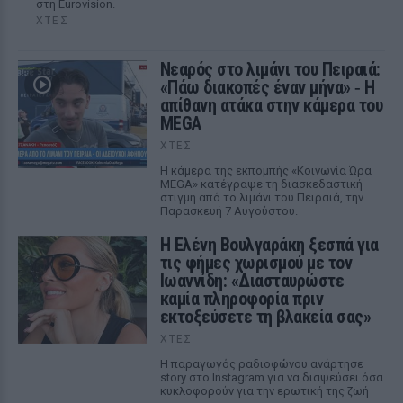
στη Eurovision.
ΧΤΕΣ
Νεαρός στο λιμάνι του Πειραιά:
«Πάω διακοπές έναν μήνα» ‑ Η
απίθανη ατάκα στην κάμερα του
MEGA
ΧΤΕΣ
Η κάμερα της εκπομπής «Κοινωνία Ώρα
MEGA» κατέγραψε τη διασκεδαστική
στιγμή από το λιμάνι του Πειραιά, την
Παρασκευή 7 Αυγούστου.
Η Ελένη Βουλγαράκη ξεσπά για
τις φήμες χωρισμού με τον
Ιωαννίδη: «Διασταυρώστε
καμία πληροφορία πριν
εκτοξεύσετε τη βλακεία σας»
ΧΤΕΣ
Η παραγωγός ραδιοφώνου ανάρτησε
story στο Instagram για να διαψεύσει όσα
κυκλοφορούν για την ερωτική της ζωή