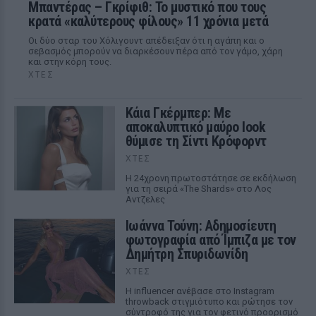
Μπαντέρας – Γκρίφιθ: Το μυστικό που τους
κρατά «καλύτερους φίλους» 11 χρόνια μετά
Οι δύο σταρ του Χόλιγουντ απέδειξαν ότι η αγάπη και ο
σεβασμός μπορούν να διαρκέσουν πέρα από τον γάμο, χάρη
και στην κόρη τους.
ΧΤΕΣ
Κάια Γκέρμπερ: Με
αποκαλυπτικό μαύρο look
θύμισε τη Σίντι Κρόφορντ
ΧΤΕΣ
Η 24χρονη πρωτοστάτησε σε εκδήλωση
για τη σειρά «The Shards» στο Λος
Αντζελες
Ιωάννα Τούνη: Αδημοσίευτη
φωτογραφία από Ίμπιζα με τον
Δημήτρη Σπυριδωνίδη
ΧΤΕΣ
Η influencer ανέβασε στο Instagram
throwback στιγμιότυπο και ρώτησε τον
σύντροφό της για τον φετινό προορισμό