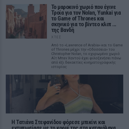
Το μαροκινό χωριό που έγινε
Τροία για τον Nolan, Yunkai για
το Game of Thrones και
σκηνικό για το βίντεο κλιπ ...
της Βανδή
ΧΤΕΣ
Από το «Lawrence of Arabia» και το Game
of Thrones μέχρι την «Οδύσσεια» του
Christopher Nolan, το οχυρωμένο χωριό
Αΐτ Μπεν Χαντού έχει φιλοξενήσει πάνω
από έξι δεκαετίες κινηματογραφικής
ιστορίας
Η Τατιάνα Στεφανίδου φόρεσε μπικίνι και
εντυπωσίασε με το κορμί της στα καταγάλανα