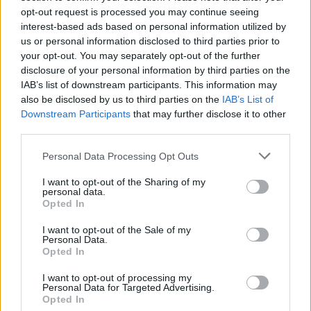
opt-out request is processed you may continue seeing
ΧΤΕΣ
interest-based ads based on personal information utilized by
Οι «πράσινοι« θα τιμήσουν όσους έπεσαν
us or personal information disclosed to third parties prior to
εν ώρα καθήκοντος
your opt-out. You may separately opt-out of the further
disclosure of your personal information by third parties on the
IAB’s list of downstream participants. This information may
also be disclosed by us to third parties on the
IAB’s List of
Downstream Participants
that may further disclose it to other
third parties.
Αμπντούλ Ελ‑Σαγέντ: Ένας γιατρός από το
Personal Data Processing Opt Outs
Μίσιγκαν που δημιουργεί πονοκέφαλο εκτός
από τον Λευκό Οίκο και στους Δημοκρατικούς
I want to opt-out of the Sharing of my
personal data.
Ο γιατρός, πρώην αξιωματούχος δημόσιας υγείας και
Opted In
έντονος επικριτής της ισραηλινής πολιτικής, κατάφερε να
ξεπεράσει μία πρωτοφανή οικονομική κινητοποίηση υπέρ
της αντιπάλου του, Χέιλι Στίβενς βασιζόμενος σε ένα
I want to opt-out of the Sale of my
καθαρά αντικαθεστωτικό αφήγημα
Personal Data.
ΧΤΕΣ
Opted In
I want to opt-out of processing my
Ένα βήμα πριν τη συμφωνία για
Personal Data for Targeted Advertising.
τα Στενά του Ορμούζ: Το Ιράν
Opted In