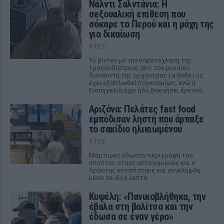
Νάλντι Σαλντάνια: Η
σeξουαλική επίθεση που
σόκαρε το Περού και η μάχη της
για δικαίωση
ΧΤΕΣ
Το βίντεο με την παρενόχληση της
τραγουδίστριας από τον μουσικό
διευθυντή της ορχήστρας La Bella Luz
έχει εξαπλωθεί παγκοσμίως, ενώ η
Εισαγγελία έχει ήδη ξεκινήσει έρευνα.
Αριζόνα: Πελάτες fast food
εμπόδισαν ληστή που άρπαξε
το σακίδιο ηλικιωμένου
ΧΤΕΣ
Μάρτυρες έδωσαν περιγραφή του
υπόπτου στους αστυνομικούς και ο
δράστης εντοπίστηκε και συνελήφθη
μέσα σε λίγα λεπτά
Κυψέλη: «Πανικοβλήθηκα, την
έβαλα στη βαλίτσα και την
έδωσα σε έναν γέρο»