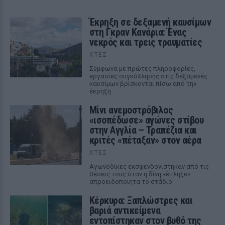
Έκρηξη σε δεξαμενή καυσίμων
στη Γκραν Κανάρια: Ένας
νεκρός και τρεις τραυματίες
ΧΤΕΣ
Σύμφωνα με πρώτες πληροφορίες,
εργασίες συγκόλλησης στις δεξαμενές
καυσίμων βρίσκονται πίσω από την
έκρηξη
Μίνι ανεμοστρόβιλος
«ισοπέδωσε» αγώνες στίβου
στην Αγγλία – Τραπέζια και
κριτές «πέταξαν» στον αέρα
ΧΤΕΣ
Αγωνοδίκες εκσφενδονίστηκαν από τις
θέσεις τους όταν η δίνη «έπληξε»
απροειδοποίητα το στάδιο
Κέρκυρα: Ξαπλώστρες και
βαριά αντικείμενα
εντοπίστηκαν στον βυθό της