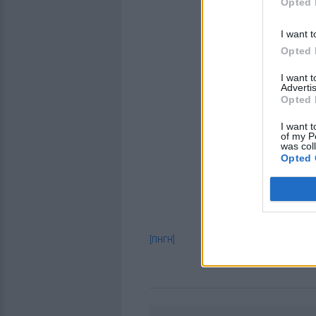
Opted 
I want t
Opted 
I want 
Advertis
Opted 
I want t
of my P
was col
Opted 
[ΠΗΓΗ]