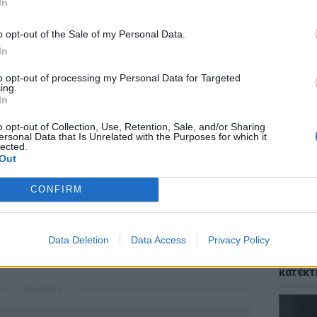
In
o opt-out of the Sale of my Personal Data.
In
to opt-out of processing my Personal Data for Targeted
ΘΕΜΑΤ
ing.
Το αρχ
In
κόσμο 
η χρήσ
o opt-out of Collection, Use, Retention, Sale, and/or Sharing
ersonal Data that Is Unrelated with the Purposes for which it
lected.
Out
CONFIRM
Data Deletion
Data Access
Privacy Policy
ΘΕΜΑΤ
Η μούσ
κατέκτ
ΔΙΑΦΗΜΙΣΗ