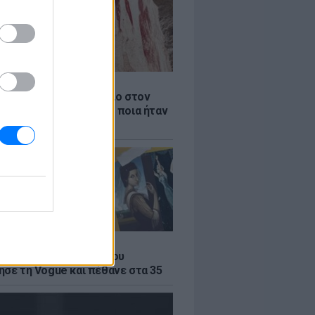
Α
αιότερο ξύλινο εργαλείο στον
βρέθηκε στην Ελλάδα - ποια ήταν
η του
Α
α του σουρεαλισμού που
ησε τη Vogue και πέθανε στα 35