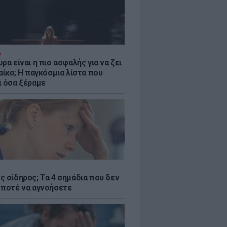
Α
ρα είναι η πιο ασφαλής για να ζει
αίκα; Η παγκόσμια λίστα που
ι όσα ξέραμε
ς σίδηρος; Τα 4 σημάδια που δεν
 ποτέ να αγνοήσετε