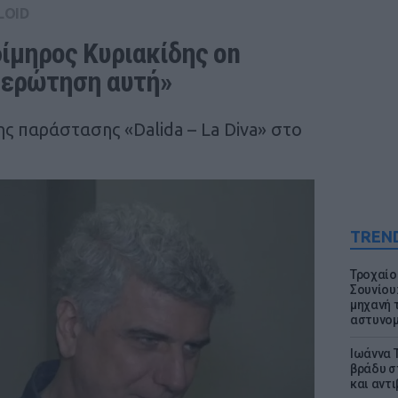
LOID
ίμηρος Κυριακίδης on 
ι ερώτηση αυτή»
ς παράστασης «Dalida – La Diva» στο
TREN
Τροχαίο
Σουνίου
μηχανή 
αστυνομ
Ιωάννα 
βράδυ σ
και αντ