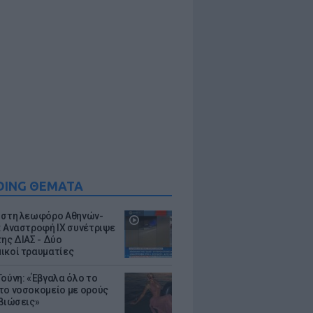
DING ΘΕΜΑΤΑ
 στη λεωφόρο Αθηνών-
: Αναστροφή ΙΧ συνέτριψε
της ΔΙΑΣ - Δύο
ικοί τραυματίες
Τούνη: «Έβγαλα όλο το
το νοσοκομείο με ορούς
ιβιώσεις»