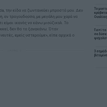
Το μυστ
da, την είδα να ζωντανεύει μπροστά μου. Δεν
κρύβετα
, αν τραγουδούσα, με μεγάλη μου χαρά να
Ουαλία
ι είμαι ικανός να κάνω μιούζικαλ. Το
κεί, δεν θα το ξανακάνω. Όταν
Γιατί τ
σε δύσκο
νευτές, εμείς υστερούμε», είπε αρχικά ο
ψυχολογ
ΔΙΑΦΗΜΙΣΗ
3 σημάδ
βιταμίνη