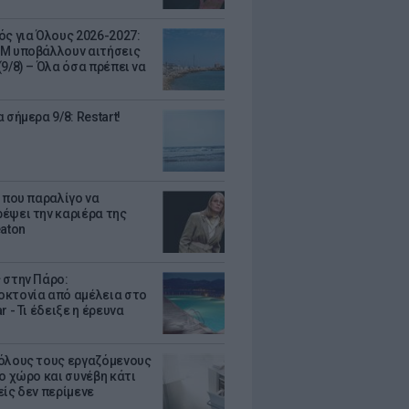
ός για Όλους 2026-2027:
Μ υποβάλλουν αιτήσεις
9/8) – Όλα όσα πρέπει να
 σήμερα 9/8: Restart!
α που παραλίγο να
έψει την καριέρα της
eaton
 στην Πάρο:
κτονία από αμέλεια στο
r - Τι έδειξε η έρευνα
όλους τους εργαζόμενους
ο χώρο και συνέβη κάτι
είς δεν περίμενε