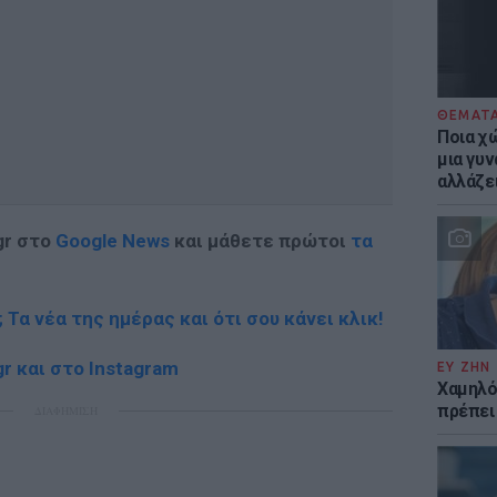
ΘΕΜΑΤ
Ποια χώ
μια γυν
αλλάζε
gr στο
Google News
και μάθετε πρώτοι
τα
; Τα νέα της ημέρας και ότι σου κάνει κλικ!
r και στο Instagram
ΕΥ ΖΗΝ
Χαμηλό
πρέπει
ΔΙΑΦΗΜΙΣΗ