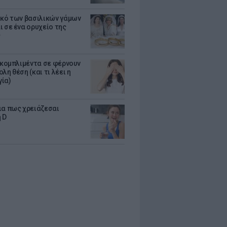
ικό των βασιλικών γάμων
ι σε ένα ορυχείο της
ς
α κομπλιμέντα σε φέρνουν
λη θέση (και τι λέει η
ία)
ια πως χρειάζεσαι
 D