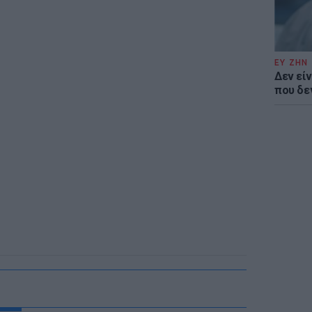
ΕΥ ΖΗΝ
Δεν είν
που δε