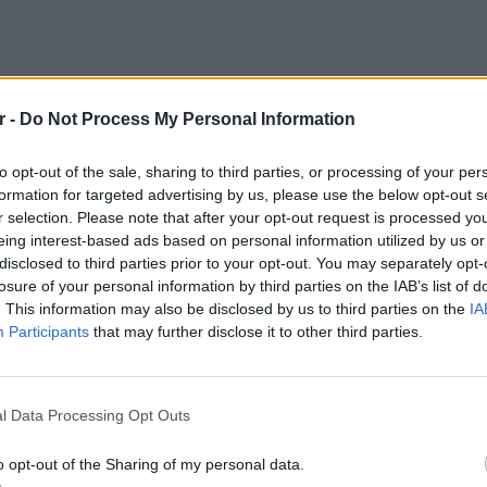
r -
Do Not Process My Personal Information
to opt-out of the sale, sharing to third parties, or processing of your per
formation for targeted advertising by us, please use the below opt-out s
r selection. Please note that after your opt-out request is processed y
eing interest-based ads based on personal information utilized by us or
 και το μυστικό επιτυχίας του γάμου τους, ο
disclosed to third parties prior to your opt-out. You may separately opt-
losure of your personal information by third parties on the IAB’s list of
ασε: «Δεν είναι ερώτηση αυτή, μετά τη
. This information may also be disclosed by us to third parties on the
IA
Δεν μπορώ να απαντήσω σε αυτή την ερώτηση,
Participants
that may further disclose it to other third parties.
ΘΕΜΑΤ
Η παρά
στικό;», ήταν η επόμενη ερώτηση και ο
της Ευ
l Data Processing Opt Outs
ησε: «Επιμένετε όμως! Δεν μπορώ να
πρόκλ
o opt-out of the Sharing of my personal data.