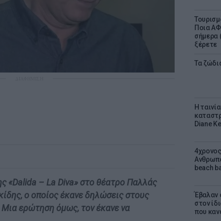
Τουρισμ
Ποια ΑΦ
σήμερα (
ξέρετε
Τα ζώδια
ΔΙΑΦΗΜΙΣΗ
Η ταινί
καταστρ
Diane K
4χρονος
Ανθρωπο
beach ba
ς «Dalida – La Diva» στο θέατρο Παλλάς
ίδης, ο οποίος έκανε δηλώσεις στους
Έβαλαν 
στον ίδι
 Μια ερώτηση όμως, τον έκανε να
που καν