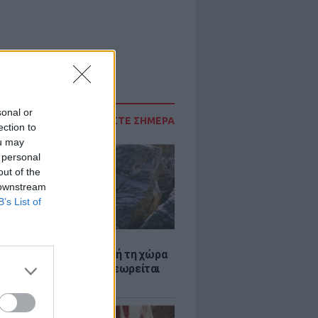
sonal or
ΔΙΑΒΑΣΤΕ ΣΗΜΕΡΑ
ection to
ou may
 personal
out of the
 downstream
B’s List of
Α
ξενη ελευθερία: Σε αυτή τη χώρα
ρώπης, το γuμνό δεν θεωρείται
ηση