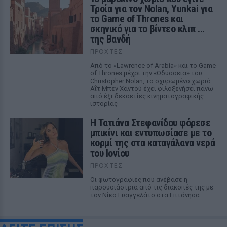
Τροία για τον Nolan, Yunkai για
το Game of Thrones και
σκηνικό για το βίντεο κλιπ ...
της Βανδή
ΠΡΟΧΤΈΣ
Από το «Lawrence of Arabia» και το Game
of Thrones μέχρι την «Οδύσσεια» του
Christopher Nolan, το οχυρωμένο χωριό
Αΐτ Μπεν Χαντού έχει φιλοξενήσει πάνω
από έξι δεκαετίες κινηματογραφικής
ιστορίας
Η Τατιάνα Στεφανίδου φόρεσε
μπικίνι και εντυπωσίασε με το
κορμί της στα καταγάλανα νερά
του Ιονίου
ΠΡΟΧΤΈΣ
Οι φωτογραφίες που ανέβασε η
παρουσιάστρια από τις διακοπές της με
τον Νίκο Ευαγγελάτο στα Επτάνησα