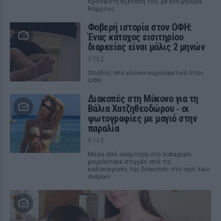
πρόσφατη εξέτασή του, με ένα μήνυμα
θάρρους
Φοβερή ιστορία στον ΟΦΗ:
Ένας κάτοχος εισιτηρίου
διαρκείας είναι μόλις 2 μηνών
ΧΤΕΣ
Οπαδός από κούνια κυριολεκτικά στον
ΟΦΗ
Διακοπές στη Μύκονο για τη
Βάλια Χατζηθεοδώρου ‑ οι
φωτογραφίες με μαγιό στην
παραλία
ΧΤΕΣ
Μέσα από ανάρτηση στο Instagram
μοιράστηκε στιγμές από τις
καλοκαιρινές της διακοπές στο νησί των
ανέμων