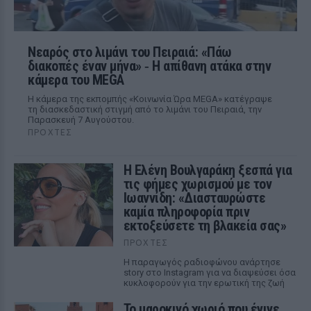
Νεαρός στο λιμάνι του Πειραιά: «Πάω
διακοπές έναν μήνα» ‑ Η απίθανη ατάκα στην
κάμερα του MEGA
Η κάμερα της εκπομπής «Κοινωνία Ώρα MEGA» κατέγραψε
τη διασκεδαστική στιγμή από το λιμάνι του Πειραιά, την
Παρασκευή 7 Αυγούστου.
ΠΡΟΧΤΈΣ
Η Ελένη Βουλγαράκη ξεσπά για
τις φήμες χωρισμού με τον
Ιωαννίδη: «Διασταυρώστε
καμία πληροφορία πριν
εκτοξεύσετε τη βλακεία σας»
ΠΡΟΧΤΈΣ
Η παραγωγός ραδιοφώνου ανάρτησε
story στο Instagram για να διαψεύσει όσα
κυκλοφορούν για την ερωτική της ζωή
Το μαροκινό χωριό που έγινε