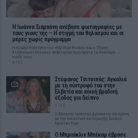
H Ιωάννα Σιαμπάνη ανέβασε φωτογραφίες με
τους γιους της – Η στιγμή του θηλασμού και οι
μέρες χωρίς πρόγραμμα
Η πρώην παίκτρια του «My Style Rocks» και ο Τζίμης
Σταθοκωστόπουλος απέκτησαν πρόσφατα το δεύτερο
παιδί τους
ΧΤΕΣ
Στέφανος Τσιτσιπάς: Αγκαλιά
με τη σύντροφό του στην
Ελβετία και κοινή βραδινή
έξοδος για δείπνο
ΧΤΕΣ
Ο Έλληνας τενίστας βρίσκεται σε σχέση
με την εικαστικό καταγωγής Σικάγο,
Κρίστεν Τομς
Ο Μπρούκλιν Μπέκαμ έβρασε