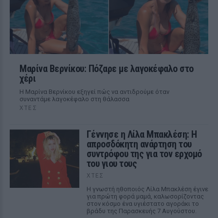
Μαρίνα Βερνίκου: Πόζαρε με λαγοκέφαλο στο
χέρι
Η Μαρίνα Βερνίκου εξηγεί πώς να αντιδρούμε όταν
συναντάμε λαγοκέφαλο στη θάλασσα
ΧΤΕΣ
Γέννησε η Λίλα Μπακλέση: Η
απροσδόκητη ανάρτηση του
συντρόφου της για τον ερχομό
του γιου τους
ΧΤΕΣ
Η γνωστή ηθοποιός Λίλα Μπακλέση έγινε
για πρώτη φορά μαμά, καλωσορίζοντας
στον κόσμο ένα υγιέστατο αγοράκι το
βράδυ της Παρασκευής 7 Αυγούστου.