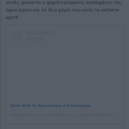
αυτές, φαίνεται ο φημολογούμενος αγαπημένος της,
αφού έχουν και τα ίδια χόμπι που είναι τα extreme
sport!
Δείτε αυτή τη δημοσίευση στο Instagram.
Η δημοσίευση κοινοποιήθηκε από το χρήστη Evridiki Valavani (@evridiki_valavani)