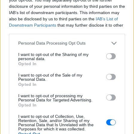
και μάθετε πρώτοι
τα πιο hot νέα
.
disclosure of your personal information by third parties on the
IAB’s list of downstream participants. This information may
Διαβάστε περισσότερα θέματα για
Μόδα
,
also be disclosed by us to third parties on the
IAB’s List of
Ομορφιά
,
Σχέσεις
και φυσικά
Celebrities
στο νέο
Downstream Participants
that may further disclose it to other
third parties.
Pink.gr
!
Personal Data Processing Opt Outs
Ακολουθήστε το E-Radio.gr και στο Instagram
I want to opt-out of the Sharing of my
ΔΙΑΦΗΜΙΣΗ
personal data.
Opted In
I want to opt-out of the Sale of my
Personal Data.
Opted In
I want to opt-out of processing my
Personal Data for Targeted Advertising.
Opted In
I want to opt-out of Collection, Use,
Retention, Sale, and/or Sharing of my
Personal Data that Is Unrelated with the
Purposes for which it was collected.
Opted Out