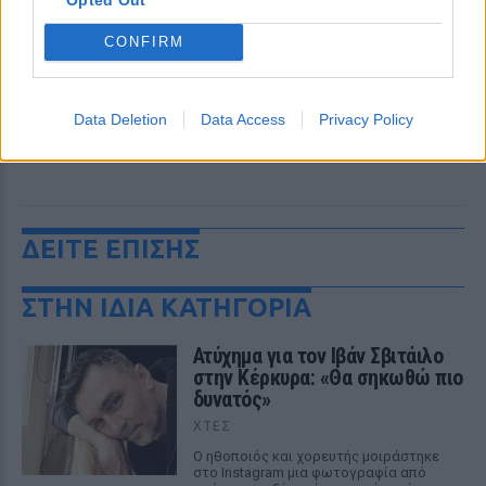
CONFIRM
Data Deletion
Data Access
Privacy Policy
ΔΕΙΤΕ ΕΠΙΣΗΣ
ΣΤΗΝ ΙΔΙΑ ΚΑΤΗΓΟΡΙΑ
Ατύχημα για τον Ιβάν Σβιτάιλο
στην Κέρκυρα: «Θα σηκωθώ πιο
δυνατός»
ΧΤΕΣ
Ο ηθοποιός και χορευτής μοιράστηκε
στο Instagram μια φωτογραφία από