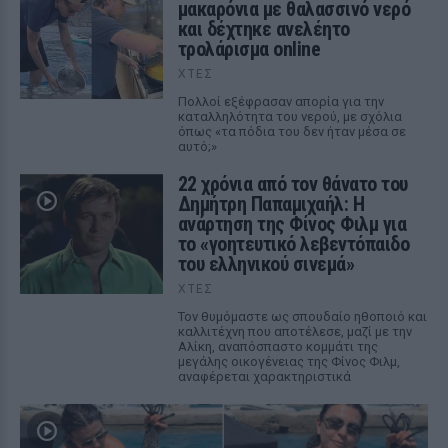
μακαρόνια με θαλασσινό νερό
και δέχτηκε ανελέητο
τρολάρισμα online
ΧΤΕΣ
Πολλοί εξέφρασαν απορία για την
καταλληλότητα του νερού, με σχόλια
όπως «τα πόδια του δεν ήταν μέσα σε
αυτό;»
22 χρόνια από τον θάνατο του
Δημήτρη Παπαμιχαήλ: Η
ανάρτηση της Φίνος Φιλμ για
το «γοητευτικό λεβεντόπαιδο
του ελληνικού σινεμά»
ΧΤΕΣ
Τον θυμόμαστε ως σπουδαίο ηθοποιό και
καλλιτέχνη που αποτέλεσε, μαζί με την
Αλίκη, αναπόσπαστο κομμάτι της
μεγάλης οικογένειας της Φίνος Φιλμ,
αναφέρεται χαρακτηριστικά