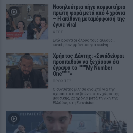
Νοσηλεύτρια πήγε κομμωτήριο
πρώτη φορά μετά από 4 χρόνια
– Η απίθανη μεταμόρφωσή της
έγινε viral
ΧΤΕΣ
Ενώ φρόντιζε όλους τους άλλους...
κανείς δεν φρόντισε για εκείνη
Χρήστος Δάντης: «Συνάδελφοι
προσπαθούν να ξεχάσουν ότι
έγραψα το """"My Number
One""""»
ΠΡΟΧΤΈΣ
Ο συνθέτης μίλησε ανοιχτά για την
αχαριστία που βιώνει στον χώρο της
μουσικής, 22 χρόνια μετά τη νίκη της
Ελλάδας στη Eurovision.