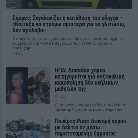
Σέρρες: Συγκλονίζει η κατάθεση του οδηγού –
«Κοίταξα να στρίψω αριστερά για να γλιτώσω,
δεν πρόλαβα»
Ο οδηγός του φορτηγού που ενεπλάκη στη σύγκρουση με το
ΙΧ μητέρας και γιου περιέγραψε πώς έγινε το μοιραίο
δυστύχημα.
ΧΤΕΣ
ΗΠΑ: Δασκάλα χορού
κατηγορείται για σeξουαλική
κακοποίηση δύο ανήλικων
μαθητών της
ΧΤΕΣ
Οι αστυνομικές Αρχές δεν αποκλείουν
την ύπαρξη περισσότερων θυμάτων
Πουέρτο Ρίκο: Διανομή νερού
με δελτίο εν μέσω
παρατεταμένης ξηρασίας