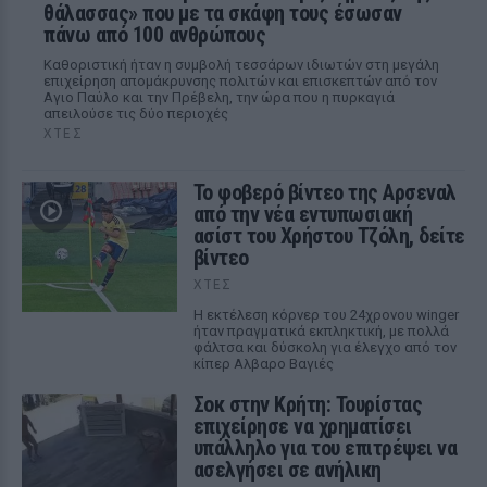
θάλασσας» που με τα σκάφη τους έσωσαν
πάνω από 100 ανθρώπους
Καθοριστική ήταν η συμβολή τεσσάρων ιδιωτών στη μεγάλη
επιχείρηση απομάκρυνσης πολιτών και επισκεπτών από τον
Αγιο Παύλο και την Πρέβελη, την ώρα που η πυρκαγιά
απειλούσε τις δύο περιοχές
ΧΤΕΣ
Το φοβερό βίντεο της Αρσεναλ
από την νέα εντυπωσιακή
ασίστ του Χρήστου Τζόλη, δείτε
βίντεο
ΧΤΕΣ
Η εκτέλεση κόρνερ του 24χρονου winger
ήταν πραγματικά εκπληκτική, με πολλά
φάλτσα και δύσκολη για έλεγχο από τον
κίπερ Αλβαρο Βαγιές
Σοκ στην Κρήτη: Τουρίστας
επιχείρησε να χρηματίσει
υπάλληλο για του επιτρέψει να
ασελγήσει σε ανήλικη