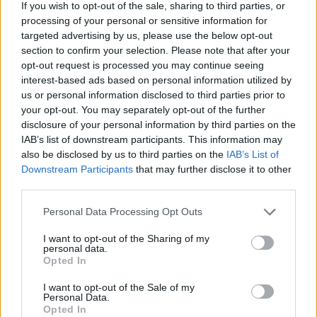
If you wish to opt-out of the sale, sharing to third parties, or
Μητέρα 43 ετών και ο 21χρονος γιος της
processing of your personal or sensitive information for
σκοτώθηκαν σε μετωπική σύγκρουση με
targeted advertising by us, please use the below opt-out
φορτηγό στην επαρχιακή οδό Αμφίπολης
– Δράμας, κοντά στην Παλαιοκώμη.
section to confirm your selection. Please note that after your
opt-out request is processed you may continue seeing
Καταδίωξη στο κέντρο της
interest-based ads based on personal information utilized by
Θεσσαλονίκης: Έσπασαν το
us or personal information disclosed to third parties prior to
τζάμι του οδηγού – «Μην κάνεις
your opt-out. You may separately opt-out of the further
μ@@@», του φώναζαν
disclosure of your personal information by third parties on the
ΧΤΕΣ
IAB’s list of downstream participants. This information may
Εξαιτίας των υψηλών ταχυτήτων το
also be disclosed by us to third parties on the
IAB’s List of
λευκό όχημα έχασε τον έλεγχο και
Downstream Participants
that may further disclose it to other
καρφώθηκε πάνω σε κολονάκια.
third parties.
Personal Data Processing Opt Outs
I want to opt-out of the Sharing of my
personal data.
Opted In
Αρχεία UFO: Αθόρυβα τριγωνικά σκάφη 152
I want to opt-out of the Sale of my
Personal Data.
μέτρων και μεταλλική σφαίρα με ανθρώπινο
Opted In
σώμα στα νέα αποχαρακτηρισμένα έγγραφα