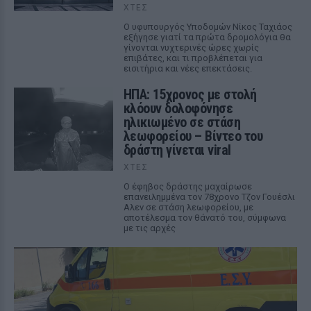
ΧΤΕΣ
Ο υφυπουργός Υποδομών Νίκος Ταχιάος
εξήγησε γιατί τα πρώτα δρομολόγια θα
γίνονται νυχτερινές ώρες χωρίς
επιβάτες, και τι προβλέπεται για
εισιτήρια και νέες επεκτάσεις.
ΗΠΑ: 15χρονος με στολή
κλόουν δολοφόνησε
ηλικιωμένο σε στάση
λεωφορείου – Βίντεο του
δράστη γίνεται viral
ΧΤΕΣ
Ο έφηβος δράστης μαχαίρωσε
επανειλημμένα τον 78χρονο Τζον Γουέσλι
Αλεν σε στάση λεωφορείου, με
αποτέλεσμα τον θάνατό του, σύμφωνα
με τις αρχές