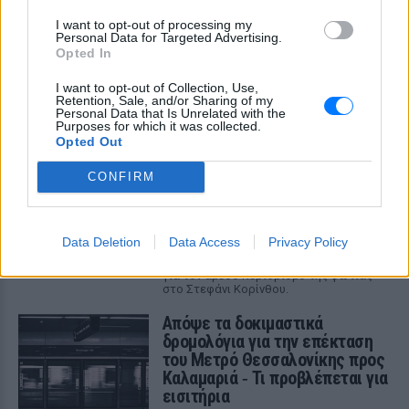
I want to opt-out of processing my
Η κυβέρνηση Τραμπ δημοσίευσε την 5η παρτίδα
Personal Data for Targeted Advertising.
αποχαρακτηρισμένων αρχείων με αναφορές στρατιωτικών
πιλότων, μαρτύρων και αναλύσεων του FBI για ανεξήγητα
Opted In
εναέρια φαινόμενα σε ΗΠΑ, Βραζιλία και Αφγανιστάν.
ΧΤΕΣ
I want to opt-out of Collection, Use,
Retention, Sale, and/or Sharing of my
Personal Data that Is Unrelated with the
Purposes for which it was collected.
Φωτιά στην Κόρινθο:
Opted Out
Συναγερμός στο Στεφάνι ‑
Εναέρια μέσα και μήνυμα
CONFIRM
εκκένωσης από το 112
ΧΤΕΣ
Ισχυρές επίγειες δυνάμεις της
Data Deletion
Data Access
Privacy Policy
Πυροσβεστικής ενισχυμένες με
αεροσκάφη και ελικόπτερα επιχειρούν
για τον άμεσο περιορισμό της φωτιάς
στο Στεφάνι Κορίνθου.
Απόψε τα δοκιμαστικά
δρομολόγια για την επέκταση
του Μετρό Θεσσαλονίκης προς
Καλαμαριά ‑ Τι προβλέπεται για
εισιτήρια