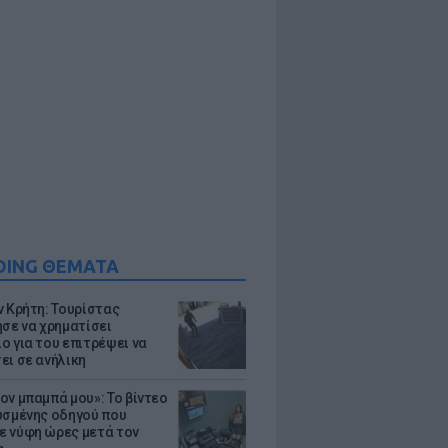
DING ΘΕΜΑΤΑ
ν Κρήτη: Τουρίστας
ησε να χρηματίσει
ο για του επιτρέψει να
ει σε ανήλικη
ον μπαμπά μου»: Το βίντεο
υσμένης οδηγού που
 νύφη ώρες μετά τον