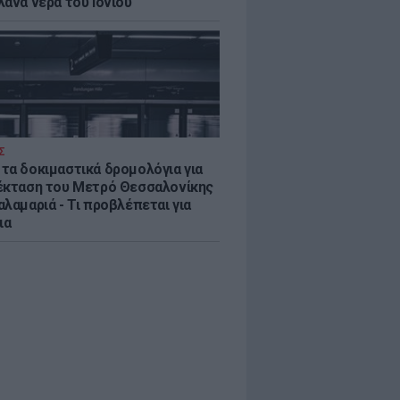
λανα νερά του Ιονίου
Σ
τα δοκιμαστικά δρομολόγια για
έκταση του Μετρό Θεσσαλονίκης
λαμαριά - Τι προβλέπεται για
ια