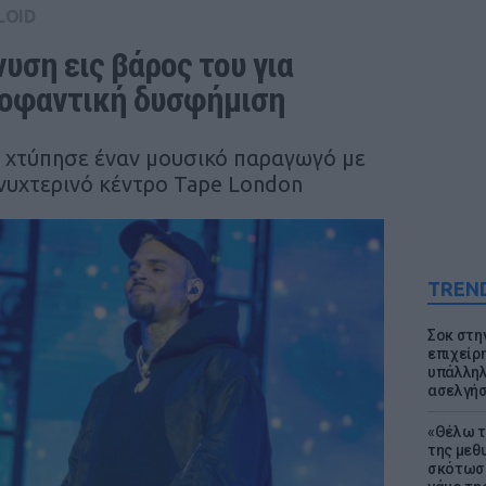
LOID
ση εις βάρος του για 
κoφαντική δυσφήμιση
α χτύπησε έναν μουσικό παραγωγό με
 νυχτερινό κέντρο Tape London
TREN
Σοκ στη
επιχείρ
υπάλληλ
ασελγήσ
«Θέλω τ
της μεθ
σκότωσε