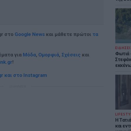
gr στο
Google News
και μάθετε πρώτοι
τα
ΕΙΔΗΣΕΙ
Φωτιά 
έματα για
Μόδα
,
Ομορφιά
,
Σχέσεις
και
Στεφάνι
ink.gr
!
εκκένω
r και στο Instagram
ΔΙΑΦΗΜΙΣΗ
LIFESTY
Η Τατι
και εν