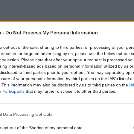
r -
Do Not Process My Personal Information
to opt-out of the sale, sharing to third parties, or processing of your per
formation for targeted advertising by us, please use the below opt-out s
r selection. Please note that after your opt-out request is processed y
edly beating up man with tequila bottle at
eing interest-based ads based on personal information utilized by us or
/t.co/SXIXhNDfuM
disclosed to third parties prior to your opt-out. You may separately opt-
losure of your personal information by third parties on the IAB’s list of
ZRm8
. This information may also be disclosed by us to third parties on the
IA
Participants
that may further disclose it to other third parties.
tober 28, 2023
ΕΙΔΗΣΕΙ
ον άνδρα στο νοσοκομείο με «τραυματισμούς
Θερμοπ
υνδέσμους στο πόδι».
εξοικον
l Data Processing Opt Outs
την πο
 πως μετά το περιστατικό ο Κρις Μπράουν
o opt-out of the Sharing of my personal data.
υσφήμιση» εναντίον του, διαδίδοντας