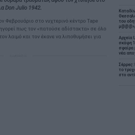
α Don Julio 1942.
Καταδίω
Θεσσαλο
ον Φεβρουάριο στο νυχτερινό κέντρο Tape
του οδη
μ@@@»,
τηγορεί πως τον «πατούσε αδίστακτα» σε όλο
ον λαιμό και τον έκανε να λιποθυμήσει για
Αρχεία 
σκάφη 1
σφαίρα 
νέα απο
ΔΙΑΦΗΜΙΣΗ
Σέρρες:
το τροχ
στο αντ