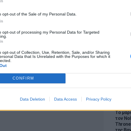
In
αι τους πελάτες του, ενώ τον αποκάλεσε
o opt-out of the Sale of my Personal Data.
ιμένου να επηρεάσει τις εργασιακές του
In
to opt-out of processing my Personal Data for Targeted
πιπλέον, ότι τα σωματικά του τραύματα
LIFESTY
ing.
Η Ελέν
In
ι φέρεται ότι «υπέφερε από σοβαρή και
χωρισμ
ρία και τραύμα». Ζητά λοιπόν, αποζημίωση
«Διαστ
o opt-out of Collection, Use, Retention, Sale, and/or Sharing
ersonal Data that Is Unrelated with the Purposes for which it
εκτοξε
.
lected.
Out
CONFIRM
ΔΙΑΦΗΜΙΣΗ
Data Deletion
Data Access
Privacy Policy
LIFESTY
Το μαρο
τον Nol
Thrones
της Βα