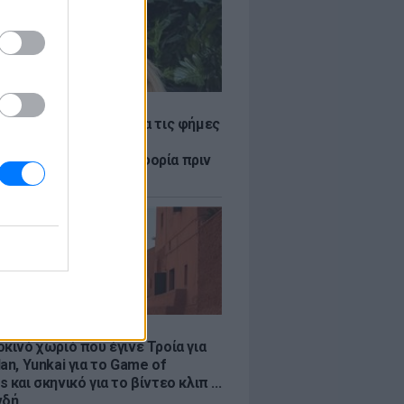
LE
η Βουλγαράκη ξεσπά για τις φήμες
ού με τον Ιωαννίδη:
αυρώστε καμία πληροφορία πριν
ύσετε τη βλακεία σας»
LE
κινό χωριό που έγινε Τροία για
an, Yunkai για το Game of
 και σκηνικό για το βίντεο κλιπ ...
νδή