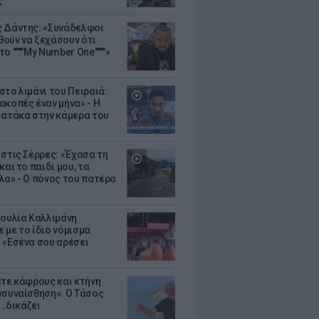
ς
 Δάντης: «Συνάδελφοι
ούν να ξεχάσουν ότι
ο """"My Number One""""»
στο λιμάνι του Πειραιά:
ακοπές έναν μήνα» - Η
 ατάκα στην κάμερα του
 στις Σέρρες: «Έχασα τη
και το παιδί μου, τα
λα» - Ο πόνος του πατέρα
Ιουλία Καλλιμάνη
 με το ίδιο νόμισμα
 «Εσένα σου αρέσει
ετε κάφρους και κτήνη
νσυναίσθηση»: Ο Τάσος
..δικάζει