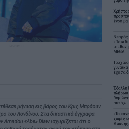
γάμο τη
Χρήστος
προσπαθ
έγραψα τ
Νεαρός 
«Πάω δι
ΔΙΑΦΗΜΙΣΗ
απίθανη
MEGA
Τροχαίο
γυναίκα 
έχασα ό
Έξαλλη 
πλήρωσε
θαμώνα:
αυτό;»
τέθεσε μήνυση εις βάρος του Κρις Μπράουν
τρο του Λονδίνου. Στα δικαστικά έγγραφα
«Τα κάν
χωρίς ε
ων Amadou «Abe» Diaw ισχυρίζεται ότι ο
Δούσης.
ε σοβαρά τραύματα», αφού τον χτύπησε στο