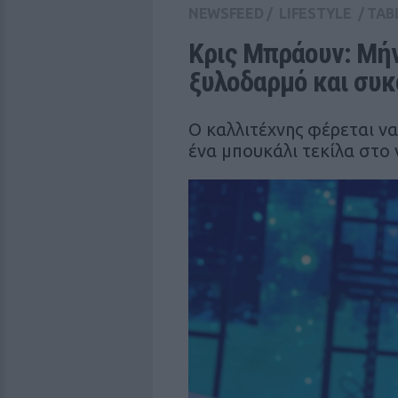
NEWSFEED
/
LIFESTYLE
/
TAB
Κρις Μπράουν: Μήνυ
ξυλoδαρμό και συ
Ο καλλιτέχνης φέρεται ν
ένα μπουκάλι τεκίλα στο