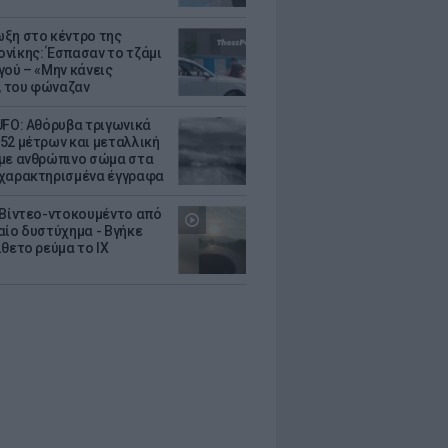
ξη στο κέντρο της
νίκης: Έσπασαν το τζάμι
γού – «Μην κάνεις
 του φώναζαν
UFO: Αθόρυβα τριγωνικά
52 μέτρων και μεταλλική
με ανθρώπινο σώμα στα
χαρακτηρισμένα έγγραφα
 Βίντεο-ντοκουμέντο από
αίο δυστύχημα - Βγήκε
ίθετο ρεύμα το ΙΧ