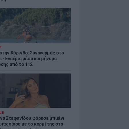
Σ
στην Κόρινθο: Συναγερμός στο
 - Εναέρια μέσα και μήνυμα
σης από το 112
LE
άνα Στεφανίδου φόρεσε μπικίνι
τυπωσίασε με το κορμί της στα