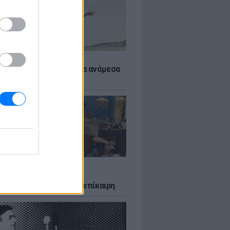
 αποφύγεις το σύγκαμα ανάμεσα
μηρούς
LTURE
δία που σατίρισε τον
υτισμό και παραμένει επίκαιρη