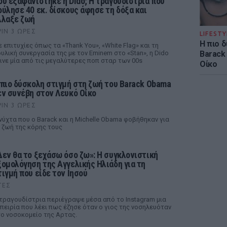
ού εξαφανίστηκε η Dido; Η τραγουδίστρια που
ούλησε 40 εκ. δίσκους άφησε τη δόξα και
λλαξε ζωή
ΡΙΝ 3 ΏΡΕΣ
LIFESTY
Η πιο 
 επιτυχίες όπως τα «Thank You», «White Flag» και τη
Barack
υλική συνεργασία της με τον Eminem στο «Stan», η Dido
ινε μία από τις μεγαλύτερες ποπ σταρ των 00s
Οίκο
 πιο δύσκολη στιγμή στη ζωή του Barack Obama
εν συνέβη στον Λευκό Οίκο
ΡΙΝ 3 ΏΡΕΣ
νύχτα που ο Barack και η Michelle Obama φοβήθηκαν για
 ζωή της κόρης τους
Δεν θα το ξεχάσω όσο ζω»: Η συγκλονιστική
ξομολόγηση της Αγγελικής Ηλιάδη για τη
τιγμή που είδε τον Ιησού
ΤΕΣ
τραγουδίστρια περιέγραψε μέσα από το Instagram μια
πειρία που λέει πως έζησε όταν ο γιος της νοσηλευόταν
ο νοσοκομείο της Αρτας.