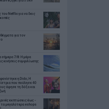
κων εξηγεί γιατί δεν
ς του Netflix για να δεις
ακοπές
θέγματα για τον
το
 σήμερα 7/8: Η μέρα
τις κινήσεις συμφιλίωσης
φανίστηκε η Dido; Η
ίστρια που πούλησε 40
κους άφησε τη δόξα και
ζωή
ρινές εκπτώσεις έως -
 τα μεγαλύτερα eshops
!