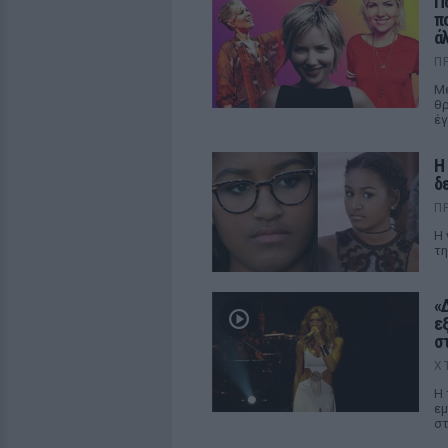
Π
π
ά
Π
Με
θρ
έγ
Η
δ
Π
Η 
τη
«
ε
σ
Χ
Η 
εμ
στ