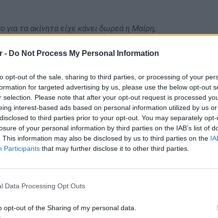
ο για τα ακίνητα είχε κάνει δωρεά η Μαίρη,
ε στα χέρια μας».
έλεγε η ηθοποιός ότι θα φτιάξει,
r -
Do Not Process My Personal Information
φέρον. Ότι δεν προτίθεται να κάνει ένα
to opt-out of the sale, sharing to third parties, or processing of your per
ίπε ότι θα κάνει κάτι σαν μουσείο, αλλά αυτό δε
formation for targeted advertising by us, please use the below opt-out s
με να δούμε ποιος είναι ο κληρονόμος που
r selection. Please note that after your opt-out request is processed y
εριουσία που της απέμεινε».
eing interest-based ads based on personal information utilized by us or
disclosed to third parties prior to your opt-out. You may separately opt-
losure of your personal information by third parties on the IAB’s list of
. This information may also be disclosed by us to third parties on the
IA
Participants
that may further disclose it to other third parties.
ΔΙΑΦΗΜΙΣΗ
ΕΥ ΖΗΝ
6 φρού
l Data Processing Opt Outs
εκτός 
o opt-out of the Sharing of my personal data.