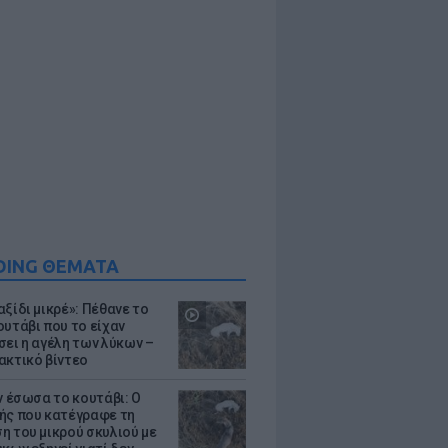
DING ΘΕΜΑΤΑ
ξίδι μικρέ»: Πέθανε το
ουτάβι που το είχαν
σει η αγέλη των λύκων –
ακτικό βίντεο
ν έσωσα το κουτάβι: Ο
ής που κατέγραφε τη
η του μικρού σκυλιού με