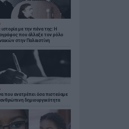
Α
ιστορία με την πένα της: Η
ογράφος που άλλαξε τον ρόλο
ναικών στην Παλαιστίνη
Α
να που ανατρέπει όσα πιστεύαμε
ν ανθρώπινη δημιουργικότητα