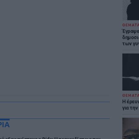
ΘΕΜΑΤ
Έγραψε 
δημοσι
των γυ
ΘΕΜΑΤ
Η έρευ
για τη
ΡΙΑ