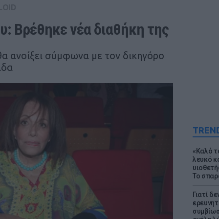
LOID
: Βρέθηκε νέα διαθήκη της
θα ανοίξει σύμφωνα με τον δικηγόρο
άδα
TREN
«Καλό τα
λευκό κ
υιοθετή
Το σπαρ
Γιατί δε
ερευνητ
συμβίωσ