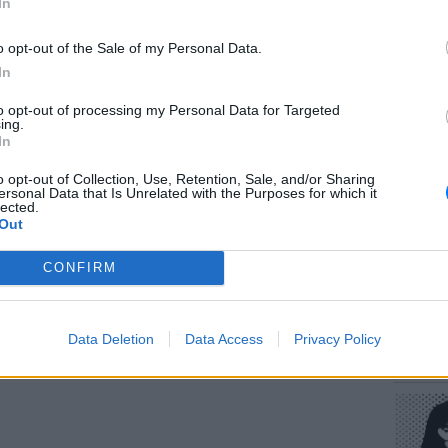
In
o opt-out of the Sale of my Personal Data.
In
to opt-out of processing my Personal Data for Targeted
ΕΥ ΖΗΝ
ing.
gr στο
Google News
και μάθετε πρώτοι
τα
Πώς να
In
στους 
o opt-out of Collection, Use, Retention, Sale, and/or Sharing
ersonal Data that Is Unrelated with the Purposes for which it
έματα για
Μόδα
,
Ομορφιά
,
Σχέσεις
και
lected.
Out
ink.gr
!
CONFIRM
r και στο Instagram
ΔΙΑΦΗΜΙΣΗ
POP CU
Data Deletion
Data Access
Privacy Policy
Η κωμω
νεοπλο