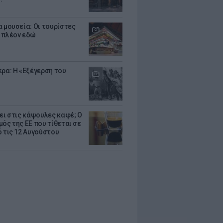
α μουσεία: Οι τουρίστες
 πλέον εδώ
ερα: Η «Εξέγερση του
ζει στις κάψουλες καφέ; Ο
μός της ΕΕ που τίθεται σε
ό τις 12 Αυγούστου