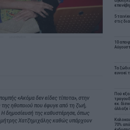
αγέλη λύ
επενέβη
5 ταινίε
στις δι
ΔΙΑΦΗΜΙΣΗ
10 αποφ
Αύγουσ
Τα ζώδια
ευνοεί 
Πού εξα
ομπής «Ακόμα δεν είδες τίποτα», στην
τραγουδ
εκ. δίσ
ς της ηθοποιού που έφυγε από τη ζωή,
άλλαξε 
. Η δημοσίευσή της καθυστέρησε, όπως
Καλοκαι
Δημήτρης Χατζημιχάλης καθώς υπάρχουν
70% από
ένδυσης