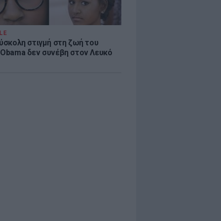
LE
δύσκολη στιγμή στη ζωή του
 Obama δεν συνέβη στον Λευκό