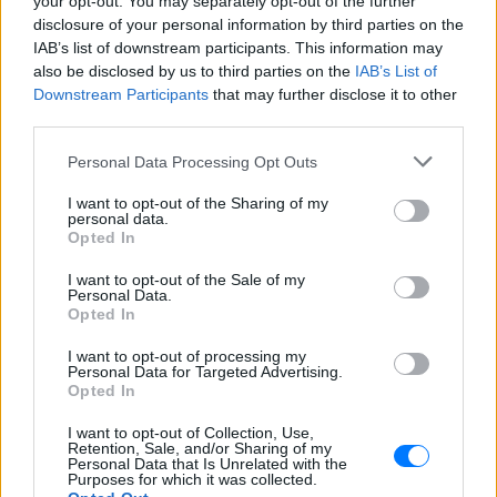
your opt-out. You may separately opt-out of the further
disclosure of your personal information by third parties on the
IAB’s list of downstream participants. This information may
also be disclosed by us to third parties on the
IAB’s List of
Downstream Participants
that may further disclose it to other
third parties.
Personal Data Processing Opt Outs
Ακολουθήστε το E-Radio.gr στο
Google News
και μάθετε πρώτοι
τα πιο hot νέα
.
I want to opt-out of the Sharing of my
personal data.
Opted In
Για ακόμη περισσότερα
νέα
, μπείτε στην
ροή
ειδήσεων
του E-Daily.gr
I want to opt-out of the Sale of my
Personal Data.
Opted In
Ακολουθήστε το E-Radio.gr και στο Instagram
I want to opt-out of processing my
Personal Data for Targeted Advertising.
ΔΙΑΦΗΜΙΣΗ
Opted In
I want to opt-out of Collection, Use,
Retention, Sale, and/or Sharing of my
Personal Data that Is Unrelated with the
Purposes for which it was collected.