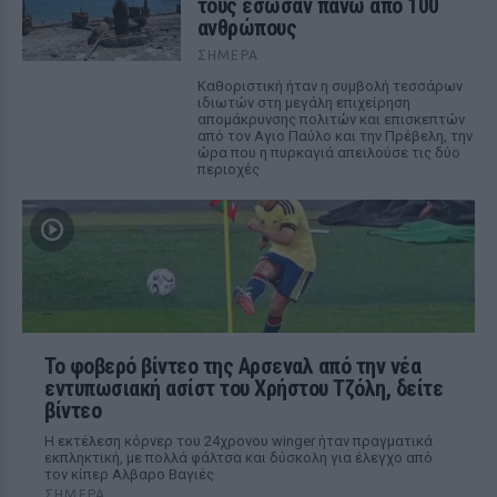
τους έσωσαν πάνω από 100
ανθρώπους
ΣΉΜΕΡΑ
Καθοριστική ήταν η συμβολή τεσσάρων
ιδιωτών στη μεγάλη επιχείρηση
απομάκρυνσης πολιτών και επισκεπτών
από τον Αγιο Παύλο και την Πρέβελη, την
ώρα που η πυρκαγιά απειλούσε τις δύο
περιοχές
Το φοβερό βίντεο της Αρσεναλ από την νέα
εντυπωσιακή ασίστ του Χρήστου Τζόλη, δείτε
βίντεο
Η εκτέλεση κόρνερ του 24χρονου winger ήταν πραγματικά
εκπληκτική, με πολλά φάλτσα και δύσκολη για έλεγχο από
τον κίπερ Αλβαρο Βαγιές
ΣΉΜΕΡΑ