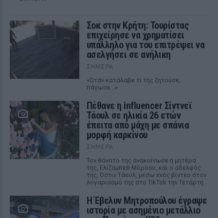
Σοκ στην Κρήτη: Τουρίστας
επιχείρησε να χρηματίσει
υπάλληλο για του επιτρέψει να
ασελγήσει σε ανήλικη
ΣΉΜΕΡΑ
«Όταν κατάλαβε τι της ζητούσε,
πάγωσε...»
Πέθανε η influencer Σίντνεϊ
Τάουλ σε ηλικία 26 ετών
έπειτα από μάχη με σπάνια
μορφή καρκίνου
ΣΉΜΕΡΑ
Τον θάνατο της ανακοίνωσε η μητέρα
της, Ελίζαμπεθ Μόροου, και ο αδελφός
της, Όστιν Τάουλ, μέσω ενός βίντεο στον
λογαριασμό της στο TikTok την Τετάρτη
Η Έβελυν Μητροπούλου έγραψε
ιστορία με ασημένιο μετάλλιο