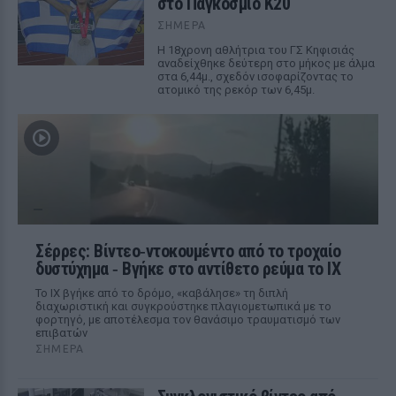
στο Παγκόσμιο Κ20
ΣΉΜΕΡΑ
Η 18χρονη αθλήτρια του ΓΣ Κηφισιάς
αναδείχθηκε δεύτερη στο μήκος με άλμα
στα 6,44μ., σχεδόν ισοφαρίζοντας το
ατομικό της ρεκόρ των 6,45μ.
Σέρρες: Βίντεο‑ντοκουμέντο από το τροχαίο
δυστύχημα ‑ Βγήκε στο αντίθετο ρεύμα το ΙΧ
Το ΙΧ βγήκε από το δρόμο, «καβάλησε» τη διπλή
διαχωριστική και συγκρούστηκε πλαγιομετωπικά με το
φορτηγό, με αποτέλεσμα τον θανάσιμο τραυματισμό των
επιβατών
ΣΉΜΕΡΑ