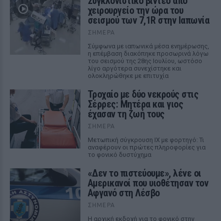
Συγκλονιστικό βίντεο από
χειρουργείο την ώρα του
σεισμού των 7,1R στην Ιαπωνία
ΣΉΜΕΡΑ
Σύμφωνα με ιαπωνικά μέσα ενημέρωσης,
η επέμβαση διακόπηκε προσωρινά λόγω
του σεισμού της 28ης Ιουλίου, ωστόσο
λίγο αργότερα συνεχίστηκε και
ολοκληρώθηκε με επιτυχία
Τροχαίο με δύο νεκρούς στις
Σέρρες: Μητέρα και γιος
έχασαν τη ζωή τους
ΣΉΜΕΡΑ
Μετωπική σύγκρουση ΙΧ με φορτηγό: Τι
αναφέρουν οι πρώτες πληροφορίες για
το φονικό δυστύχημα
«Δεν το πιστεύουμε», λένε οι
Αμερικανοί που υιοθέτησαν τον
Αφγανό στη Λέσβο
ΣΉΜΕΡΑ
Η αρχική εκδοχή για το φονικό στην