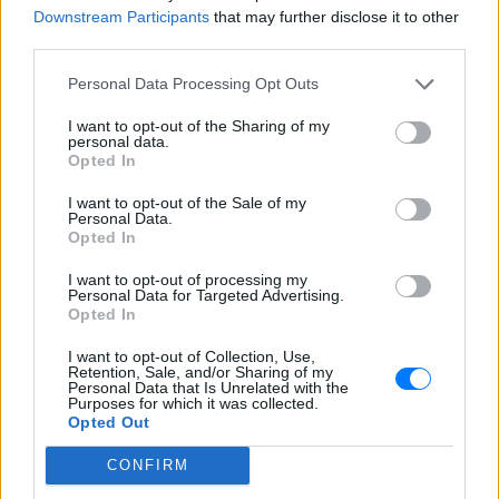
Downstream Participants
that may further disclose it to other
Ακολουθήστε το E-Radio.gr στο
Google News
third parties.
και μάθετε πρώτοι
τα πιο hot νέα
.
Personal Data Processing Opt Outs
Εσύ μπήκες στο E-Daily.gr; Τα νέα της ημέρας
I want to opt-out of the Sharing of my
personal data.
και ότι σου κάνει κλικ!
Opted In
Ακολουθήστε το E-Radio.gr και στο Instagram
I want to opt-out of the Sale of my
Personal Data.
Opted In
ΔΙΑΦΗΜΙΣΗ
I want to opt-out of processing my
Personal Data for Targeted Advertising.
Opted In
I want to opt-out of Collection, Use,
Retention, Sale, and/or Sharing of my
Personal Data that Is Unrelated with the
Purposes for which it was collected.
Opted Out
CONFIRM