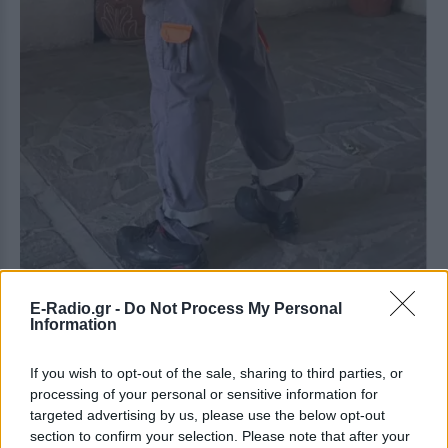
E-Radio.gr -
Do Not Process My Personal
Information
Στο λιμάνι τι σου λένε;
If you wish to opt-out of the sale, sharing to third parties, or
Με αντιμετωπίζουν με μοναδικό τρόπο. Μου λένε
processing of your personal or sensitive information for
«καλώς το μοντέλο». Η ζωή στο λιμάνι είναι μια
targeted advertising by us, please use the below opt-out
ρουτίνα. Έχω κυλιόμενο ωράριο – και πρωινός, και
section to confirm your selection. Please note that after your