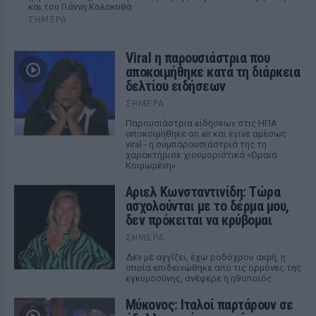
και του Γιάννη Κολοκυθά
ΣΉΜΕΡΑ
Viral η παρουσιάστρια που
αποκοιμήθηκε κατά τη διάρκεια
δελτίου ειδήσεων
ΣΉΜΕΡΑ
Παρουσιάστρια ειδήσεων στις ΗΠΑ
αποκοιμήθηκε on air και έγινε αμέσως
viral - η συμπαρουσιάστριά της τη
χαρακτήρισε χιουμοριστικά «Ωραία
Κοιμωμένη».
Αριελ Κωνσταντινίδη: Τώρα
ασχολούνται με το δέρμα μου,
δεν πρόκειται να κρύβομαι
ΣΉΜΕΡΑ
Δεν με αγγίζει, έχω ροδόχρου ακμή, η
οποία επιδεινώθηκε από τις ορμόνες της
εγκυμοσύνης, ανέφερε η ηθοποιός
Μύκονος: Ιταλοί παρτάρουν σε