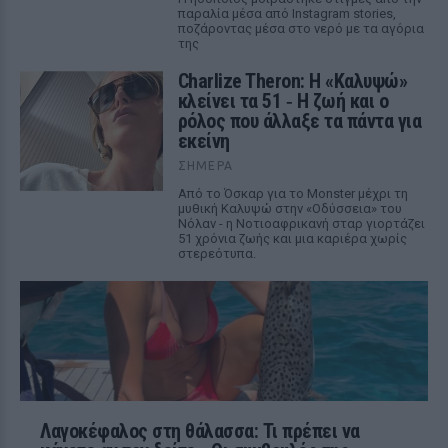
παραλία μέσα από Instagram stories,
ποζάροντας μέσα στο νερό με τα αγόρια
της
Charlize Theron: Η «Καλυψώ»
κλείνει τα 51 ‑ H ζωή και ο
ρόλος που άλλαξε τα πάντα για
εκείνη
ΣΉΜΕΡΑ
Από το Όσκαρ για το Monster μέχρι τη
μυθική Καλυψώ στην «Οδύσσεια» του
Νόλαν - η Νοτιοαφρικανή σταρ γιορτάζει
51 χρόνια ζωής και μια καριέρα χωρίς
στερεότυπα.
Λαγοκέφαλος στη θάλασσα: Τι πρέπει να