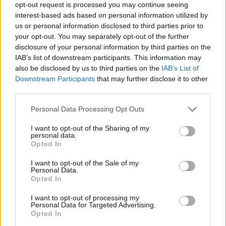
opt-out request is processed you may continue seeing
απογευματινός, και βραδινός. Προτιμώ να δουλεύω
interest-based ads based on personal information utilized by
στο λιμάνι και τα χρήματα που βγάζω να τα κερδίζω
us or personal information disclosed to third parties prior to
με την αξία μου: καθαρά, με κόπο και μόχθο, παρά να
your opt-out. You may separately opt-out of the further
πουλάω το σώμα μου και να βρίσκομαι σε
disclosure of your personal information by third parties on the
IAB’s list of downstream participants. This information may
καταστάσεις που αρχικά δεν επιθυμώ. Κατά
also be disclosed by us to third parties on the
IAB’s List of
δεύτερον, δε μου αρέσουν οι άνθρωποι που
Downstream Participants
that may further disclose it to other
εκμεταλλεύονται τους ανθρώπους.
third parties.
[ΠΗΓΗ]
Personal Data Processing Opt Outs
I want to opt-out of the Sharing of my
personal data.
ΔΙΑΦΗΜΙΣΗ
Opted In
I want to opt-out of the Sale of my
Personal Data.
Opted In
I want to opt-out of processing my
Personal Data for Targeted Advertising.
Opted In