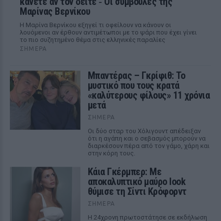
κάνετε αν τον δείτε ‑ Οι συμβουλές της
Μαρίνας Βερνίκου
Η Μαρίνα Βερνίκου εξηγεί τι οφείλουν να κάνουν οι
λουόμενοι αν έρθουν αντιμέτωποι με το ψάρι που έχει γίνει
το πιο συζητημένο θέμα στις ελληνικές παραλίες
ΣΉΜΕΡΑ
Μπαντέρας – Γκρίφιθ: Το
μυστικό που τους κρατά
«καλύτερους φίλους» 11 χρόνια
μετά
ΣΉΜΕΡΑ
Οι δύο σταρ του Χόλιγουντ απέδειξαν
ότι η αγάπη και ο σεβασμός μπορούν να
διαρκέσουν πέρα από τον γάμο, χάρη και
στην κόρη τους.
Κάια Γκέρμπερ: Με
αποκαλυπτικό μαύρο look
θύμισε τη Σίντι Κρόφορντ
ΣΉΜΕΡΑ
Η 24χρονη πρωτοστάτησε σε εκδήλωση