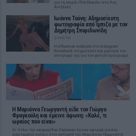
για τη σειρά «The Shards» στο Λος
Αντζελες
Ιωάννα Τούνη: Αδημοσίευτη
φωτογραφία από Ίμπιζα με τον
Δημήτρη Σπυριδωνίδη
ΣΉΜΕΡΑ
Η influencer ανέβασε στο Instagram
throwback στιγμιότυπο και ρώτησε τον
σύντροφό της για τον φετινό προορισμό
Η Μαριάννα Γεωργαντή είδε τον Γιώργο
Φραγκούλη και έμεινε άφωνη: «Καλέ, τι
ωραίος που είναι»
Οι τίτλοι της εφημερίδας Espresso έγιναν αφορμή για ένα
χαριτωμένο σχόλιο στην εκπομπή της Μαριάννας Γεωργαντή