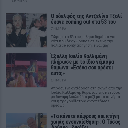
ΣΉΜΕΡΑ
Ο αδελφός της Αντζελίνα Τζολί
έκανε coming out στα 53 του
ΣΉΜΕΡΑ
Τώρα, στα 53 του, μίλησε δημόσια για
κάτι που δεν χωρούσε σε εκείνη την
παλιά celebrity αφήγηση: είναι gay
Έξαλλη Ιουλία Καλλιμάνη
πλήρωσε με το ίδιο νόμισμα
θαμώνα: «Εσένα σου αρέσει
αυτό;»
ΣΉΜΕΡΑ
Απρόσμενη αντίδραση στη σκηνή από την
Ιουλία Καλλιμάνη: θαμώνας της πετούσε
με δύναμη λουλούδια μαζί με τα πανέρια
και η τραγουδίστρια ανταπέδωσε
αμέσως.
«Τα κάνετε κάφρους και κτήνη
χωρίς ενσυναίσθηση»: Ο Τάσος
Δούσης...δικάζει