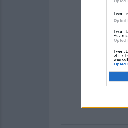
Opted 
I want t
Opted 
I want 
Advertis
Opted 
I want t
of my P
was col
Opted 