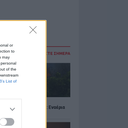
sonal or
ection to
ΔΙΑΒΑΣΤΕ ΣΗΜΕΡΑ
ou may
 personal
out of the
 downstream
B’s List of
Σ
στην Κρήνη Φαρσάλων: Εναέρια
αι SMS από το 112