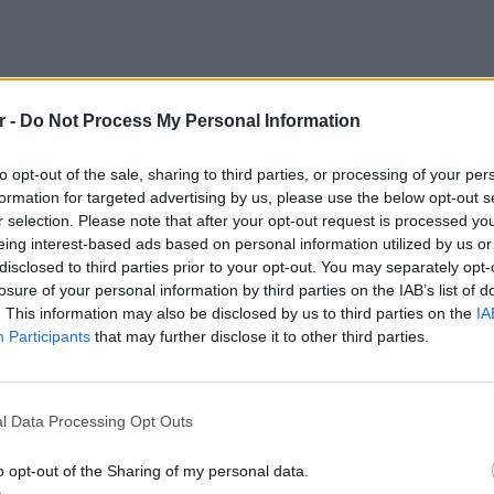
η χρήση των μετρητών, το νομοσχέδιο κατά
r -
Do Not Process My Personal Information
το «οπλοστάσιο» της εφορίας με νέου τύπου
ουν κάμερες μαζί τους όταν «ερευνούν» τα
to opt-out of the sale, sharing to third parties, or processing of your per
formation for targeted advertising by us, please use the below opt-out s
 «mydata» των φορολογουμένων, ενώ θα
r selection. Please note that after your opt-out request is processed y
αι οι έμμεσες τεχνικές ελέγχου για να
eing interest-based ads based on personal information utilized by us or
ζει… άμεσα, το πραγματικό εισόδημα, σε
disclosed to third parties prior to your opt-out. You may separately opt-
losure of your personal information by third parties on the IAB’s list of
. This information may also be disclosed by us to third parties on the
IA
αι και αυξημένες υποχρεώσεις σε όσους
Participants
that may further disclose it to other third parties.
nB. Το νομοσχέδιο για τη φοροδιαφυγή
 αρκετά «ψιλά γράμματα».
ΕΙΔΗΣΕΙ
Φωτιά 
l Data Processing Opt Outs
μέσα κ
o opt-out of the Sharing of my personal data.
ΔΙΑΦΗΜΙΣΗ