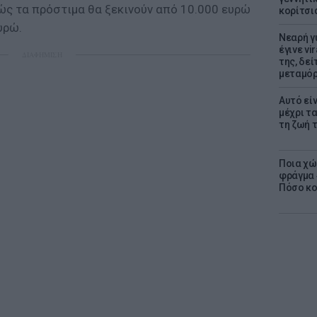
ώς τα πρόστιμα θα ξεκινούν από 10.000 ευρώ
κορίτσι
υρώ.
Νεαρή γ
έγινε vi
ΔΙΑΦΗΜΙΣΗ
της, δε
μεταμό
Αυτό εί
μέχρι τ
τη ζωή 
Ποια χώ
φράγμα 4
Πόσο κοσ