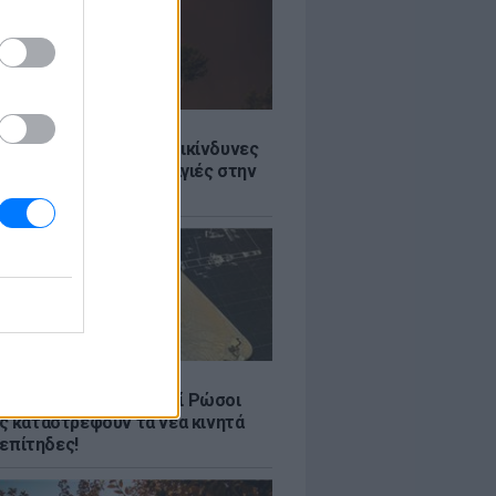
Σ
Ποιες είναι οι 6 πιο επικίνδυνες
δες για δασικές πυρκαγιές στην
Σ
17 στα σκουπίδια: Γιατί Ρώσοι
ς καταστρέφουν τα νέα κινητά
. επίτηδες!