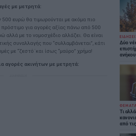
αγές με μετρητά:
ν 500 ευρώ θα τιμωρούνται με ακόμα πιο
ο πρόστιμο για αγορές αξίας πάνω από 500
ρώ αλλά με το νομοσχέδιο αλλάζει. Θα είναι
ΕΙΔΗΣΕΙ
Δύο νέ
τικής συναλλαγής που “συλλαμβάνεται”, κάτι
επιστή
μές με “ζεστό¨και ίσως “μαύρο” χρήμα!
ανήκου
ια αγορές ακινήτων με μετρητά:
ΔΙΑΦΗΜΙΣΗ
ΘΕΜΑΤ
Τι αλλά
κανονισ
από τι