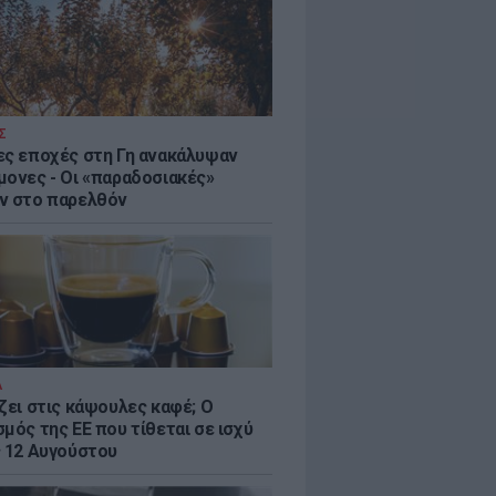
Σ
ες εποχές στη Γη ανακάλυψαν
μονες - Oι «παραδοσιακές»
ν στο παρελθόν
Α
ζει στις κάψουλες καφέ; Ο
μός της ΕΕ που τίθεται σε ισχύ
ς 12 Αυγούστου