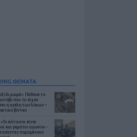
DING ΘΕΜΑΤΑ
ξίδι μικρέ»: Πέθανε το
ουτάβι που το είχαν
σει η αγέλη των λύκων –
ακτικό βίντεο
«Οι κάτοικοι είναι
οι και γεμάτοι αγωνία» -
ετανάστες παραμένουν