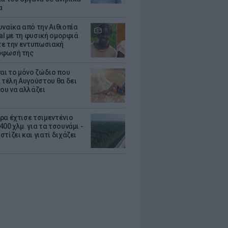
α
υναίκα από την Αιθιοπία
ral με τη φυσική ομορφιά
ίτε την εντυπωσιακή
ρφωσή της
ναι το μόνο ζώδιο που
α τέλη Αυγούστου θα δει
του να αλλάζει
ρα έχτισε τσιμεντένιο
00 χλμ. για τα τσουνάμι -
τίζει και γιατί διχάζει