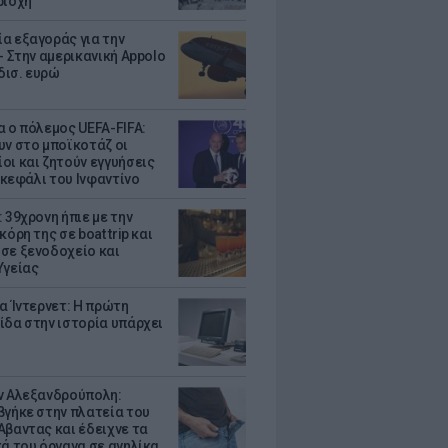
ριοχή
α εξαγοράς για την
- Στην αμερικανική Appolo
 δισ. ευρώ
α ο πόλεμος UEFA-FIFA:
υν στο μποϊκοτάζ οι
οι και ζητούν εγγυήσεις
. κεφάλι του Ινφαντίνο
 39χρονη ήπιε με την
κόρη της σε boat trip και
σε ξενοδοχείο και
Υγείας
ια Ίντερνετ: Η πρώτη
ίδα στην ιστορία υπάρχει
ν Αλεξανδρούπολη:
βγήκε στην πλατεία του
Αβαντας και έδειχνε τα
κά του όργανα σε ανηλίκα