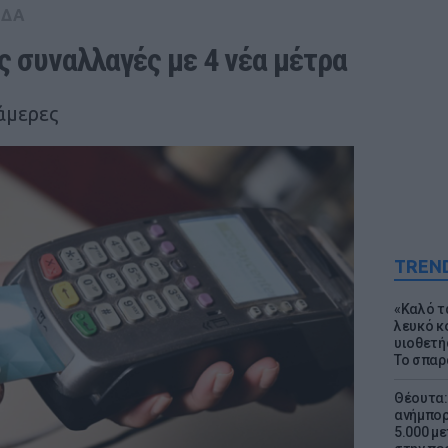
ΑΔΑ
ς συναλλαγές με 4 νέα μέτρα
άμερες
TREN
«Καλό τα
λευκό κ
υιοθετή
Το σπαρ
Θέουτα: 
ανήμπορ
5.000 μ