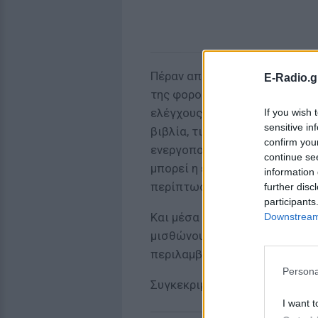
Πέραν από τον περιορισμό στ
E-Radio.g
της φοροδιαφυγής μεγαλώνει 
ελέγχους. Οι εφοριακοί θα έχ
If you wish 
sensitive in
βιβλία, τις ταμειακές και το
confirm you
ενεργοποιούνται ευκολότερα κ
continue se
μπορεί η εφορία να προσδιορί
information 
περίπτωση φοροδιαφυγής.
further disc
participants
Και μέσα σε όλα αυτά, έρχοντ
Downstream 
μισθώνουν ακίνητα μέσω AirB
περιλαμβάνει πολλά μέτρα με
Persona
Συγκεκριμένα:
I want t