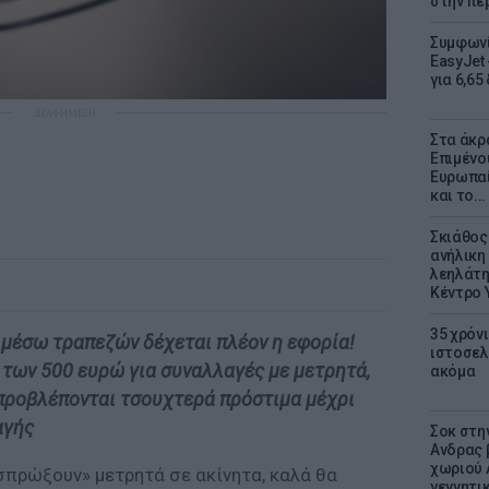
στην πε
Συμφωνί
EasyJet 
για 6,65
ΔΙΑΦΗΜΙΣΗ
Στα άκρ
Επιμένο
Ευρωπαί
και το..
Σκιάθος:
ανήλικη 
λεηλάτη
Κέντρο 
35 χρόν
 μέσω τραπεζών δέχεται πλέον η εφορία!
ιστοσελ
ο των 500 ευρώ για συναλλαγές με μετρητά,
ακόμα
 προβλέπονται τσουχτερά πρόστιμα μέχρι
αγής
Σοκ στη
Ανδρας 
χωριού 
σπρώξουν» μετρητά σε ακίνητα, καλά θα
γεννητι