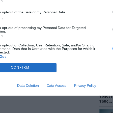
In
o opt-out of the Sale of my Personal Data.
In
to opt-out of processing my Personal Data for Targeted
ΕΙΔΗΣΕΙ
ing.
Meteo: 
In
εβδομά
Ελλάδα
o opt-out of Collection, Use, Retention, Sale, and/or Sharing
ersonal Data that Is Unrelated with the Purposes for which it
lected.
Out
CONFIRM
Data Deletion
Data Access
Privacy Policy
ΕΙΔΗΣΕΙ
iPhone 
χρήστε
τους ..