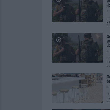
με
«b
Σ
Βί
στ
συ
Ο
με
«b
Σ
Βί
στ
συ
Π
b
Σ
Ο 
πρ
κα