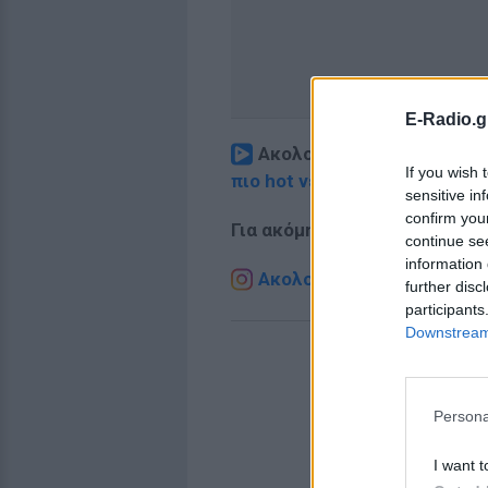
E-Radio.g
Ακολουθήστε το E-Radio.
If you wish 
πιο hot νέα
.
sensitive in
confirm you
Για ακόμη περισσότερα
νέα
,
continue se
information 
Ακολουθήστε το E-Radio.g
further disc
participants
Downstream 
Persona
I want t