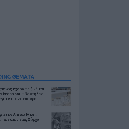
DING ΘΕΜΑΤΑ
χρονος έχασε τη ζωή του
α beach bar – Βούτηξε ο
 για να τον ανασύρει
ια τον Λιονέλ Μέσι:
ο πατέρας του, Χόρχε