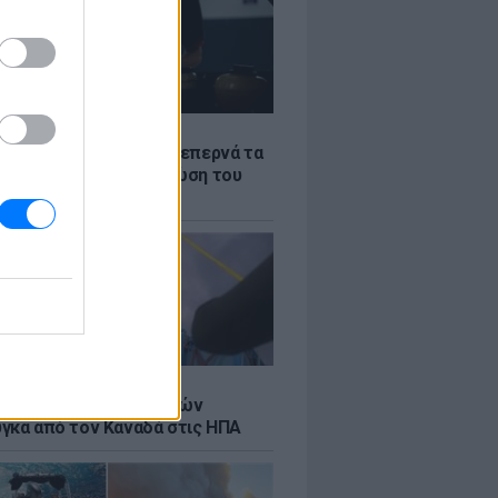
Σ
α «φωτιά»: Η βενζίνη ξεπερνά τα
 το λίτρο παρά την πτώση του
πετρελαίου διεθνώς
Σ
κή μεταφορά 30 φαλαινών
γκα από τον Καναδά στις ΗΠΑ