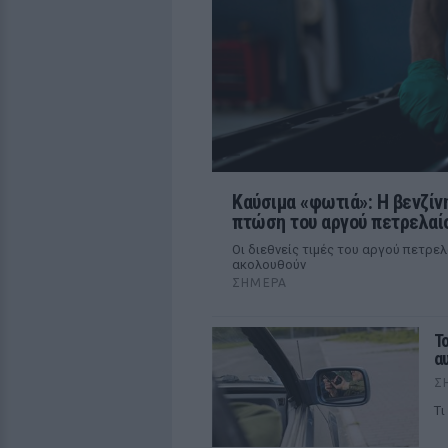
Καύσιμα «φωτιά»: Η βενζίν
πτώση του αργού πετρελαί
Οι διεθνείς τιμές του αργού πετρε
ακολουθούν
ΣΉΜΕΡΑ
Τ
α
Σ
Tι