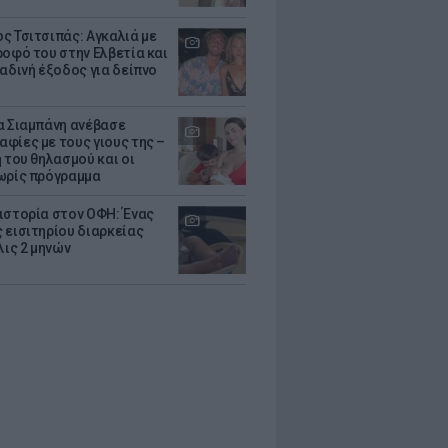
ς Τσιτσιπάς: Αγκαλιά με
ροφό του στην Ελβετία και
ραδινή έξοδος για δείπνο
α Σιαμπάνη ανέβασε
φίες με τους γιους της –
 του θηλασμού και οι
ωρίς πρόγραμμα
ιστορία στον ΟΦΗ: Ένας
 εισιτηρίου διαρκείας
λις 2 μηνών