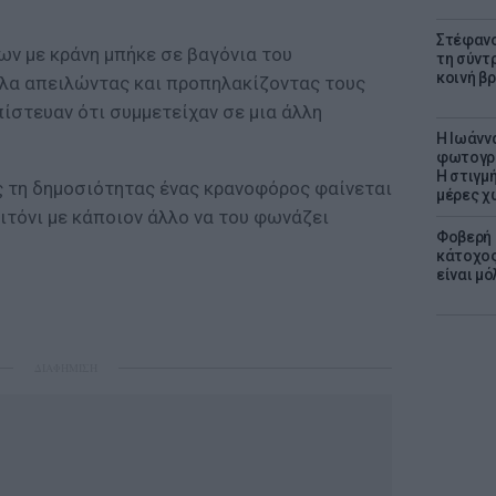
Στέφανο
ων με κράνη μπήκε σε βαγόνια του
τη σύντ
κοινή β
ξύλα απειλώντας και προπηλακίζοντας τους
ίστευαν ότι συμμετείχαν σε μια άλλη
H Ιωάνν
φωτογρα
Η στιγμή
ς τη δημοσιότητας ένας κρανοφόρος φαίνεται
μέρες χ
ιτόνι με κάποιον άλλο να του φωνάζει
Φοβερή 
κάτοχος
είναι μό
ΔΙΑΦΗΜΙΣΗ