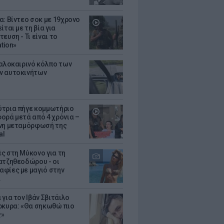
α: Βίντεο σοκ με 19χρονο
ίται με τη βία για
ευση - Τι είναι το
ation»
καλοκαιρινό κόλπο των
ν αυτοκινήτων
τρια πήγε κομμωτήριο
ορά μετά από 4 χρόνια –
νη μεταμόρφωσή της
al
ς στη Μύκονο για τη
ατζηθεοδώρου - οι
φίες με μαγιό στην
α
για τον Ιβάν Σβιτάιλο
ρκυρα: «Θα σηκωθώ πιο
ς»