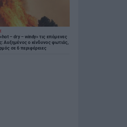
Σ
«hot – dry – windy» τις επόμενες
ς: Αυξημένος ο κίνδυνος φωτιάς,
ρμός σε 6 περιφέρειες