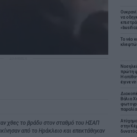
Ουκρανί
να οδηγε
επιστράτ
«busific
Το νέο 
κλεφτώ
ΔΙΑΦΗΜΙΣΗ
Νοσηλεύ
πρώτη φ
Η απίθα
έγινε vir
Διακοπέ
Βάλια Χ
φωτογρα
παραλί
Ατύχημα 
αν χθες το βράδυ στον σταθμό του ΗΣΑΠ
στην Κέ
εκίνησαν από το Ηράκλειο και επεκτάθηκαν
δυνατό