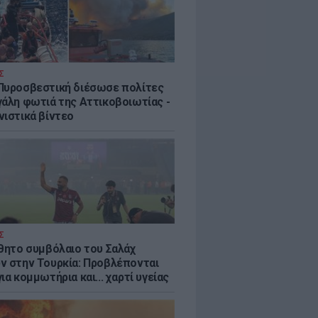
Σ
Πυροσβεστική διέσωσε πολίτες
γάλη φωτιά της Αττικοβοιωτίας -
νιστικά βίντεο
Σ
ύθητο συμβόλαιο του Σαλάχ
ν στην Τουρκία: Προβλέπονται
ια κομμωτήρια και... χαρτί υγείας