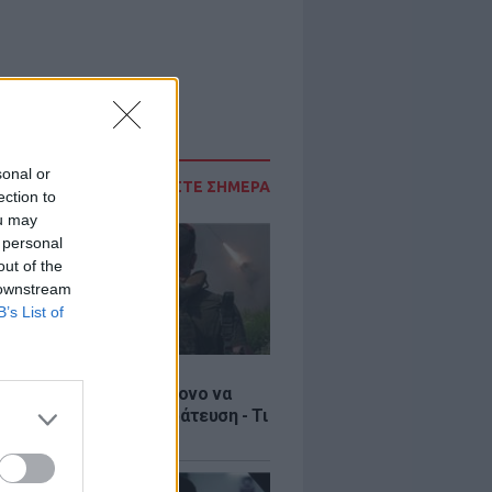
sonal or
ΔΙΑΒΑΣΤΕ ΣΗΜΕΡΑ
ection to
ou may
 personal
out of the
 downstream
B’s List of
Σ
ία: Βίντεο σοκ με 19χρονο να
αι με τη βία για επιστράτευση - Τι
ο «busification»