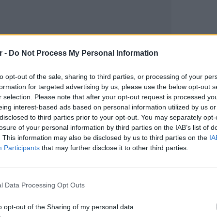
r -
Do Not Process My Personal Information
gr στο
Google News
και μάθετε πρώτοι
τα
to opt-out of the sale, sharing to third parties, or processing of your per
formation for targeted advertising by us, please use the below opt-out s
r selection. Please note that after your opt-out request is processed y
 μπείτε στην
ροή ειδήσεων
του E-Daily.gr
eing interest-based ads based on personal information utilized by us or
disclosed to third parties prior to your opt-out. You may separately opt-
r και στο Instagram
losure of your personal information by third parties on the IAB’s list of
. This information may also be disclosed by us to third parties on the
IA
ΔΙΑΦΗΜΙΣΗ
Participants
that may further disclose it to other third parties.
ΕΙΔΗΣΕΙ
Ουκραν
οδηγείτ
l Data Processing Opt Outs
είναι τ
o opt-out of the Sharing of my personal data.