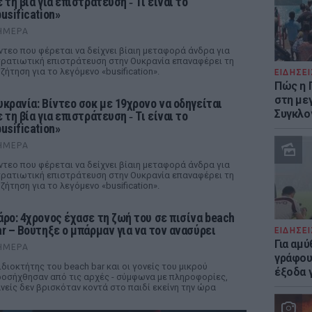
 τη βία για επιστράτευση ‑ Τι είναι το
usification»
ΉΜΕΡΑ
ντεο που φέρεται να δείχνει βίαιη μεταφορά άνδρα για
ρατιωτική επιστράτευση στην Ουκρανία επαναφέρει τη
ζήτηση για το λεγόμενο «busification».
ΕΙΔΗΣΕΙ
Πώς η 
στη με
υκρανία: Βίντεο σοκ με 19χρονο να οδηγείται
Συγκλο
 τη βία για επιστράτευση ‑ Τι είναι το
usification»
ΉΜΕΡΑ
ντεο που φέρεται να δείχνει βίαιη μεταφορά άνδρα για
ρατιωτική επιστράτευση στην Ουκρανία επαναφέρει τη
ζήτηση για το λεγόμενο «busification».
άρο: 4χρονος έχασε τη ζωή του σε πισίνα beach
ar – Βούτηξε ο μπάρμαν για να τον ανασύρει
ΕΙΔΗΣΕΙ
Για αμ
ΉΜΕΡΑ
γράφου
ιδιοκτήτης του beach bar και οι γονείς του μικρού
έξοδα γ
οσήχθησαν από τις αρχές - σύμφωνα με πληροφορίες,
νείς δεν βρισκόταν κοντά στο παιδί εκείνη την ώρα