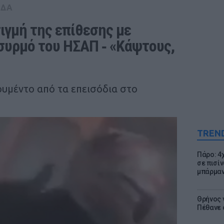
ΑΔΑ
γμή της επίθεσης με 
συρμό του ΗΣΑΠ ‑ «Κάψτους, 
ουμέντο από τα επεισόδια στο
TREN
Πάρο: 4
σε πισίν
μπάρμαν
Θρήνος γ
Πέθανε 