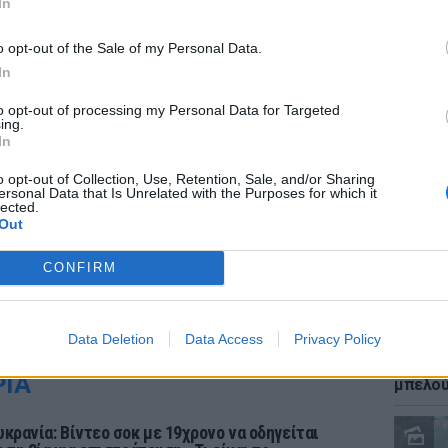
In
o opt-out of the Sale of my Personal Data.
In
to opt-out of processing my Personal Data for Targeted
ΕΙΔΗΣΕΙ
ing.
Καύσιμ
In
2 ευρώ
αργού 
o opt-out of Collection, Use, Retention, Sale, and/or Sharing
ersonal Data that Is Unrelated with the Purposes for which it
lected.
Out
CONFIRM
Data Deletion
Data Access
Privacy Policy
ΕΙΔΗΣΕΙ
Ιστορι
ΡΙΑ
μπελού
υκρανία: Βίντεο σοκ με 19χρονο να οδηγείται