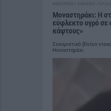
NEWSFEED
/
ΕΙΔΗΣΕΙΣ
/
ΕΛΛ
Μοναστηράκι: Η στι
εύφλεκτο υγρό σε 
κάψτους»
Σοκαριστικό βίντεο ντοκ
Μοναστηράκι