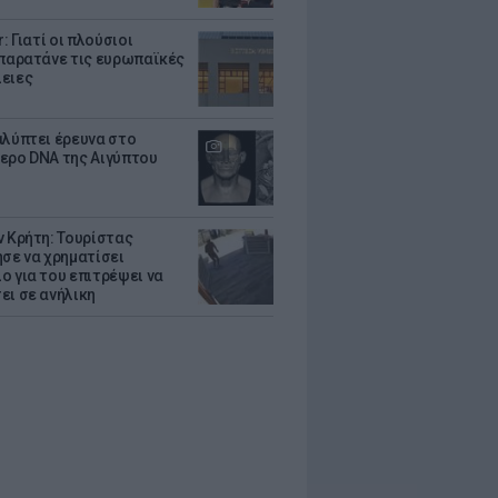
r: Γιατί οι πλούσιοι
 παρατάνε τις ευρωπαϊκές
ειες
αλύπτει έρευνα στο
ερο DNA της Αιγύπτου
ν Κρήτη: Τουρίστας
ησε να χρηματίσει
ο για του επιτρέψει να
ει σε ανήλικη