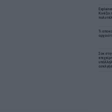
Explaine
Κινέζοι
πολυτέλ
Τι αποκ
αρχαιότ
Σοκ στη
επιχείρ
υπάλληλ
ασελγήσ