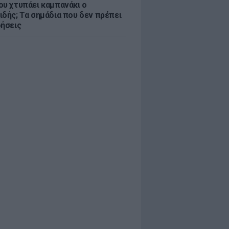
ου χτυπάει καμπανάκι ο
ιδής; Τα σημάδια που δεν πρέπει
οήσεις