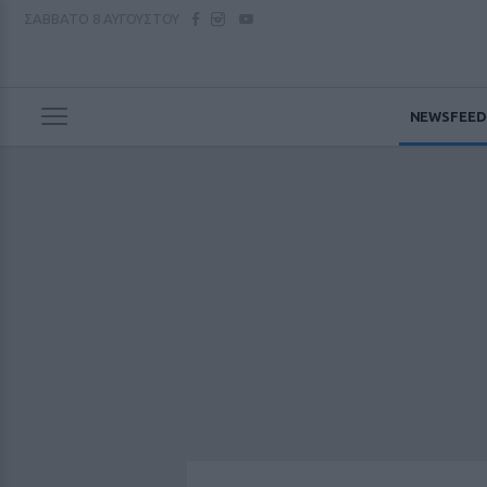
ΣΑΒΒΑΤΟ
8 ΑΥΓΟΥΣΤΟΥ
NEWSFEED