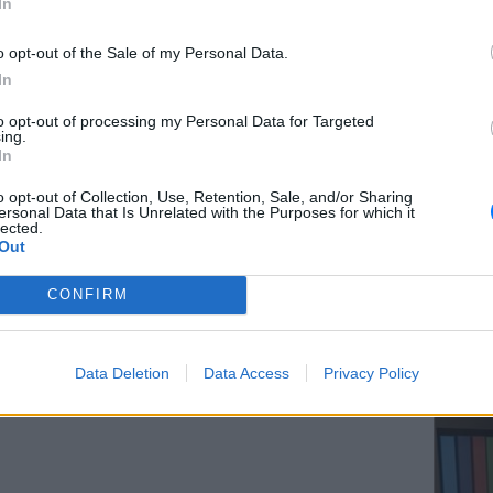
In
o opt-out of the Sale of my Personal Data.
In
ΕΥ ΖΗΝ
to opt-out of processing my Personal Data for Targeted
Ελληνικ
ing.
scramb
In
ιο φυτό με πανέμορφα λουλούδια που
o opt-out of Collection, Use, Retention, Sale, and/or Sharing
μα κόκκινο, ροζ, μωβ, μπλε και λευκό.
ersonal Data that Is Unrelated with the Purposes for which it
lected.
Out
CONFIRM
ΔΙΑΦΗΜΙΣΗ
ΚΕΡΔΙΣ
Καλοκα
Data Deletion
Data Access
Privacy Policy
τα μεγ