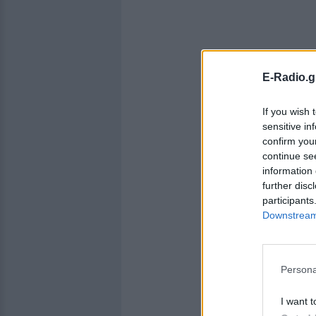
E-Radio.g
If you wish 
sensitive in
confirm you
continue se
information 
further disc
participants
Downstream 
Persona
I want t