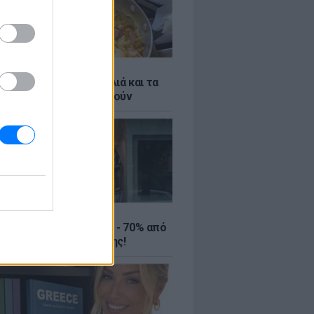
ό γιαούρτι: Μία κουταλιά και τα
led eggs θα απογειωθούν
ΤΕ
ιρινές εκπτώσεις έως - 70% από
αλύτερα eshops ένδυσης!