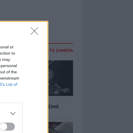
sonal or
ΔΙΑΒΑΣΤΕ ΣΗΜΕΡΑ
ection to
ou may
 personal
out of the
 downstream
B’s List of
LTURE
it wonders που έγιναν ξανά
οι από… ατύχημα