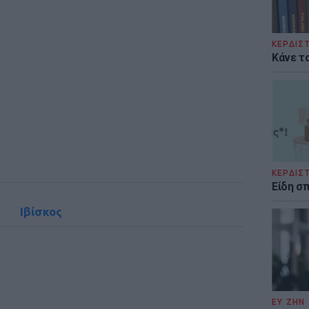
ΚΕΡΔΙΣ
Κάνε τα
ΚΕΡΔΙΣ
Είδη σ
Ιβίσκος
ΕΥ ΖΗΝ