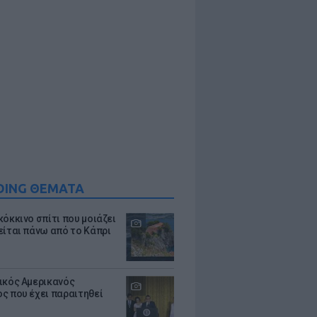
DING ΘΕΜΑΤΑ
κόκκινο σπίτι που μοιάζει
είται πάνω από το Κάπρι
ικός Αμερικανός
ς που έχει παραιτηθεί