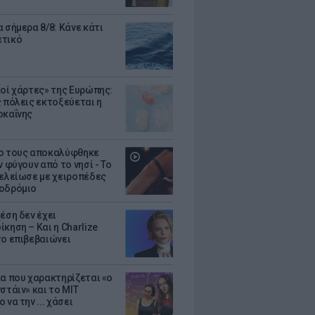
 σήμερα 8/8: Κάνε κάτι
ετικό
κοί χάρτες» της Ευρώπης:
ς πόλεις εκτοξεύεται η
οκαΐνης
ο τους αποκαλύφθηκε
ν φύγουν από το νησί - Το
τελείωσε με χειροπέδες
οδρόμιο
έση δεν έχει
κηση – Και η Charlize
το επιβεβαιώνει
κα που χαρακτηρίζεται «ο
στάιν» και το MIT
 να την ... χάσει