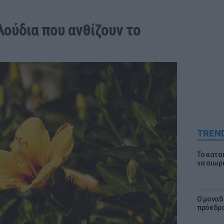
ούδια που ανθίζουν το 
TREN
Το κατα
να αιωρ
Ο μοναδ
πρόεδρο