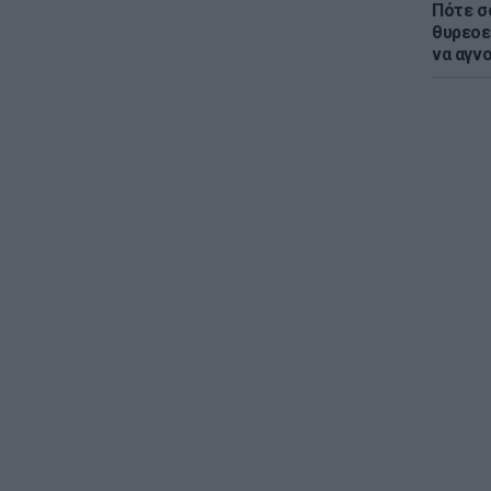
Πότε σ
θυρεοε
να αγν