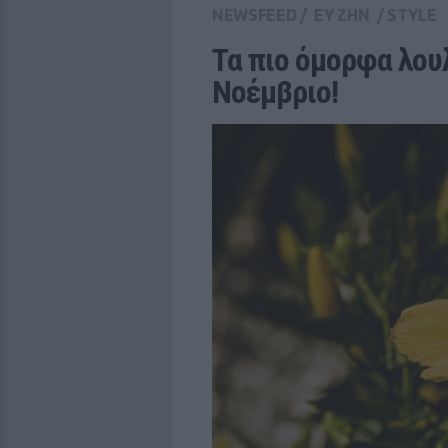
NEWSFEED
/
ΕΥ ΖΗΝ
/
STYLE
Τα πιο όμορφα λουλ
Νοέμβριο!