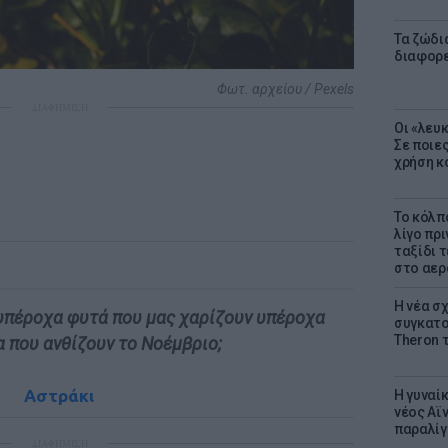
Τα ζώδια
διαφορ
Φωτ. αρχείου / Pexels
ΔΙΑΦΗΜΙΣΗ
Οι «λευ
Σε ποιε
χρήση κ
Το κόλπ
λίγο πρι
ταξίδι 
στο αερ
Η νέα σχ
 υπέροχα φυτά που μας χαρίζουν υπέροχα
συγκατοί
Theron 
α που ανθίζουν το Νοέμβριο;
Αστράκι
Η γυναί
νέος Αϊν
παραλίγο
ΔΙΑΦΗΜΙΣΗ