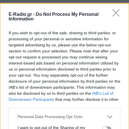
ΣΤΗΝ ΙΔΙΑ ΚΑΤΗΓΟΡΙΑ
E-Radio.gr -
Do Not Process My Personal
Information
Βάλια Χατζηθεοδώρου: Μπικίνι
και βραδινές έξοδοι στη
If you wish to opt-out of the sale, sharing to third parties, or
Μύκονο – Οι φωτογραφίες της
processing of your personal or sensitive information for
ΣΉΜΕΡΑ
targeted advertising by us, please use the below opt-out
section to confirm your selection. Please note that after your
Η παρουσιάστρια μοιράστηκε στο
Instagram σειρά στιγμιότυπων από τις
opt-out request is processed you may continue seeing
καλοκαιρινές της διακοπές στο «νησί
interest-based ads based on personal information utilized by
των ανέμων».
us or personal information disclosed to third parties prior to
Η Γαρυφαλλιά Καληφώνη στην
your opt-out. You may separately opt-out of the further
Πάρο με μαύρο μπικίνι ‑ δείτε
disclosure of your personal information by third parties on the
τις πόζες της
IAB’s list of downstream participants. This information may
also be disclosed by us to third parties on the
IAB’s List of
ΣΉΜΕΡΑ
Downstream Participants
that may further disclose it to other
Το μοντέλο μοιράστηκε φωτογραφίες
third parties.
από τις καλοκαιρινές της διακοπές στο
νησί των Κυκλάδων
Personal Data Processing Opt Outs
Ιωάννα Τούνη: «Έβγαλα όλο το
βράδυ στο νοσοκομείο με ορούς
I want to opt-out of the Sharing of my