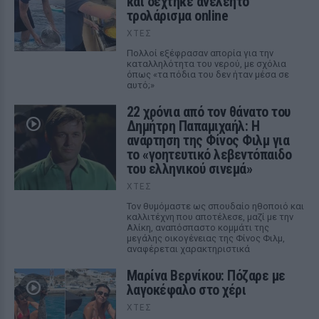
και δέχτηκε ανελέητο
τρολάρισμα online
ΧΤΕΣ
Πολλοί εξέφρασαν απορία για την
καταλληλότητα του νερού, με σχόλια
όπως «τα πόδια του δεν ήταν μέσα σε
αυτό;»
22 χρόνια από τον θάνατο του
Δημήτρη Παπαμιχαήλ: Η
ανάρτηση της Φίνος Φιλμ για
το «γοητευτικό λεβεντόπαιδο
του ελληνικού σινεμά»
ΧΤΕΣ
Τον θυμόμαστε ως σπουδαίο ηθοποιό και
καλλιτέχνη που αποτέλεσε, μαζί με την
Αλίκη, αναπόσπαστο κομμάτι της
μεγάλης οικογένειας της Φίνος Φιλμ,
αναφέρεται χαρακτηριστικά
Μαρίνα Βερνίκου: Πόζαρε με
λαγοκέφαλο στο χέρι
ΧΤΕΣ