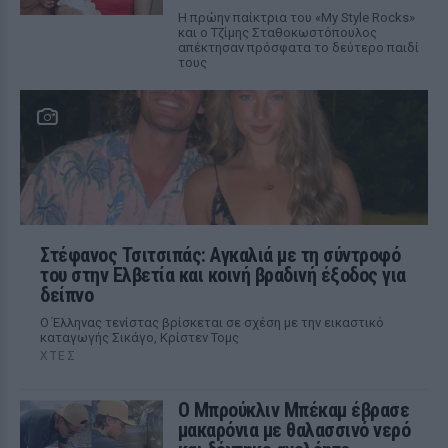
Η πρώην παίκτρια του «My Style Rocks»
και ο Τζίμης Σταθοκωστόπουλος
απέκτησαν πρόσφατα το δεύτερο παιδί
τους
Στέφανος Τσιτσιπάς: Αγκαλιά με τη σύντροφό
του στην Ελβετία και κοινή βραδινή έξοδος για
δείπνο
Ο Έλληνας τενίστας βρίσκεται σε σχέση με την εικαστικό
καταγωγής Σικάγο, Κρίστεν Τομς
ΧΤΕΣ
Ο Μπρούκλιν Μπέκαμ έβρασε
μακαρόνια με θαλασσινό νερό