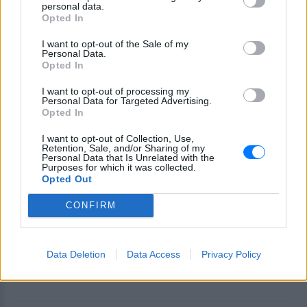
personal data.
και αντιβιώσεις»
Opted In
ΣΉΜΕΡΑ
I want to opt-out of the Sale of my
Η επιχειρηματίας έπαθε τροφική
Personal Data.
δηλητηρίαση και μοιράστηκε με τους
Opted In
followers της στο Instagram τις δύσκολες
ώρες που πέρασε.
I want to opt-out of processing my
Personal Data for Targeted Advertising.
Opted In
I want to opt-out of Collection, Use,
Retention, Sale, and/or Sharing of my
Personal Data that Is Unrelated with the
Purposes for which it was collected.
Opted Out
CONFIRM
Ατύχημα για τον Ιβάν Σβιτάιλο στην Κέρκυρα:
«Θα σηκωθώ πιο δυνατός»
Ο ηθοποιός και χορευτής μοιράστηκε στο Instagram μια
Data Deletion
Data Access
Privacy Policy
φωτογραφία από πρόσφατη εξέτασή του, με ένα μήνυμα
θάρρους
ΧΤΕΣ