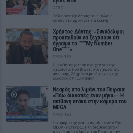
έγινε viral
ΧΤΕΣ
Ενώ φρόντιζε όλους τους άλλους...
κανείς δεν φρόντισε για εκείνη
Χρήστος Δάντης: «Συνάδελφοι
προσπαθούν να ξεχάσουν ότι
έγραψα το """"My Number
One""""»
ΠΡΟΧΤΈΣ
Ο συνθέτης μίλησε ανοιχτά για την
αχαριστία που βιώνει στον χώρο της
μουσικής, 22 χρόνια μετά τη νίκη της
Ελλάδας στη Eurovision.
Νεαρός στο λιμάνι του Πειραιά:
«Πάω διακοπές έναν μήνα» ‑ Η
απίθανη ατάκα στην κάμερα του
MEGA
ΠΡΟΧΤΈΣ
Η κάμερα της εκπομπής «Κοινωνία Ώρα
MEGA» κατέγραψε τη διασκεδαστική
στιγμή από το λιμάνι του Πειραιά, την