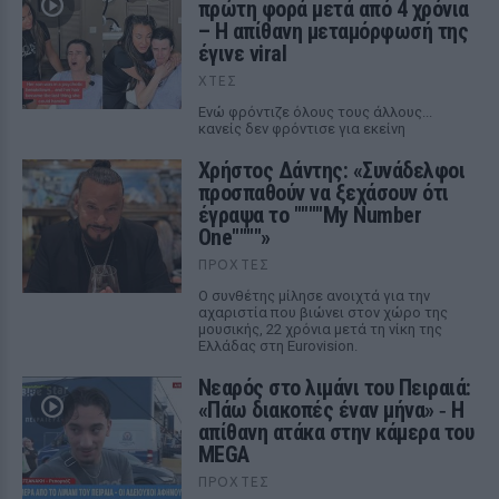
πρώτη φορά μετά από 4 χρόνια
– Η απίθανη μεταμόρφωσή της
έγινε viral
ΧΤΕΣ
Ενώ φρόντιζε όλους τους άλλους...
κανείς δεν φρόντισε για εκείνη
Χρήστος Δάντης: «Συνάδελφοι
προσπαθούν να ξεχάσουν ότι
έγραψα το """"My Number
One""""»
ΠΡΟΧΤΈΣ
Ο συνθέτης μίλησε ανοιχτά για την
αχαριστία που βιώνει στον χώρο της
μουσικής, 22 χρόνια μετά τη νίκη της
Ελλάδας στη Eurovision.
Νεαρός στο λιμάνι του Πειραιά:
«Πάω διακοπές έναν μήνα» ‑ Η
απίθανη ατάκα στην κάμερα του
MEGA
ΠΡΟΧΤΈΣ