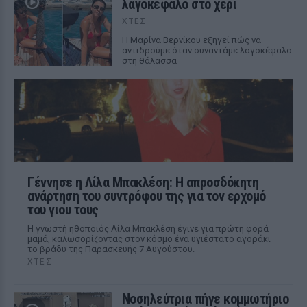
λαγοκέφαλο στο χέρι
ΧΤΕΣ
Η Μαρίνα Βερνίκου εξηγεί πώς να
αντιδρούμε όταν συναντάμε λαγοκέφαλο
στη θάλασσα
Γέννησε η Λίλα Μπακλέση: Η απροσδόκητη
ανάρτηση του συντρόφου της για τον ερχομό
του γιου τους
Η γνωστή ηθοποιός Λίλα Μπακλέση έγινε για πρώτη φορά
μαμά, καλωσορίζοντας στον κόσμο ένα υγιέστατο αγοράκι
το βράδυ της Παρασκευής 7 Αυγούστου.
ΧΤΕΣ
Νοσηλεύτρια πήγε κομμωτήριο