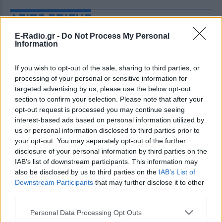
ΔΕΙΤΕ ΕΠΙΣΗΣ
E-Radio.gr -
Do Not Process My Personal
ΣΤΗΝ ΙΔΙΑ ΚΑΤΗΓΟΡΙΑ
Information
Βάλια Χατζηθεοδώρου: Μπικίνι
If you wish to opt-out of the sale, sharing to third parties, or
και βραδινές έξοδοι στη
processing of your personal or sensitive information for
Μύκονο – Οι φωτογραφίες της
targeted advertising by us, please use the below opt-out
section to confirm your selection. Please note that after your
ΣΉΜΕΡΑ
opt-out request is processed you may continue seeing
Η παρουσιάστρια μοιράστηκε στο
interest-based ads based on personal information utilized by
Instagram σειρά στιγμιότυπων από τις
καλοκαιρινές της διακοπές στο «νησί
us or personal information disclosed to third parties prior to
των ανέμων».
your opt-out. You may separately opt-out of the further
disclosure of your personal information by third parties on the
Η Γαρυφαλλιά Καληφώνη στην
IAB’s list of downstream participants. This information may
Πάρο με μαύρο μπικίνι ‑ δείτε
τις πόζες της
also be disclosed by us to third parties on the
IAB’s List of
Downstream Participants
that may further disclose it to other
ΣΉΜΕΡΑ
third parties.
Το μοντέλο μοιράστηκε φωτογραφίες
από τις καλοκαιρινές της διακοπές στο
Personal Data Processing Opt Outs
νησί των Κυκλάδων