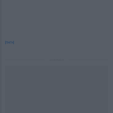
[ΠΗΓΗ]
ΔΙΑΦΗΜΙΣΗ