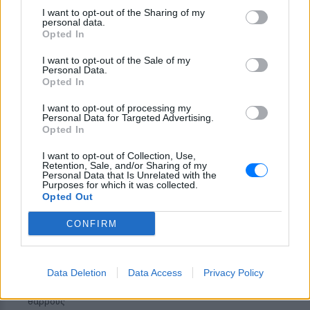
I want to opt-out of the Sharing of my
Ιωάννα Τούνη: «Έβγαλα όλο το
personal data.
βράδυ στο νοσοκομείο με ορούς
Opted In
και αντιβιώσεις»
I want to opt-out of the Sale of my
ΣΉΜΕΡΑ
Personal Data.
Η επιχειρηματίας έπαθε τροφική
Opted In
δηλητηρίαση και μοιράστηκε με τους
followers της στο Instagram τις δύσκολες
I want to opt-out of processing my
ώρες που πέρασε.
Personal Data for Targeted Advertising.
Opted In
I want to opt-out of Collection, Use,
Retention, Sale, and/or Sharing of my
Personal Data that Is Unrelated with the
Purposes for which it was collected.
Opted Out
CONFIRM
Ατύχημα για τον Ιβάν Σβιτάιλο στην Κέρκυρα:
«Θα σηκωθώ πιο δυνατός»
Data Deletion
Data Access
Privacy Policy
Ο ηθοποιός και χορευτής μοιράστηκε στο Instagram μια
φωτογραφία από πρόσφατη εξέτασή του, με ένα μήνυμα
θάρρους