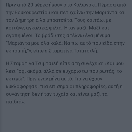
Πριν από 20 μέρες ήμουν στο Κολωνάκι. Πέρασα από
την Βουκουρεστίου και πετυχαίνω την Μαριάντα και
τον Δημήτρη α λα μπρατσέτα. Τους κοιτάω, με
κοιτάνε, αγκαλιές, φιλιά. Ήταν μαζί. Μαζί και
αγαπημένοι. Το βράδυ της στέλνω ένα μήνυμα
“Μαριάντα μου όλα καλά; Να πω αυτό που είδα στην
εκπομπή;”», είπε η Σταματίνα Τσιμτσιλή.
Η Σταματίνα Τσιμτσιλή είπε στη συνέχεια: «Και μου
λέει “όχι ακόμα, αλλά σε ευχαριστώ που ρωτάς, το
εκτιμώ”. Πριν έναν μήνα αυτό. Για να έχουν
κυκλοφορήσει πια επίσημα οι πληροφορίες, αυτή η
συνάντηση δεν ήταν τυχαία και είναι μαζί τα
παιδιά».