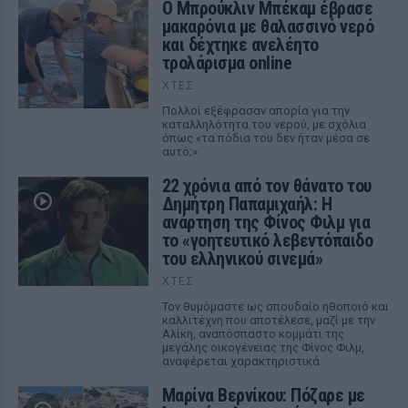
Ο Μπρούκλιν Μπέκαμ έβρασε
μακαρόνια με θαλασσινό νερό
και δέχτηκε ανελέητο
τρολάρισμα online
ΧΤΕΣ
Πολλοί εξέφρασαν απορία για την
καταλληλότητα του νερού, με σχόλια
όπως «τα πόδια του δεν ήταν μέσα σε
αυτό;»
22 χρόνια από τον θάνατο του
Δημήτρη Παπαμιχαήλ: Η
ανάρτηση της Φίνος Φιλμ για
το «γοητευτικό λεβεντόπαιδο
του ελληνικού σινεμά»
ΧΤΕΣ
Τον θυμόμαστε ως σπουδαίο ηθοποιό και
καλλιτέχνη που αποτέλεσε, μαζί με την
Αλίκη, αναπόσπαστο κομμάτι της
μεγάλης οικογένειας της Φίνος Φιλμ,
αναφέρεται χαρακτηριστικά
Μαρίνα Βερνίκου: Πόζαρε με