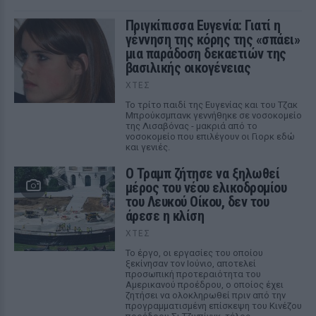
Πριγκίπισσα Ευγενία: Γιατί η
γέννηση της κόρης της «σπάει»
μια παράδοση δεκαετιών της
βασιλικής οικογένειας
ΧΤΕΣ
Το τρίτο παιδί της Ευγενίας και του Τζακ
Μπρούκσμπανκ γεννήθηκε σε νοσοκομείο
της Λισαβόνας - μακριά από το
νοσοκομείο που επιλέγουν οι Γιορκ εδώ
και γενιές.
Ο Τραμπ ζήτησε να ξηλωθεί
μέρος του νέου ελικοδρομίου
του Λευκού Οίκου, δεν του
άρεσε η κλίση
ΧΤΕΣ
Το έργο, οι εργασίες του οποίου
ξεκίνησαν τον Ιούνιο, αποτελεί
προσωπική προτεραιότητα του
Αμερικανού προέδρου, ο οποίος έχει
ζητήσει να ολοκληρωθεί πριν από την
προγραμματισμένη επίσκεψη του Κινέζου