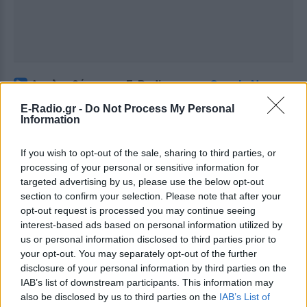
Ακολουθήστε το E-Radio.gr στο
Google News
και μάθετε πρώτοι
τα πιο hot νέα
.
E-Radio.gr -
Do Not Process My Personal
Information
Για ακόμη περισσότερα
νέα
, μπείτε στην
ροή
ειδήσεων
του E-Daily.gr
If you wish to opt-out of the sale, sharing to third parties, or
processing of your personal or sensitive information for
Ακολουθήστε το E-Radio.gr και στο Instagram
targeted advertising by us, please use the below opt-out
section to confirm your selection. Please note that after your
ΔΙΑΦΗΜΙΣΗ
opt-out request is processed you may continue seeing
interest-based ads based on personal information utilized by
us or personal information disclosed to third parties prior to
your opt-out. You may separately opt-out of the further
disclosure of your personal information by third parties on the
IAB’s list of downstream participants. This information may
also be disclosed by us to third parties on the
IAB’s List of