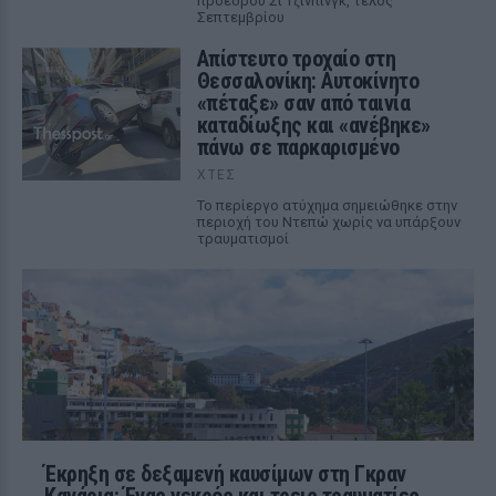
προέδρου Σι Τζινπίνγκ, τέλος
Σεπτεμβρίου
Απίστευτο τροχαίο στη
Θεσσαλονίκη: Αυτοκίνητο
«πέταξε» σαν από ταινία
καταδίωξης και «ανέβηκε»
πάνω σε παρκαρισμένο
ΧΤΕΣ
Το περίεργο ατύχημα σημειώθηκε στην
περιοχή του Ντεπώ χωρίς να υπάρξουν
τραυματισμοί
Έκρηξη σε δεξαμενή καυσίμων στη Γκραν