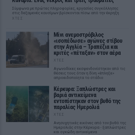
Κανάρια: Ένας νεκρός και τρεις τραυματίες
Σύμφωνα με πρώτες πληροφορίες, εργασίες συγκόλλησης
στις δεξαμενές καυσίμων βρίσκονται πίσω από την έκρηξη
ΧΤΕΣ
Μίνι ανεμοστρόβιλος
«ισοπέδωσε» αγώνες στίβου
στην Αγγλία – Τραπέζια και
κριτές «πέταξαν» στον αέρα
ΧΤΕΣ
Αγωνοδίκες εκσφενδονίστηκαν από τις
θέσεις τους όταν η δίνη «έπληξε»
απροειδοποίητα το στάδιο
Κέρκυρα: Ξαπλώστρες και
βαριά αντικείμενα
εντοπίστηκαν στον βυθό της
παραλίας Ημερολιά
ΧΤΕΣ
Ανησυχητικές εικόνες από τον βυθό της
Ημερολιάς στην Κέρκυρα - ξαπλώστρες
και ογκώδη αντικείμενα