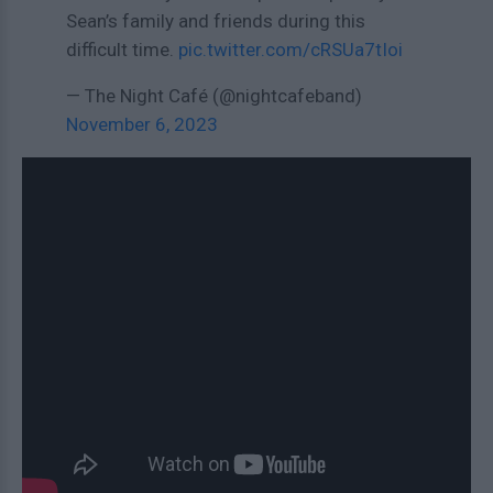
Sean’s family and friends during this
difficult time.
pic.twitter.com/cRSUa7tIoi
— The Night Café (@nightcafeband)
November 6, 2023