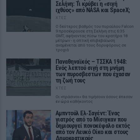
Σελήνη: Τι κρύβει η «σιγή
ιχθύος» από NASA και SpaceX;
ΧΤΕΣ
Ο δεύτερος βαθμός του πυραύλου Falcon
9 προσέκρουσε στη Σελήνη στις 6:35
GMT, αφήνοντας πίσω του κρατήρα 18
μέτρων - η οπτική επιβεβαίωση
αναμένεται από τους δορυφόρους σε
τροχιά
Παναθηναϊκός – ΤΣΣΚΑ 1948:
Ενός λεπτού σιγή στη μνήμη
των πυροσβεστών που έχασαν
τη ζωή τους
ΧΤΕΣ
Οι «πράσινοι« θα τιμήσουν όσους έπεσαν
εν ώρα καθήκοντος
Αμπντούλ Ελ‑Σαγέντ: Ένας
γιατρός από το Μίσιγκαν που
δημιουργεί πονοκέφαλο εκτός
από τον Λευκό Οίκο και στους
Δημοκρατικούς