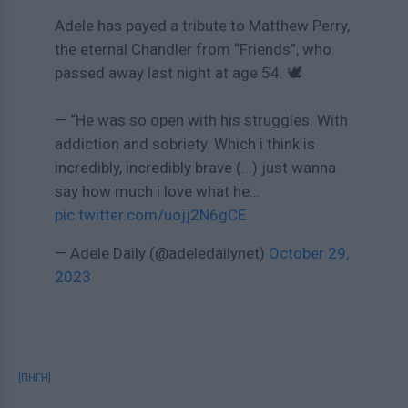
Adele has payed a tribute to Matthew Perry,
the eternal Chandler from “Friends”, who
passed away last night at age 54. 🕊️
— “He was so open with his struggles. With
addiction and sobriety. Which i think is
incredibly, incredibly brave (...) just wanna
say how much i love what he…
pic.twitter.com/uojj2N6gCE
— Adele Daily (@adeledailynet)
October 29,
2023
[ΠΗΓΗ]