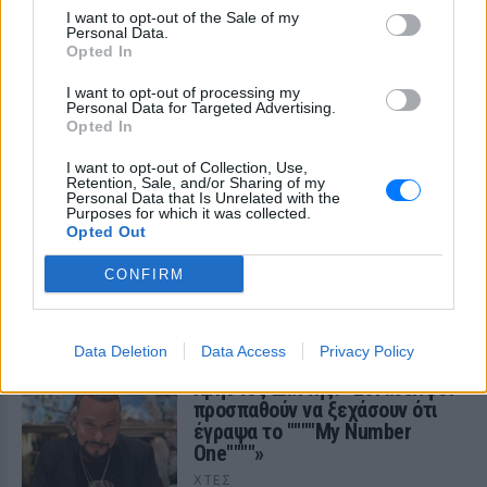
I want to opt-out of the Sale of my
Personal Data.
Opted In
I want to opt-out of processing my
Personal Data for Targeted Advertising.
Opted In
I want to opt-out of Collection, Use,
Retention, Sale, and/or Sharing of my
Personal Data that Is Unrelated with the
Purposes for which it was collected.
Opted Out
CONFIRM
ΔΕΙΤΕ ΕΠΙΣΗΣ
ΣΤΗΝ ΙΔΙΑ ΚΑΤΗΓΟΡΙΑ
Data Deletion
Data Access
Privacy Policy
Χρήστος Δάντης: «Συνάδελφοι
προσπαθούν να ξεχάσουν ότι
έγραψα το """"My Number
One""""»
ΧΤΕΣ