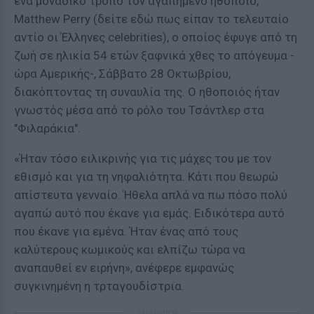
ένα μοναδικό τρόπο τον αγαπημένο ηθοποιό,
Matthew Perry (δείτε εδώ πως είπαν το τελευταίο
αντίο οι Έλληνες celebrities), ο οποίος έφυγε από τη
ζωή σε ηλικία 54 ετών ξαφνικά χθες το απόγευμα -
ώρα Αμερικής-, Σάββατο 28 Οκτωβρίου,
διακόπτοντας τη συναυλία της. Ο ηθοποιός ήταν
γνωστός μέσα από το ρόλο του Τσάντλερ στα
"Φιλαράκια".
«Ήταν τόσο ειλικρινής για τις μάχες του με τον
εθισμό και για τη νηφαλιότητα. Κάτι που θεωρώ
απίστευτα γενναίο. Ήθελα απλά να πω πόσο πολύ
αγαπώ αυτό που έκανε για εμάς. Ειδικότερα αυτό
που έκανε για εμένα. Ήταν ένας από τους
καλύτερους κωμικούς και ελπίζω τώρα να
αναπαυθεί εν ειρήνη», ανέφερε εμφανώς
συγκινημένη η τρταγουδίστρια.
ΔΙΑΦΗΜΙΣΗ