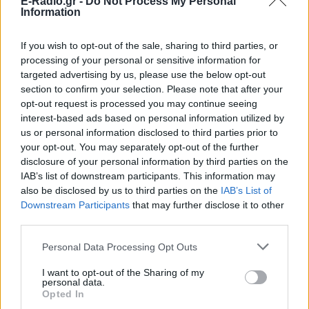
E-Radio.gr -
Do Not Process My Personal
Information
Ακολουθήστε το E-Radio.gr στο
Google News
If you wish to opt-out of the sale, sharing to third parties, or
και μάθετε πρώτοι
τα πιο hot νέα
.
processing of your personal or sensitive information for
targeted advertising by us, please use the below opt-out
Εσύ μπήκες στο E-Daily.gr; Τα νέα της ημέρας
section to confirm your selection. Please note that after your
και ότι σου κάνει κλικ!
opt-out request is processed you may continue seeing
interest-based ads based on personal information utilized by
Ακολουθήστε το E-Radio.gr και στο Instagram
us or personal information disclosed to third parties prior to
your opt-out. You may separately opt-out of the further
ΔΙΑΦΗΜΙΣΗ
disclosure of your personal information by third parties on the
IAB’s list of downstream participants. This information may
also be disclosed by us to third parties on the
IAB’s List of
Downstream Participants
that may further disclose it to other
third parties.
Personal Data Processing Opt Outs
I want to opt-out of the Sharing of my
personal data.
Opted In