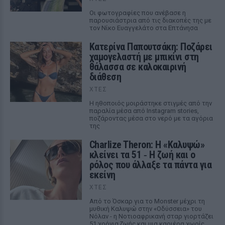
Οι φωτογραφίες που ανέβασε η
παρουσιάστρια από τις διακοπές της με
τον Νίκο Ευαγγελάτο στα Επτάνησα
Κατερίνα Παπουτσάκη: Ποζάρει
χαμογελαστή με μπικίνι στη
θάλασσα σε καλοκαιρινή
διάθεση
ΧΤΕΣ
Η ηθοποιός μοιράστηκε στιγμές από την
παραλία μέσα από Instagram stories,
ποζάροντας μέσα στο νερό με τα αγόρια
της
Charlize Theron: Η «Καλυψώ»
κλείνει τα 51 ‑ H ζωή και ο
ρόλος που άλλαξε τα πάντα για
εκείνη
ΧΤΕΣ
Από το Όσκαρ για το Monster μέχρι τη
μυθική Καλυψώ στην «Οδύσσεια» του
Νόλαν - η Νοτιοαφρικανή σταρ γιορτάζει
51 χρόνια ζωής και μια καριέρα χωρίς