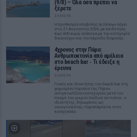
(9/8) – Όλα όσα πρέπει να
ξέρετε
ΣΉΜΕΡΑ
Η προθεσμία υποβολής αιτήσεων λήγει
στις 21 Αυγούστου 2026, με επιδότηση
έως 600 ευρώ ανάλογα με την κατηγορία
δικαιούχου και την περίοδο διαμονής.
4χρονος στην Πάρο:
Ανθρωποκτονία από αμέλεια
στο beach bar ‑ Τι έδειξε η
έρευνα
ΣΉΜΕΡΑ
Γονείς και ιδιοκτήτης του beach bar στη
φημισμένη παραλία της Πάρου
αντιμετωπίζουν κατηγορίες μετά τον
πνιγμό του μικρού παιδιού σε πισίνα - ο
ιδιοκτήτης, δηλωμένος ως
ναυαγοσώστης, παραπέμπεται στον
εισαγγελέα