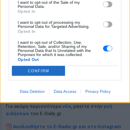
I want to opt-out of the Sale of my
Personal Data.
Opted In
I want to opt-out of processing my
Personal Data for Targeted Advertising.
Opted In
I want to opt-out of Collection, Use,
Retention, Sale, and/or Sharing of my
Personal Data that Is Unrelated with the
Purposes for which it was collected.
Opted Out
CONFIRM
Ακολουθήστε το E-Radio.gr στο
Google News
Data Deletion
Data Access
Privacy Policy
και μάθετε πρώτοι
τα πιο hot νέα
.
Για ακόμη περισσότερα
νέα
, μπείτε στην
ροή
ειδήσεων
του E-Daily.gr
Ακολουθήστε το E-Radio.gr και στο Instagram