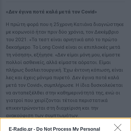
«Δεν έγινα ποτέ καλά μετά τον Covid»
Η πρώτη φορά που η 25χρονη Κατιάνα διαγνώστηκε
με κορωνοϊό ήταν πριν δύο χρόνια, τον Δεκέμβριο
του 2021. «Τα τεστ είναι αρνητικά από το πρώτο
δεκαήμερο. Το Long Covid είναι οι επιπλοκές μετά
τη νόσηση», εξήγησε. «Δεν είμαι μόνη μου, είμαστε
πολλοί ασθενείς, αλλά είμαστε αόρατοι. Είμαι
πλήρως δυσλειτουργική. Έχω έντονη κόπωση, είναι
λες και έχεις μόνιμα πυρετό. Δεν έγινα ποτέ καλά
μετά τον Covid», συμπλήρωσε. Η ίδια δυσκολεύεται
να ανταπεξέλθει στην καθημερινότητά της, ενώ οι
γιατροί που χειρίζονται τέτοια περιστατικά
επικεντρώνονται στη διαχείριση και την
ανακούφιση των συμπτωμάτων.
E-Radio.gr -
Do Not Process My Personal