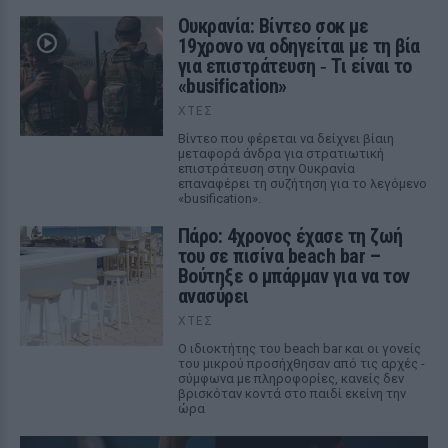
Ουκρανία: Βίντεο σοκ με
19χρονο να οδηγείται με τη βία
για επιστράτευση ‑ Τι είναι το
«busification»
ΧΤΕΣ
Βίντεο που φέρεται να δείχνει βίαιη
μεταφορά άνδρα για στρατιωτική
επιστράτευση στην Ουκρανία
επαναφέρει τη συζήτηση για το λεγόμενο
«busification».
Πάρο: 4χρονος έχασε τη ζωή
του σε πισίνα beach bar –
Βούτηξε ο μπάρμαν για να τον
ανασύρει
ΧΤΕΣ
Ο ιδιοκτήτης του beach bar και οι γονείς
του μικρού προσήχθησαν από τις αρχές -
σύμφωνα με πληροφορίες, κανείς δεν
βρισκόταν κοντά στο παιδί εκείνη την
ώρα