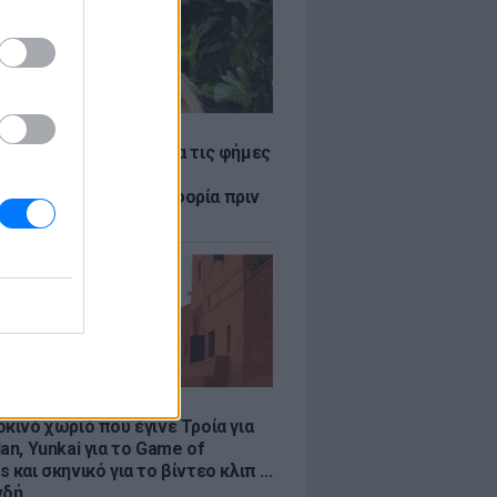
LE
η Βουλγαράκη ξεσπά για τις φήμες
ού με τον Ιωαννίδη:
αυρώστε καμία πληροφορία πριν
ύσετε τη βλακεία σας»
LE
κινό χωριό που έγινε Τροία για
an, Yunkai για το Game of
 και σκηνικό για το βίντεο κλιπ ...
νδή