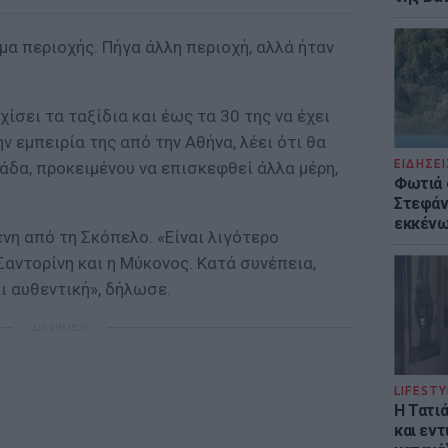
έμα περιοχής. Πήγα άλλη περιοχή, αλλά ήταν
ίσει τα ταξίδια και έως τα 30 της να έχει
ν εμπειρία της από την Αθήνα, λέει ότι θα
ΕΙΔΗΣΕΙ
άδα, προκειμένου να επισκεφθεί άλλα μέρη,
Φωτιά 
Στεφάνι
εκκένω
νη από τη Σκόπελο. «Είναι λιγότερο
αντορίνη και η Μύκονος. Κατά συνέπεια,
αι αυθεντική», δήλωσε.
ΔΙΑΦΗΜΙΣΗ
LIFESTY
Η Τατι
και εν