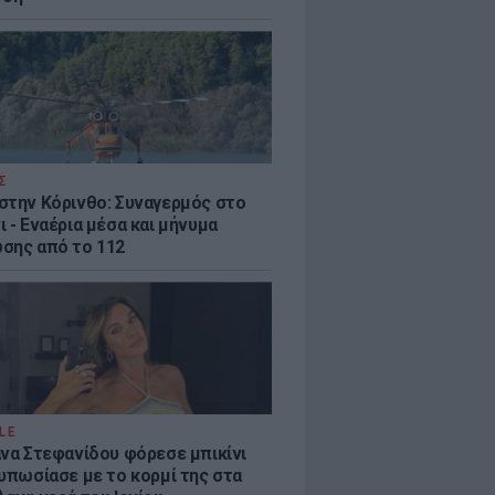
Σ
στην Κόρινθο: Συναγερμός στο
 - Εναέρια μέσα και μήνυμα
σης από το 112
LE
άνα Στεφανίδου φόρεσε μπικίνι
τυπωσίασε με το κορμί της στα