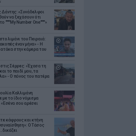
ς
 Δάντης: «Συνάδελφοι
ούν να ξεχάσουν ότι
ο """"My Number One""""»
στο λιμάνι του Πειραιά:
ακοπές έναν μήνα» - Η
 ατάκα στην κάμερα του
 στις Σέρρες: «Έχασα τη
και το παιδί μου, τα
λα» - Ο πόνος του πατέρα
Ιουλία Καλλιμάνη
 με το ίδιο νόμισμα
 «Εσένα σου αρέσει
ετε κάφρους και κτήνη
νσυναίσθηση»: Ο Τάσος
..δικάζει