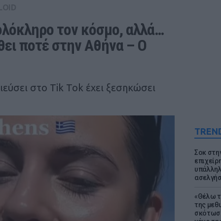
LOID
ολόκληρο τον κόσμο, αλλά… 
θει ποτέ στην Αθήνα – Ο 
ιεύσει στο Tik Tok έχει ξεσηκώσει
TREN
Σοκ στη
επιχείρ
υπάλληλ
ασελγήσ
«Θέλω τ
της μεθ
σκότωσε