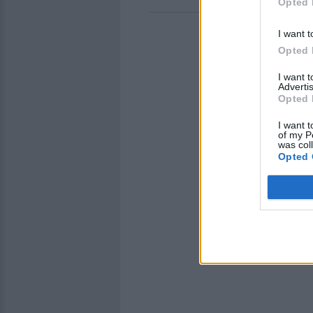
Opted 
I want t
Opted 
I want 
Advertis
Opted 
I want t
of my P
was col
Opted 