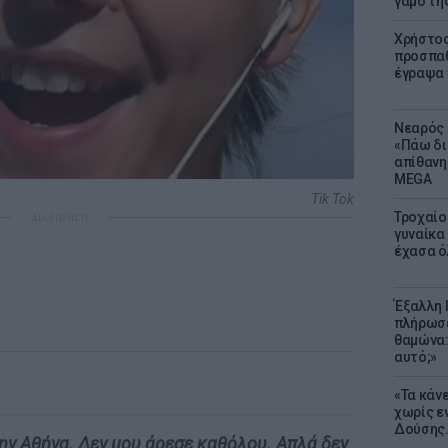
γάμο τη
Χρήστος
προσπαθ
έγραψα τ
Νεαρός 
«Πάω δι
απίθανη
MEGA
Tik Tok
Τροχαίο
ΔΙΑΦΗΜΙΣΗ
γυναίκα 
έχασα ό
Έξαλλη 
πλήρωσε
θαμώνα:
αυτό;»
«Τα κάν
χωρίς ε
Δούσης.
την Αθήνα. Δεν μου άρεσε καθόλου. Απλά δεν