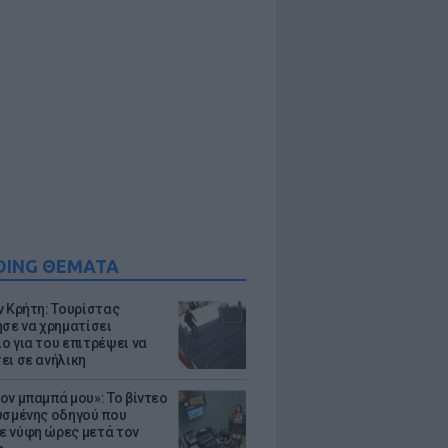
DING ΘΕΜΑΤΑ
ν Κρήτη: Τουρίστας
ησε να χρηματίσει
ο για του επιτρέψει να
ει σε ανήλικη
ον μπαμπά μου»: Το βίντεο
υσμένης οδηγού που
 νύφη ώρες μετά τον