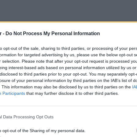
r -
Do Not Process My Personal Information
to opt-out of the sale, sharing to third parties, or processing of your per
formation for targeted advertising by us, please use the below opt-out s
ρεύει τα, ταξίδια εξήγησε -μιλώντας στην
r selection. Please note that after your opt-out request is processed y
 επισκεφθεί ξανά την ελληνική πρωτεύουσα και
eing interest-based ads based on personal information utilized by us or
θε ασφαλής στην πόλη.
disclosed to third parties prior to your opt-out. You may separately opt-
losure of your personal information by third parties on the IAB’s list of
ώντας με τη μητέρα μου στο τηλέφωνο και
. This information may also be disclosed by us to third parties on the
IA
μητη προσοχή από άνδρες στον δρόμο,
Participants
that may further disclose it to other third parties.
 εξήγησε η Μάσκελ.
ΕΙΔΗΣΕΙ
Θερμοπ
α κάνουν χρήση ναρκωτικών στον δρόμο, μέρα
εξοικον
l Data Processing Opt Outs
την πο
φοντας την εμπειρία της από την Αθήνα. Όσο
ις φορές κατάλυμα.
o opt-out of the Sharing of my personal data.