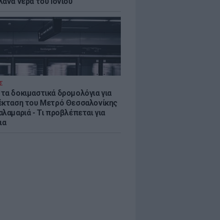
λανα νερά του Ιονίου
Σ
τα δοκιμαστικά δρομολόγια για
έκταση του Μετρό Θεσσαλονίκης
λαμαριά - Τι προβλέπεται για
ια