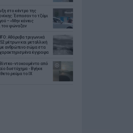
ξη στο κέντρο της
νίκης: Έσπασαν το τζάμι
γού – «Μην κάνεις
 του φώναζαν
UFO: Αθόρυβα τριγωνικά
52 μέτρων και μεταλλική
με ανθρώπινο σώμα στα
χαρακτηρισμένα έγγραφα
 Βίντεο-ντοκουμέντο από
αίο δυστύχημα - Βγήκε
ίθετο ρεύμα το ΙΧ