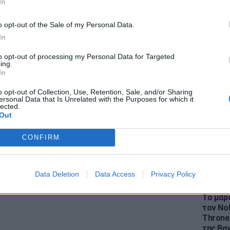
In
ΔΙΑΦΗΜΙΣΗ
o opt-out of the Sale of my Personal Data.
In
to opt-out of processing my Personal Data for Targeted
LIFESTY
ing.
Η Ελέν
In
χωρισμ
«Διαστ
o opt-out of Collection, Use, Retention, Sale, and/or Sharing
ersonal Data that Is Unrelated with the Purposes for which it
εκτοξε
lected.
Out
CONFIRM
Data Deletion
Data Access
Privacy Policy
LIFESTY
Το μαρο
τον Nol
Thrones
της Βα