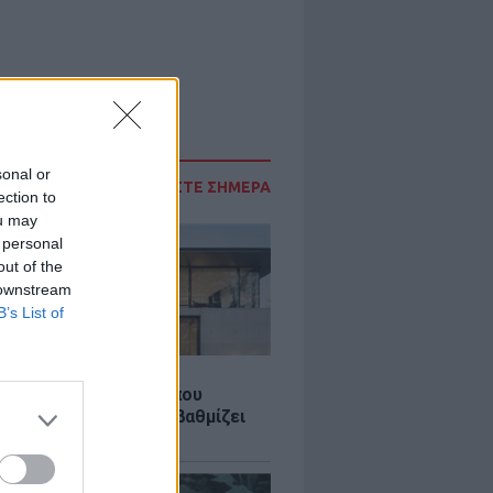
sonal or
ΔΙΑΒΑΣΤΕ ΣΗΜΕΡΑ
ection to
ou may
 personal
out of the
 downstream
B’s List of
Σ
λαστική: Καινοτομία που
ομεί ενέργεια και αναβαθμίζει
ιότητα ζωής