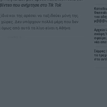
ίντεο που ανήρτησε στο Tik Tok
Καταδίω
Θεσσαλο
δια και της αρέσει να ταξιδεύει μόνη της.
του οδη
μ@@@»,
 χώρες. Δεν υπάρχουν πολλά μέρη που δεν
 όμως από αυτά τα λίγο είναι η Αθήνα.
Αρχεία 
σκάφη 1
ΔΙΑΦΗΜΙΣΗ
σφαίρα 
νέα απο
Σέρρες:
το τροχ
στο αντ