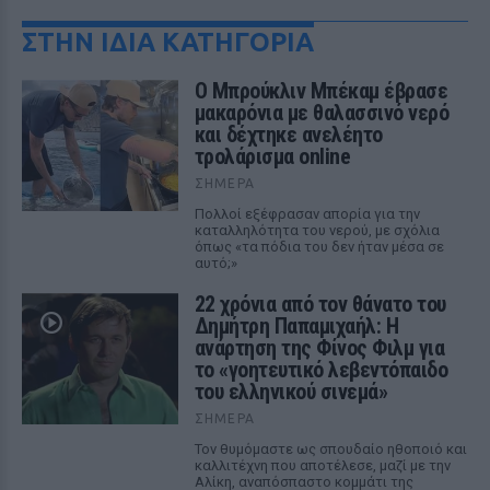
ΣΤΗΝ ΙΔΙΑ ΚΑΤΗΓΟΡΙΑ
Ο Μπρούκλιν Μπέκαμ έβρασε
μακαρόνια με θαλασσινό νερό
και δέχτηκε ανελέητο
τρολάρισμα online
ΣΉΜΕΡΑ
Πολλοί εξέφρασαν απορία για την
καταλληλότητα του νερού, με σχόλια
όπως «τα πόδια του δεν ήταν μέσα σε
αυτό;»
22 χρόνια από τον θάνατο του
Δημήτρη Παπαμιχαήλ: Η
ανάρτηση της Φίνος Φιλμ για
το «γοητευτικό λεβεντόπαιδο
του ελληνικού σινεμά»
ΣΉΜΕΡΑ
Τον θυμόμαστε ως σπουδαίο ηθοποιό και
καλλιτέχνη που αποτέλεσε, μαζί με την
Αλίκη, αναπόσπαστο κομμάτι της