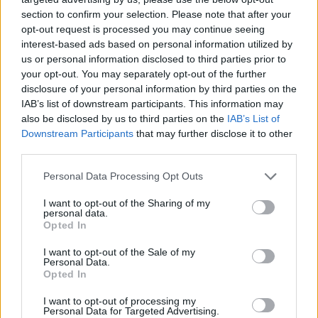
section to confirm your selection. Please note that after your
opt-out request is processed you may continue seeing
interest-based ads based on personal information utilized by
us or personal information disclosed to third parties prior to
your opt-out. You may separately opt-out of the further
disclosure of your personal information by third parties on the
IAB’s list of downstream participants. This information may
also be disclosed by us to third parties on the
IAB’s List of
Downstream Participants
that may further disclose it to other
third parties.
Personal Data Processing Opt Outs
I want to opt-out of the Sharing of my
Ο νέος δήμαρχος Αθηναίων, Χάρης Δούκας έχει
personal data.
Opted In
επιλέξει να κρατήσει την προσωπική ζωή του
μακριά από τα φώτα της δημοσιότητας, γι’ αυτό
I want to opt-out of the Sale of my
Personal Data.
μέχρι και τις εκλογές δεν γνωρίζαμε τίποτα για
Opted In
εκείνον όσον αφορά τα προσωπικά του.
I want to opt-out of processing my
Personal Data for Targeted Advertising.
Μετά την ανακοίνωση των αποτελεσμάτων, πολλοί