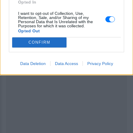
Opted In
πρόσεξαν μια μελαχρινή καλλονή πίσω από το νέο
I want to opt-out of Collection, Use,
δήμαρχο Αθηναίων, αλλά κανείς δεν κατάλαβε ποια
Retention, Sale, and/or Sharing of my
ήταν, καθώς δεν είχε γίνει γνωστό ότι πρόκειται
Personal Data that Is Unrelated with the
Purposes for which it was collected.
για την σύντροφό του.
Opted Out
[ΠΗΓΗ]
CONFIRM
ΔΙΑΦΗΜΙΣΗ
Data Deletion
Data Access
Privacy Policy