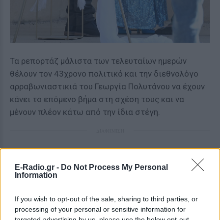
Τα ρεπορτάζ μάλιστα των τελευταίων ημερών
θέλουν τον 43χρονο πολιτικό και την διεθνολόγο
αρραβωνιαστικιά του Γεωργία Πολυτάνου να έχουν
κάνει το επόμενο βήμα στη σχέση τους και να
μένουν πλέον κάτω από την ίδια στέγη.
ΔΙΑΦΗΜΙΣΗ
E-Radio.gr -
Do Not Process My Personal
Information
If you wish to opt-out of the sale, sharing to third parties, or
processing of your personal or sensitive information for
targeted advertising by us, please use the below opt-out