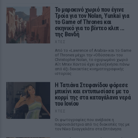
Το μαροκινό χωριό που έγινε
Τροία για τον Nolan, Yunkai για
το Game of Thrones και
σκηνικό για το βίντεο κλιπ ...
της Βανδή
ΧΤΕΣ
Από το «Lawrence of Arabia» και το Game
of Thrones μέχρι την «Οδύσσεια» του
Christopher Nolan, το οχυρωμένο χωριό
Αΐτ Μπεν Χαντού έχει φιλοξενήσει πάνω
από έξι δεκαετίες κινηματογραφικής
ιστορίας
Η Τατιάνα Στεφανίδου φόρεσε
μπικίνι και εντυπωσίασε με το
κορμί της στα καταγάλανα νερά
του Ιονίου
ΧΤΕΣ
Οι φωτογραφίες που ανέβασε η
παρουσιάστρια από τις διακοπές της με
τον Νίκο Ευαγγελάτο στα Επτάνησα