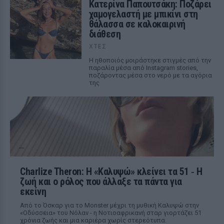
Κατερίνα Παπουτσάκη: Ποζάρει
χαμογελαστή με μπικίνι στη
θάλασσα σε καλοκαιρινή
διάθεση
ΧΤΕΣ
Η ηθοποιός μοιράστηκε στιγμές από την
παραλία μέσα από Instagram stories,
ποζάροντας μέσα στο νερό με τα αγόρια
της
Charlize Theron: Η «Καλυψώ» κλείνει τα 51 ‑ H
ζωή και ο ρόλος που άλλαξε τα πάντα για
εκείνη
Από το Όσκαρ για το Monster μέχρι τη μυθική Καλυψώ στην
«Οδύσσεια» του Νόλαν - η Νοτιοαφρικανή σταρ γιορτάζει 51
χρόνια ζωής και μια καριέρα χωρίς στερεότυπα.