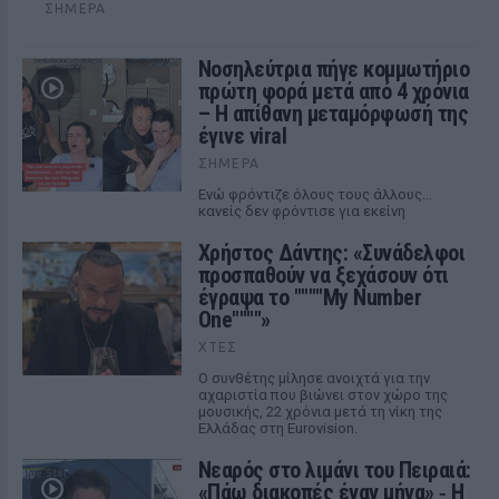
ΣΉΜΕΡΑ
Νοσηλεύτρια πήγε κομμωτήριο
πρώτη φορά μετά από 4 χρόνια
– Η απίθανη μεταμόρφωσή της
έγινε viral
ΣΉΜΕΡΑ
Ενώ φρόντιζε όλους τους άλλους...
κανείς δεν φρόντισε για εκείνη
Χρήστος Δάντης: «Συνάδελφοι
προσπαθούν να ξεχάσουν ότι
έγραψα το """"My Number
One""""»
ΧΤΕΣ
Ο συνθέτης μίλησε ανοιχτά για την
αχαριστία που βιώνει στον χώρο της
μουσικής, 22 χρόνια μετά τη νίκη της
Ελλάδας στη Eurovision.
Νεαρός στο λιμάνι του Πειραιά:
«Πάω διακοπές έναν μήνα» ‑ Η