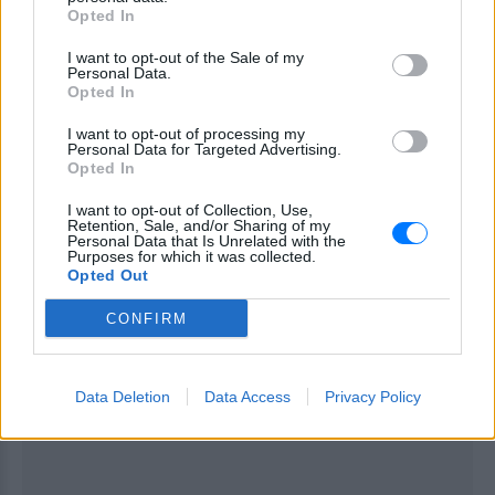
ΙΧΘΕΙΣ
Opted In
Αντιλαμβάνεστε ότι τα οικονομικά
I want to opt-out of the Sale of my
Personal Data.
σας δεν σας επιτρέπουν να κάνετε
Opted In
πολλά έξοδα, κάτι που σας
I want to opt-out of processing my
καταπιέζει.
Personal Data for Targeted Advertising.
Opted In
I want to opt-out of Collection, Use,
ΔΙΑΦΗΜΙΣΗ
Retention, Sale, and/or Sharing of my
Personal Data that Is Unrelated with the
Purposes for which it was collected.
Opted Out
CONFIRM
Data Deletion
Data Access
Privacy Policy