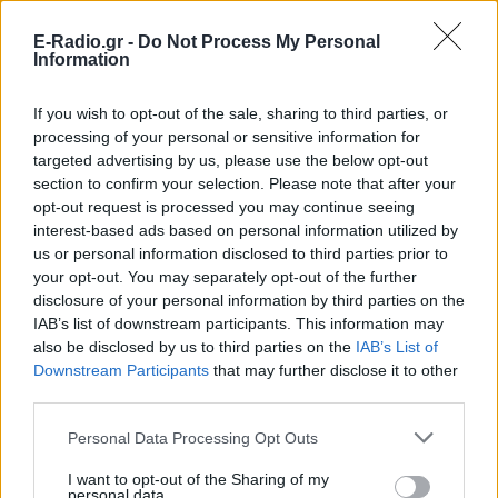
κρατήσετε και από ποιους θα
E-Radio.gr -
Do Not Process My Personal
απομακρυνθείτε.
Information
If you wish to opt-out of the sale, sharing to third parties, or
ΑΙΓΟΚΕΡΩΣ
processing of your personal or sensitive information for
targeted advertising by us, please use the below opt-out
Επιτέλους αρχίζετε και καταλήγετε
section to confirm your selection. Please note that after your
στο τι θέλετε να κάνετε στα
opt-out request is processed you may continue seeing
επαγγελματικά σας!
interest-based ads based on personal information utilized by
us or personal information disclosed to third parties prior to
your opt-out. You may separately opt-out of the further
ΥΔΡΟΧΟΟΣ
disclosure of your personal information by third parties on the
IAB’s list of downstream participants. This information may
also be disclosed by us to third parties on the
IAB’s List of
Λίγη υπομονη, και τα πράγματα θα
Downstream Participants
that may further disclose it to other
πάνε καλύτερα, μιας και προμηνύεται
third parties.
αύξηση εσόδων μέσα από μια νέα
συνεργασία!
Personal Data Processing Opt Outs
I want to opt-out of the Sharing of my
personal data.