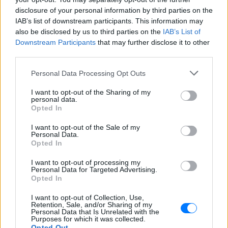
ΠΡΙΝ 10 ΏΡΕΣ
disclosure of your personal information by third parties on the
Το μοντέλο μοιράστηκε φωτογραφίες
IAB’s list of downstream participants. This information may
από τις καλοκαιρινές της διακοπές στο
also be disclosed by us to third parties on the
IAB’s List of
νησί των Κυκλάδων
Downstream Participants
that may further disclose it to other
Ιωάννα Τούνη: «Έβγαλα όλο το
third parties.
βράδυ στο νοσοκομείο με ορούς
και αντιβιώσεις»
Personal Data Processing Opt Outs
ΠΡΙΝ 10 ΏΡΕΣ
I want to opt-out of the Sharing of my
personal data.
Η επιχειρηματίας έπαθε τροφική
Opted In
δηλητηρίαση και μοιράστηκε με τους
followers της στο Instagram τις δύσκολες
ώρες που πέρασε.
I want to opt-out of the Sale of my
Personal Data.
Ατύχημα για τον Ιβάν Σβιτάιλο
Opted In
στην Κέρκυρα: «Θα σηκωθώ πιο
δυνατός»
I want to opt-out of processing my
Personal Data for Targeted Advertising.
ΧΤΕΣ
Opted In
Ο ηθοποιός και χορευτής μοιράστηκε
στο Instagram μια φωτογραφία από
I want to opt-out of Collection, Use,
Retention, Sale, and/or Sharing of my
πρόσφατη εξέτασή του, με ένα μήνυμα
Personal Data that Is Unrelated with the
θάρρους
Purposes for which it was collected.
Opted Out