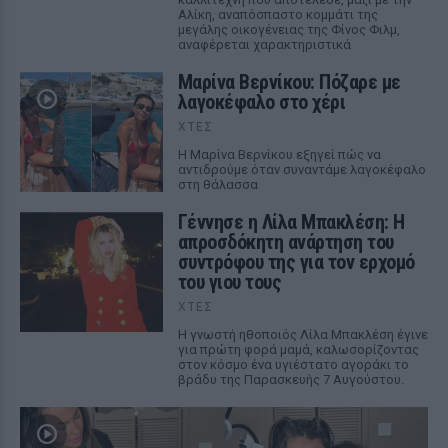
Αλίκη, αναπόσπαστο κομμάτι της
μεγάλης οικογένειας της Φίνος Φιλμ,
αναφέρεται χαρακτηριστικά
Μαρίνα Βερνίκου: Πόζαρε με
λαγοκέφαλο στο χέρι
ΧΤΕΣ
Η Μαρίνα Βερνίκου εξηγεί πώς να
αντιδρούμε όταν συναντάμε λαγοκέφαλο
στη θάλασσα
Γέννησε η Λίλα Μπακλέση: Η
απροσδόκητη ανάρτηση του
συντρόφου της για τον ερχομό
του γιου τους
ΧΤΕΣ
Η γνωστή ηθοποιός Λίλα Μπακλέση έγινε
για πρώτη φορά μαμά, καλωσορίζοντας
στον κόσμο ένα υγιέστατο αγοράκι το
βράδυ της Παρασκευής 7 Αυγούστου.