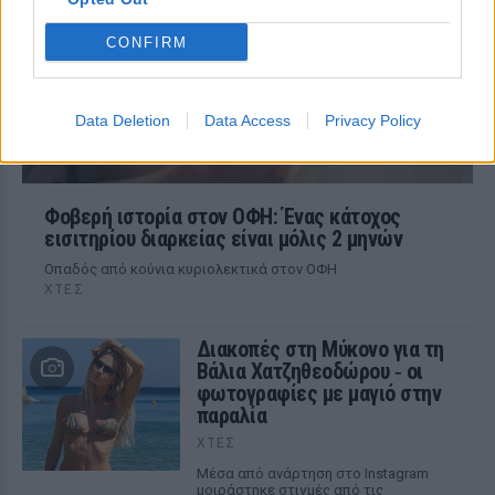
CONFIRM
Data Deletion
Data Access
Privacy Policy
Φοβερή ιστορία στον ΟΦΗ: Ένας κάτοχος
εισιτηρίου διαρκείας είναι μόλις 2 μηνών
Οπαδός από κούνια κυριολεκτικά στον ΟΦΗ
ΧΤΕΣ
Διακοπές στη Μύκονο για τη
Βάλια Χατζηθεοδώρου ‑ οι
φωτογραφίες με μαγιό στην
παραλία
ΧΤΕΣ
Μέσα από ανάρτηση στο Instagram
μοιράστηκε στιγμές από τις