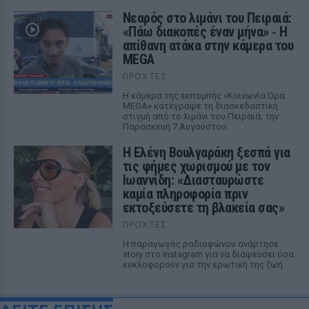
Νεαρός στο λιμάνι του Πειραιά:
«Πάω διακοπές έναν μήνα» ‑ Η
απίθανη ατάκα στην κάμερα του
MEGA
ΠΡΟΧΤΈΣ
Η κάμερα της εκπομπής «Κοινωνία Ώρα
MEGA» κατέγραψε τη διασκεδαστική
στιγμή από το λιμάνι του Πειραιά, την
Παρασκευή 7 Αυγούστου.
Η Ελένη Βουλγαράκη ξεσπά για
τις φήμες χωρισμού με τον
Ιωαννίδη: «Διασταυρώστε
καμία πληροφορία πριν
εκτοξεύσετε τη βλακεία σας»
ΠΡΟΧΤΈΣ
Η παραγωγός ραδιοφώνου ανάρτησε
story στο Instagram για να διαψεύσει όσα
κυκλοφορούν για την ερωτική της ζωή