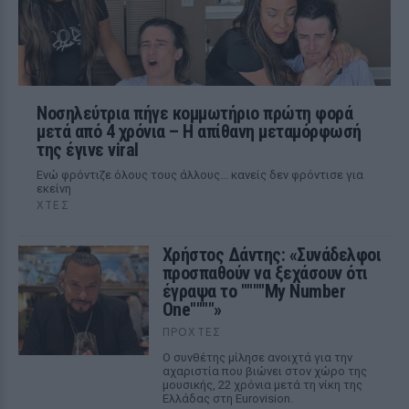
Νοσηλεύτρια πήγε κομμωτήριο πρώτη φορά
μετά από 4 χρόνια – Η απίθανη μεταμόρφωσή
της έγινε viral
Ενώ φρόντιζε όλους τους άλλους... κανείς δεν φρόντισε για
εκείνη
ΧΤΕΣ
Χρήστος Δάντης: «Συνάδελφοι
προσπαθούν να ξεχάσουν ότι
έγραψα το """"My Number
One""""»
ΠΡΟΧΤΈΣ
Ο συνθέτης μίλησε ανοιχτά για την
αχαριστία που βιώνει στον χώρο της
μουσικής, 22 χρόνια μετά τη νίκη της
Ελλάδας στη Eurovision.