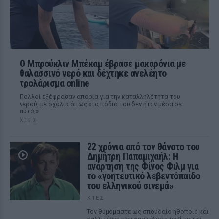
Ο Μπρούκλιν Μπέκαμ έβρασε μακαρόνια με
θαλασσινό νερό και δέχτηκε ανελέητο
τρολάρισμα online
Πολλοί εξέφρασαν απορία για την καταλληλότητα του
νερού, με σχόλια όπως «τα πόδια του δεν ήταν μέσα σε
αυτό;»
ΧΤΕΣ
22 χρόνια από τον θάνατο του
Δημήτρη Παπαμιχαήλ: Η
ανάρτηση της Φίνος Φιλμ για
το «γοητευτικό λεβεντόπαιδο
του ελληνικού σινεμά»
ΧΤΕΣ
Τον θυμόμαστε ως σπουδαίο ηθοποιό και
καλλιτέχνη που αποτέλεσε, μαζί με την