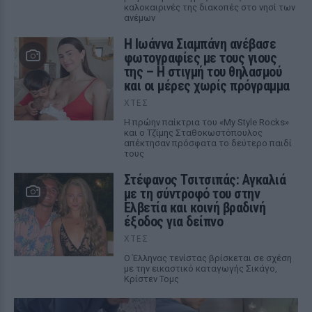
καλοκαιρινές της διακοπές στο νησί των
ανέμων
H Ιωάννα Σιαμπάνη ανέβασε
φωτογραφίες με τους γιους
της – Η στιγμή του θηλασμού
και οι μέρες χωρίς πρόγραμμα
ΧΤΕΣ
Η πρώην παίκτρια του «My Style Rocks»
και ο Τζίμης Σταθοκωστόπουλος
απέκτησαν πρόσφατα το δεύτερο παιδί
τους
Στέφανος Τσιτσιπάς: Αγκαλιά
με τη σύντροφό του στην
Ελβετία και κοινή βραδινή
έξοδος για δείπνο
ΧΤΕΣ
Ο Έλληνας τενίστας βρίσκεται σε σχέση
με την εικαστικό καταγωγής Σικάγο,
Κρίστεν Τομς