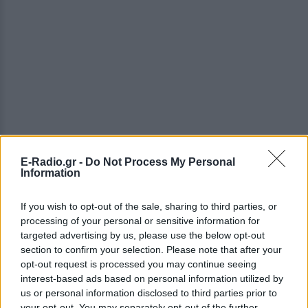
E-Radio.gr -
Do Not Process My Personal
Information
ΔΕΙΤΕ ΕΠΙΣΗΣ
If you wish to opt-out of the sale, sharing to third parties, or
processing of your personal or sensitive information for
ΣΤΗΝ ΙΔΙΑ ΚΑΤΗΓΟΡΙΑ
targeted advertising by us, please use the below opt-out
section to confirm your selection. Please note that after your
opt-out request is processed you may continue seeing
Η Γαρυφαλλιά Καληφώνη στην
interest-based ads based on personal information utilized by
Πάρο με μαύρο μπικίνι ‑ δείτε
us or personal information disclosed to third parties prior to
τις πόζες της
your opt-out. You may separately opt-out of the further