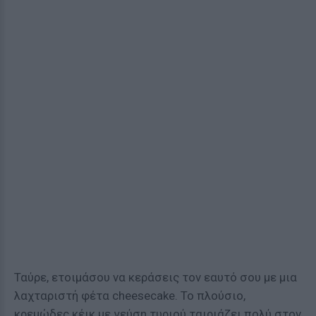
Ταύρε, ετοιμάσου να κεράσεις τον εαυτό σου με μια
λαχταριστή φέτα cheesecake. Το πλούσιο,
κρεμώδες κέικ με γεύση τυριού ταιριάζει πολύ στον