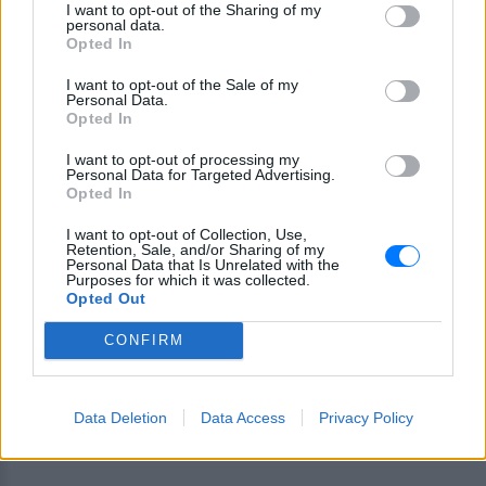
I want to opt-out of the Sharing of my
personal data.
Opted In
I want to opt-out of the Sale of my
Personal Data.
Opted In
I want to opt-out of processing my
Personal Data for Targeted Advertising.
Opted In
Ως παραδοσιακό κέικ που φτιάχνεται συνήθως από
τη μητέρα, για τον Καρκίνο, η μηλόπιτα είναι ένα
I want to opt-out of Collection, Use,
Retention, Sale, and/or Sharing of my
επιδόρπιο φτιαγμένο με αγάπη, που ξυπνά όμορφες
Personal Data that Is Unrelated with the
Purposes for which it was collected.
αναμνήσεις.
Opted Out
Λέων - Banana split
CONFIRM
Data Deletion
Data Access
Privacy Policy