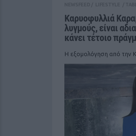
NEWSFEED
/
LIFESTYLE
/
TAB
Καρυοφυλλιά Καραμ
λυγµούς, είναι αδι
κάνει τέτοιο πράγ
Η εξομολόγηση από την 