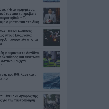
να: «Ήταν πρησμένος,
ωνόταν από το κρεβάτι
 παραιτηθεί» – Τι
ψε ο μασέρ του στη δίκη
ό 45.000 διελεύσεις
ως στους Ευζώνους:
άφιξη τουριστών από τα
α
θη για φόνο στο Λονδίνο,
 ελεύθερος και σκότωσε
Η αστυνομία ζητά
μη
 σήμερα 8/8: Κάνε κάτι
ετικό
Επιμένει ο δικηγόρος της
ς για την ταυτοποίηση