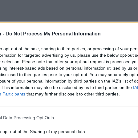
r -
Do Not Process My Personal Information
to opt-out of the sale, sharing to third parties, or processing of your per
σα», την ταινία που βασίζεται στο
formation for targeted advertising by us, please use the below opt-out s
έξανδρου Παπαδιαµάντη του 1912 και στην
r selection. Please note that after your opt-out request is processed y
eing interest-based ads based on personal information utilized by us or
ας Φραγκογιαννούς.
disclosed to third parties prior to your opt-out. You may separately opt-
losure of your personal information by third parties on the IAB’s list of
ατογράφους στις 30 Νοεµβρίου. Εγώ την έχω
. This information may also be disclosed by us to third parties on the
IA
ιβάλ Θεσσαλονίκης, όπου προβλήθηκε και
Participants
that may further disclose it to other third parties.
ιν από λίγες ηµέρες, στην επίσηµη πρεµιέρα
LIFESTY
είναι ένας ρόλος πολυεπίπεδος, που είναι
22 χρό
 που θα κληθεί να τον ερµηνεύσει. Εγώ
Παπαμι
l Data Processing Opt Outs
ή ίσως µου γίνει η πρόταση να παίξω αυτόν
για το
ελληνι
φνικά µου ήρθε η πρόταση να τον κάνω στον
o opt-out of the Sharing of my personal data.