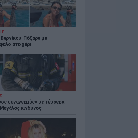
LE
 Βερνίκου: Πόζαρε με
φαλο στο χέρι
Σ
νος συναγερμός» σε τέσσερα
- Μεγάλος κίνδυνος