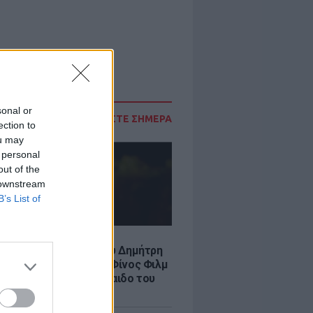
sonal or
ΔΙΑΒΑΣΤΕ ΣΗΜΕΡΑ
ection to
ou may
 personal
out of the
 downstream
B’s List of
LE
νια από τον θάνατο του Δημήτρη
χαήλ: Η ανάρτηση της Φίνος Φιλμ
 «γοητευτικό λεβεντόπαιδο του
κού σινεμά»