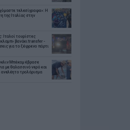
χόμαστε τελεσίγραφα»: Η
η της Ιταλίας στην
: Ιταλοί τουρίστες
κλαμπ» βανάκι transfer -
σεις για το ξέφρενο πάρτι
κλιν Μπέκαμ έβρασε
ια με θαλασσινό νερό και
 ανελέητο τρολάρισμα