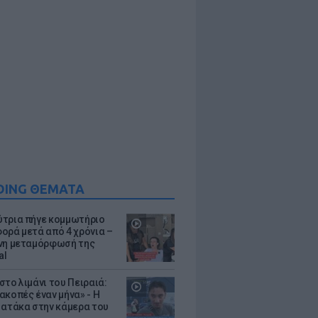
DING ΘΕΜΑΤΑ
τρια πήγε κομμωτήριο
ορά μετά από 4 χρόνια –
νη μεταμόρφωσή της
al
στο λιμάνι του Πειραιά:
ακοπές έναν μήνα» - Η
 ατάκα στην κάμερα του