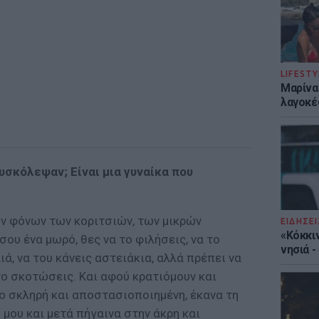
LIFESTY
Μαρίνα
λαγοκέ
υσκόλεψαν; Είναι µια γυναίκα που
ν φόνων των κοριτσιών, των µικρών
ΕΙΔΗΣΕΙ
«Κόκκι
ου ένα µωρό, θες να το φιλήσεις, να το
νησιά 
ιά, να του κάνεις αστειάκια, αλλά πρέπει να
το σκοτώσεις. Και αφού κρατιόµουν και
ο σκληρή και αποστασιοποιηµένη, έκανα τη
 µου και µετά πήγαινα στην άκρη και