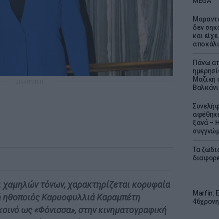
MEGA
Μαραντό
δεν σηκ
και είχε
αποκάλυ
Πάνω απ
ημερησί
Μαζική 
ΔΙΑΦΗΜΙΣΗ
Βαλκάνι
Συνελήφ
αφέθηκε
ξανά – 
συγγνώ
Τα ζώδια
διαφορ
ι χαµηλών τόνων, χαρακτηρίζεται κορυφαία
Marfin: 
κή ηθοποιός Καρυοφυλλιά Καραµπέτη
46χρονη
κοινό ως «Φόνισσα», στην κινηµατογραφική