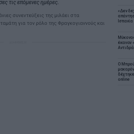
υσες τις επόµενες ηµέρες.
«Δεν δε
άνιες συνεντεύξεις της µιλάει στα
απάντησ
Ισπανία
ταμάτη για τον ρόλο της Φραγκογιαννούς και
Μύκονος
έκαναν «
ΔΙΑΦΗΜΙΣΗ
Αντιδρά
Ο Μπρού
μακαρόν
δέχτηκε
online