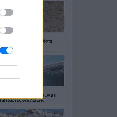
Σ
 Πού θα «χτυπήσει» η ζέστη
Σ
τος: Ρεκόρ Αναχωρήσεων με
Ταξιδιώτες στα Λιμάνια