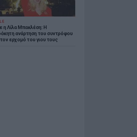
LE
ε η Λίλα Μπακλέση: Η
όκητη ανάρτηση του συντρόφου
 τον ερχομό του γιου τους