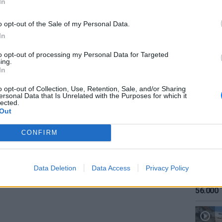
In
στιος, και µάλιστα η πρόταση αυτή µου έγινε
o opt-out of the Sale of my Personal Data.
ίναι φίλη µου χρόνια, έχουµε συνεργαστεί
In
ι ξέρω πόσο σπουδαία σκηνογράφος και
to opt-out of processing my Personal Data for Targeted
ήκε και σε µια ιδιότητα στην οποία δεν είχε
ing.
ΕΙΔΗΣΕΙ
In
 µία ταινία µικρού µήκους πέρυσι, που
Καιρός:
σήμερα
o opt-out of Collection, Use, Retention, Sale, and/or Sharing
ersonal Data that Is Unrelated with the Purposes for which it
lected.
ΔΙΑΦΗΜΙΣΗ
Out
CONFIRM
Data Deletion
Data Access
Privacy Policy
ΕΙΔΗΣΕΙ
Αύγουσ
56.000 