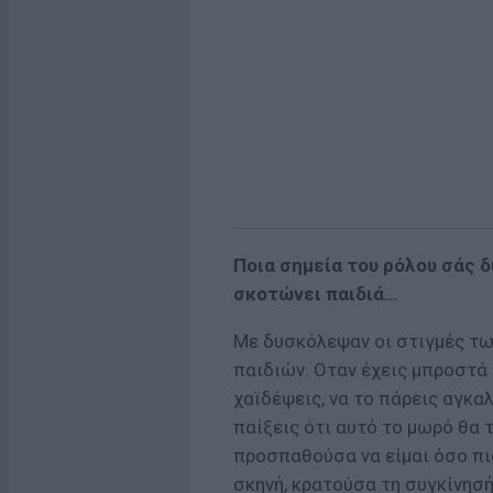
Ποια σηµεία του ρόλου σάς δ
σκοτώνει παιδιά…
Με δυσκόλεψαν οι στιγµές τω
παιδιών. Οταν έχεις µπροστά σ
χαϊδέψεις, να το πάρεις αγκαλ
παίξεις ότι αυτό το µωρό θα 
προσπαθούσα να είµαι όσο πι
σκηνή, κρατούσα τη συγκίνησή