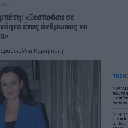
LOID
πέτη: «Ξεσπούσα σε 
ανόητο ένας άνθρωπος να 
µα»
Καρυοφυλλιά Καραμπέτη
TREN
Νοσηλεύ
πρώτη φ
Η απίθα
έγινε vir
Νεαρός 
«Πάω δι
απίθανη