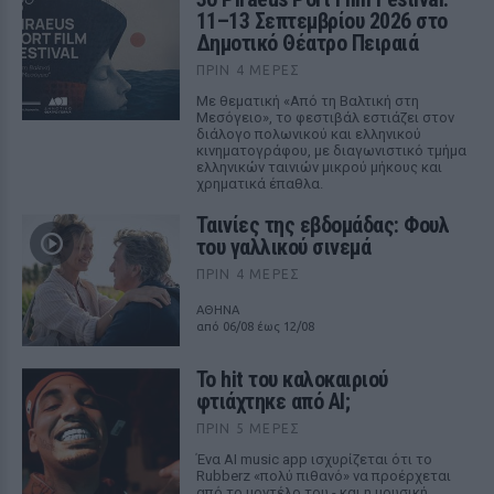
11–13 Σεπτεμβρίου 2026 στο
Δημοτικό Θέατρο Πειραιά
ΠΡΙΝ 4 ΜΈΡΕΣ
Με θεματική «Από τη Βαλτική στη
Μεσόγειο», το φεστιβάλ εστιάζει στον
διάλογο πολωνικού και ελληνικού
κινηματογράφου, με διαγωνιστικό τμήμα
ελληνικών ταινιών μικρού μήκους και
χρηματικά έπαθλα.
Ταινίες της εβδομάδας: Φουλ
του γαλλικού σινεμά
ΠΡΙΝ 4 ΜΈΡΕΣ
ΑΘΗΝΑ
από 06/08 έως 12/08
Το hit του καλοκαιριού
φτιάχτηκε από AI;
ΠΡΙΝ 5 ΜΈΡΕΣ
Ένα AI music app ισχυρίζεται ότι το
Rubberz «πολύ πιθανό» να προέρχεται
από το μοντέλο του - και η μουσική