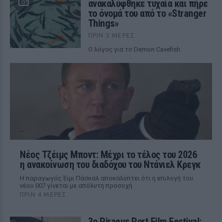
ανακαλύφθηκε τυχαία και πήρε
το όνομά του από το «Stranger
Things»
ΠΡΙΝ 3 ΜΈΡΕΣ
Ο λόγος για το Demon Cavefish
Νέος Τζέιμς Μποντ: Μέχρι το τέλος του 2026
η ανακοίνωση του διαδόχου του Ντάνιελ Κρεγκ
Η παραγωγός Έιμι Πάσκαλ αποκαλύπτει ότι η επιλογή του
νέου 007 γίνεται με απόλυτη προσοχή
ΠΡΙΝ 4 ΜΈΡΕΣ
3ο Piraeus Port Film Festival: