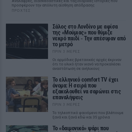
Aνάλαφρες, διασκεδαστικές και ταξιδιάρικες ιστορίες που
προσφέρουν την απόλυτη αίσθηση απόδρασης
ΠΡΟΧΤΈΣ
Σάλος στο Λονδίνο με αφίσα
της «Μούμιας» που θύμιζε
νεκρό παιδί ‑ Την απέσυραν από
το μετρό
ΠΡΙΝ 3 ΜΈΡΕΣ
Οι αρμόδιες βρετανικές αρχές έκριναν
ότι το υλικό ήταν ικανό να προκαλέσει
αναστάτωση σε ανήλικους
Το ελληνικό comfort TV έχει
όνομα: Η σειρά που
εξακολουθεί να σαρώνει στις
επαναλήψεις
ΠΡΙΝ 3 ΜΈΡΕΣ
Το τηλεοπτικό φαινόμενο που βλέπουμε
ξανά και ξανά εδώ και 35 χρόνια
Το «δαιμονικό» ψάρι που