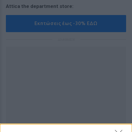
Attica the department store:
Εκπτώσεις έως -30% ΕΔΩ
ΔΙΑΦΗΜΙΣΗ