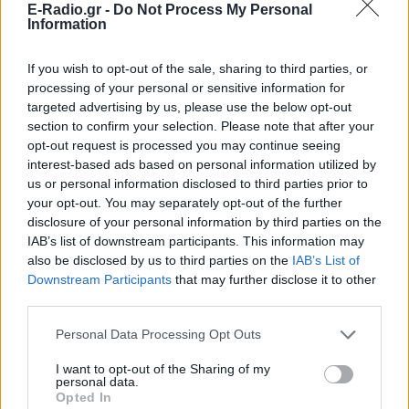
E-Radio.gr -
Do Not Process My Personal
Information
If you wish to opt-out of the sale, sharing to third parties, or
processing of your personal or sensitive information for
targeted advertising by us, please use the below opt-out
section to confirm your selection. Please note that after your
Ακολουθήστε το E-Radio.gr στο
Google News
opt-out request is processed you may continue seeing
και μάθετε πρώτοι
τα πιο hot νέα
.
interest-based ads based on personal information utilized by
us or personal information disclosed to third parties prior to
Διαβάστε περισσότερα θέματα για
Μόδα
,
your opt-out. You may separately opt-out of the further
Ομορφιά
,
Σχέσεις
και φυσικά
Celebrities
στο νέο
disclosure of your personal information by third parties on the
Pink.gr
!
IAB’s list of downstream participants. This information may
also be disclosed by us to third parties on the
IAB’s List of
Downstream Participants
that may further disclose it to other
Ακολουθήστε το E-Radio.gr και στο Instagram
third parties.
ΔΙΑΦΗΜΙΣΗ
Personal Data Processing Opt Outs
I want to opt-out of the Sharing of my
personal data.
Opted In