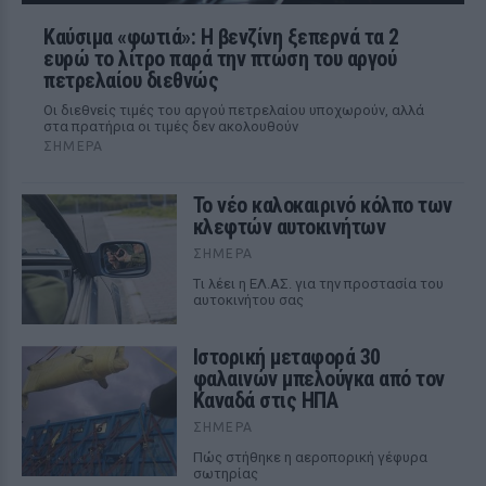
Καύσιμα «φωτιά»: Η βενζίνη ξεπερνά τα 2
ευρώ το λίτρο παρά την πτώση του αργού
πετρελαίου διεθνώς
Οι διεθνείς τιμές του αργού πετρελαίου υποχωρούν, αλλά
στα πρατήρια οι τιμές δεν ακολουθούν
ΣΉΜΕΡΑ
Το νέο καλοκαιρινό κόλπο των
κλεφτών αυτοκινήτων
ΣΉΜΕΡΑ
Tι λέει η ΕΛ.ΑΣ. για την προστασία του
αυτοκινήτου σας
Ιστορική μεταφορά 30
φαλαινών μπελούγκα από τον
Καναδά στις ΗΠΑ
ΣΉΜΕΡΑ
Πώς στήθηκε η αεροπορική γέφυρα
σωτηρίας