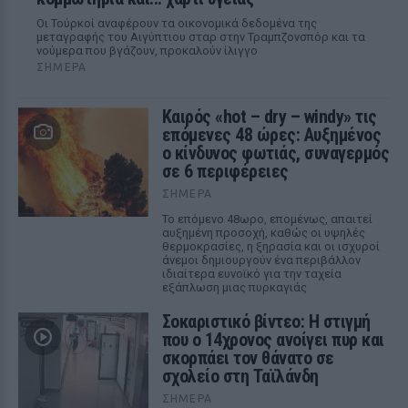
Οι Τούρκοί αναφέρουν τα οικονομικά δεδομένα της
μεταγραφής του Αιγύπτιου σταρ στην Τραμπζονσπόρ και τα
νούμερα που βγάζουν, προκαλούν ίλιγγο
ΣΉΜΕΡΑ
Καιρός «hot – dry – windy» τις
επόμενες 48 ώρες: Αυξημένος
ο κίνδυνος φωτιάς, συναγερμός
σε 6 περιφέρειες
ΣΉΜΕΡΑ
Το επόμενο 48ωρο, επομένως, απαιτεί
αυξημένη προσοχή, καθώς οι υψηλές
θερμοκρασίες, η ξηρασία και οι ισχυροί
άνεμοι δημιουργούν ένα περιβάλλον
ιδιαίτερα ευνοϊκό για την ταχεία
εξάπλωση μιας πυρκαγιάς
Σοκαριστικό βίντεο: Η στιγμή
που ο 14χρονος ανοίγει πυρ και
σκορπάει τον θάνατο σε
σχολείο στη Ταϊλάνδη
ΣΉΜΕΡΑ