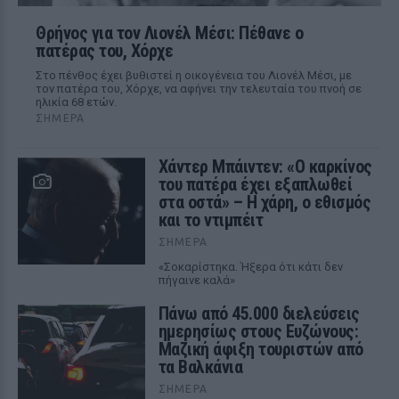
Θρήνος για τον Λιονέλ Μέσι: Πέθανε ο
πατέρας του, Χόρχε
Στο πένθος έχει βυθιστεί η οικογένεια του Λιονέλ Μέσι, με
τον πατέρα του, Χόρχε, να αφήνει την τελευταία του πνοή σε
ηλικία 68 ετών.
ΣΉΜΕΡΑ
Χάντερ Μπάιντεν: «Ο καρκίνος
του πατέρα έχει εξαπλωθεί
στα οστά» – Η χάρη, ο εθισμός
και το ντιμπέιτ
ΣΉΜΕΡΑ
«Σοκαρίστηκα. Ήξερα ότι κάτι δεν
πήγαινε καλά»
Πάνω από 45.000 διελεύσεις
ημερησίως στους Ευζώνους:
Μαζική άφιξη τουριστών από
τα Βαλκάνια
ΣΉΜΕΡΑ