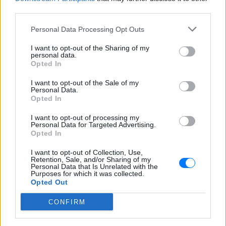
third parties.
ΔΕΙΤΕ ΕΠΙΣΗΣ
Personal Data Processing Opt Outs
ΣΤΗΝ ΙΔΙΑ ΚΑΤΗΓΟΡΙΑ
I want to opt-out of the Sharing of my
personal data.
Opted In
Ουκρανία: Βίντεο σοκ με
19χρονο να οδηγείται με τη βία
I want to opt-out of the Sale of my
Personal Data.
για επιστράτευση ‑ Τι είναι το
Opted In
«busification»
ΣΉΜΕΡΑ
I want to opt-out of processing my
Personal Data for Targeted Advertising.
Βίντεο που φέρεται να δείχνει βίαιη
Opted In
μεταφορά άνδρα για στρατιωτική
επιστράτευση στην Ουκρανία
I want to opt-out of Collection, Use,
επαναφέρει τη συζήτηση για το λεγόμενο
Retention, Sale, and/or Sharing of my
«busification».
Personal Data that Is Unrelated with the
Purposes for which it was collected.
Ουκρανία: Βίντεο σοκ με
Opted Out
19χρονο να οδηγείται με τη βία
για επιστράτευση ‑ Τι είναι το
CONFIRM
«busification»
ΣΉΜΕΡΑ