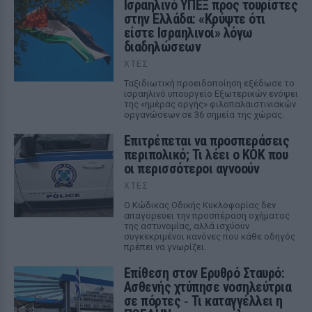
Ισραηλινό ΥΠΕΞ προς τουρίστες
στην Ελλάδα: «Κρύψτε ότι
είστε Ισραηλινοί» λόγω
διαδηλώσεων
ΧΤΕΣ
Ταξιδιωτική προειδοποίηση εξέδωσε το
ισραηλινό υπουργείο Εξωτερικών ενόψει
της «ημέρας οργής» φιλοπαλαιστινιακών
οργανώσεων σε 36 σημεία της χώρας.
Επιτρέπεται να προσπεράσεις
περιπολικό; Τι λέει ο ΚΟΚ που
οι περισσότεροι αγνοούν
ΧΤΕΣ
Ο Κώδικας Οδικής Κυκλοφορίας δεν
απαγορεύει την προσπέραση οχήματος
της αστυνομίας, αλλά ισχύουν
συγκεκριμένοι κανόνες που κάθε οδηγός
πρέπει να γνωρίζει.
Επίθεση στον Ερυθρό Σταυρό:
Ασθενής χτύπησε νοσηλεύτρια
σε πόρτες ‑ Τι καταγγέλλει η