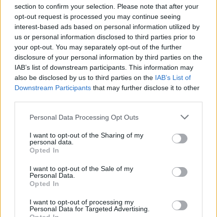
«Πριν 10 χρόνια φώναζαν
section to confirm your selection. Please note that after your
οφσάιντ, δεν ήξεραν ότι η
opt-out request is processed you may continue seeing
μπάλα μπάσκετ είναι
interest-based ads based on personal information utilized by
πορτοκαλί»
us or personal information disclosed to third parties prior to
ΧΤΕΣ
your opt-out. You may separately opt-out of the further
disclosure of your personal information by third parties on the
Ο Δημήτρης Γιαννακόπουλος έδωσε
συνέντευξη στους «EuroInsiders» και
IAB’s list of downstream participants. This information may
αναφέρθηκε, μεταξύ άλλων, στην
also be disclosed by us to third parties on the
IAB’s List of
αντιπαλότητα με τον Ολυμπιακό και στο
Downstream Participants
that may further disclose it to other
τι πήγε λάθος την περσινή σεζόν
third parties.
Αλογα σε πανηγύρια της
Λέσβου: Η A Promise to Animals
Personal Data Processing Opt Outs
απαντά σε όσους θεωρούν την
κριτική «επίθεση στον τόπο»
I want to opt-out of the Sharing of my
personal data.
ΧΤΕΣ
Opted In
Βίντεο με άλογα να εκτελούν φιγούρες
δίπλα σε σπασμένα μπουκάλια
I want to opt-out of the Sale of my
Personal Data.
πυροδότησαν έντονη αντιπαράθεση στα
μέσα κοινωνικής δικτύωσης
Opted In
Έφυγε από τη ζωή στα 74 του ο
I want to opt-out of processing my
σπουδαίος ηθοποιός Νίκος
Personal Data for Targeted Advertising.