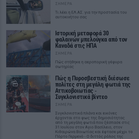
ΣΉΜΕΡΑ
Tι λέει η ΕΛ.ΑΣ. για την προστασία του
αυτοκινήτου σας
Ιστορική μεταφορά 30
φαλαινών μπελούγκα από τον
Καναδά στις ΗΠΑ
ΣΉΜΕΡΑ
Πώς στήθηκε η αεροπορική γέφυρα
σωτηρίας
Πώς η Πυροσβεστική διέσωσε
πολίτες στη μεγάλη φωτιά της
Αττικοβοιωτίας ‑
Συγκλονιστικά βίντεο
ΣΉΜΕΡΑ
Συγκλονιστικά πλάνα και εικόνες
έρχονται στο φως της δημοσιότητας
από τη μεγάλη φωτιά που ξέσπασε στις
31 Ιουλίου στον Αγιο Βασίλειο, στον
Κιθαιρώνα Βοιωτίας και έφτασε μέχρι το
Πόρτο Γερμενό - Ο διττός ρόλος της