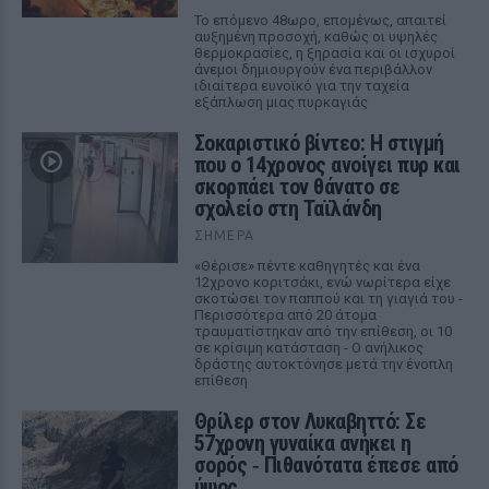
Το επόμενο 48ωρο, επομένως, απαιτεί
αυξημένη προσοχή, καθώς οι υψηλές
θερμοκρασίες, η ξηρασία και οι ισχυροί
άνεμοι δημιουργούν ένα περιβάλλον
ιδιαίτερα ευνοϊκό για την ταχεία
εξάπλωση μιας πυρκαγιάς
Σοκαριστικό βίντεο: Η στιγμή
που ο 14χρονος ανοίγει πυρ και
σκορπάει τον θάνατο σε
σχολείο στη Ταϊλάνδη
ΣΉΜΕΡΑ
«Θέρισε» πέντε καθηγητές και ένα
12χρονο κοριτσάκι, ενώ νωρίτερα είχε
σκοτώσει τον παππού και τη γιαγιά του -
Περισσότερα από 20 άτομα
τραυματίστηκαν από την επίθεση, οι 10
σε κρίσιμη κατάσταση - Ο ανήλικος
δράστης αυτοκτόνησε μετά την ένοπλη
επίθεση
Θρίλερ στον Λυκαβηττό: Σε
57χρονη γυναίκα ανήκει η
σορός ‑ Πιθανότατα έπεσε από
ύψος