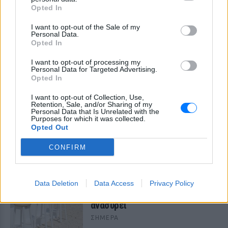
ΣΉΜΕΡΑ
Opted In
Βίντεο που φέρεται να δείχνει βίαιη
μεταφορά άνδρα για στρατιωτική
I want to opt-out of the Sale of my
επιστράτευση στην Ουκρανία
Personal Data.
επαναφέρει τη συζήτηση για το λεγόμενο
Opted In
«busification».
I want to opt-out of processing my
Ουκρανία: Βίντεο σοκ με
Personal Data for Targeted Advertising.
19χρονο να οδηγείται με τη βία
Opted In
για επιστράτευση ‑ Τι είναι το
«busification»
I want to opt-out of Collection, Use,
Retention, Sale, and/or Sharing of my
Personal Data that Is Unrelated with the
ΣΉΜΕΡΑ
Purposes for which it was collected.
Βίντεο που φέρεται να δείχνει βίαιη
Opted Out
μεταφορά άνδρα για στρατιωτική
επιστράτευση στην Ουκρανία
CONFIRM
επαναφέρει τη συζήτηση για το λεγόμενο
«busification».
Πάρο: 4χρονος έχασε τη ζωή
του σε πισίνα beach bar –
Data Deletion
Data Access
Privacy Policy
Βούτηξε ο μπάρμαν για να τον
ανασύρει
ΣΉΜΕΡΑ