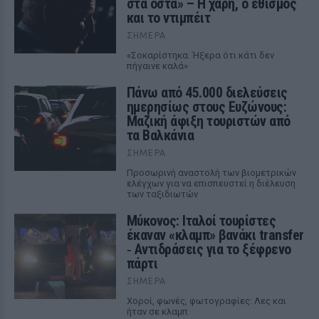
στα οστά» – Η χάρη, ο εθισμός
και το ντιμπέιτ
ΣΉΜΕΡΑ
«Σοκαρίστηκα. Ήξερα ότι κάτι δεν
πήγαινε καλά»
Πάνω από 45.000 διελεύσεις
ημερησίως στους Ευζώνους:
Μαζική άφιξη τουριστών από
τα Βαλκάνια
ΣΉΜΕΡΑ
Προσωρινή αναστολή των βιομετρικών
ελέγχων για να επισπευστεί η διέλευση
των ταξιδιωτών
Μύκονος: Ιταλοί τουρίστες
έκαναν «κλαμπ» βανάκι transfer
‑ Αντιδράσεις για το ξέφρενο
πάρτι
ΣΉΜΕΡΑ
Χοροί, φωνές, φωτογραφίες: Λες και
ήταν σε κλαμπ