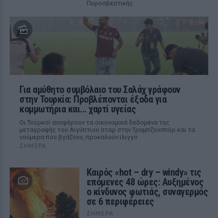
Πυροσβεστικής
Για αμύθητο συμβόλαιο του Σαλάχ γράφουν
στην Τουρκία: Προβλέπονται έξοδα για
κομμωτήρια και... χαρτί υγείας
Οι Τούρκοί αναφέρουν τα οικονομικά δεδομένα της
μεταγραφής του Αιγύπτιου σταρ στην Τραμπζονσπόρ και τα
νούμερα που βγάζουν, προκαλούν ίλιγγο
ΣΉΜΕΡΑ
Καιρός «hot – dry – windy» τις
επόμενες 48 ώρες: Αυξημένος
ο κίνδυνος φωτιάς, συναγερμός
σε 6 περιφέρειες
ΣΉΜΕΡΑ