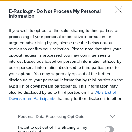
E-Radio.gr -
Do Not Process My Personal
Information
If you wish to opt-out of the sale, sharing to third parties, or
processing of your personal or sensitive information for
targeted advertising by us, please use the below opt-out
section to confirm your selection. Please note that after your
opt-out request is processed you may continue seeing
interest-based ads based on personal information utilized by
us or personal information disclosed to third parties prior to
your opt-out. You may separately opt-out of the further
ΔΕΙΤΕ ΕΠΙΣΗΣ
disclosure of your personal information by third parties on the
IAB’s list of downstream participants. This information may
also be disclosed by us to third parties on the
IAB’s List of
ΣΤΗΝ ΙΔΙΑ ΚΑΤΗΓΟΡΙΑ
Downstream Participants
that may further disclose it to other
third parties.
Ουκρανία: Βίντεο σοκ με
19χρονο να οδηγείται με τη βία
Personal Data Processing Opt Outs
για επιστράτευση ‑ Τι είναι το
«busification»
I want to opt-out of the Sharing of my
personal data.