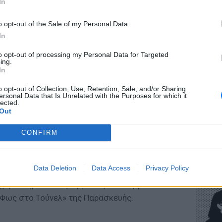
In
o opt-out of the Sale of my Personal Data.
In
» συμπλήρωσε, με σαφήνεια, η Αγγελική
ΕΥ ΖΗΝ
to opt-out of processing my Personal Data for Targeted
Πώς να
χεια στο θέμα της εξαφάνισης του Θάνου
ing.
στους 
In
 εδώ και 56 ημέρες στην Θεσσαλονίκη.
o opt-out of Collection, Use, Retention, Sale, and/or Sharing
ει την άδεια δουλέψει σαν ντελιβεράς και να
ersonal Data that Is Unrelated with the Purposes for which it
lected.
 άλλους που ασκούσαν εξουσία και σε αυτόν
Out
. Με αποτέλεσμα οι απειλές να αρχίσουν
τη νύχτα στο φως τα μηνύματα που έστειλαν
CONFIRM
τήσουν. Μηνύματα άγρια, μια φωτογραφία με
POP CU
λές με κατσαβίδι, «θα σου κόψω τα πόδια» και
Η κωμω
Data Deletion
Data Access
Privacy Policy
νεοπλο
μησε να βρει δουλειά σαν ντελιβεράς χωρίς να
χαρακτηριστικά η Αγγελική Ηλιάδη για το
«Φως στο Τούνελ» της Παρασκευής.