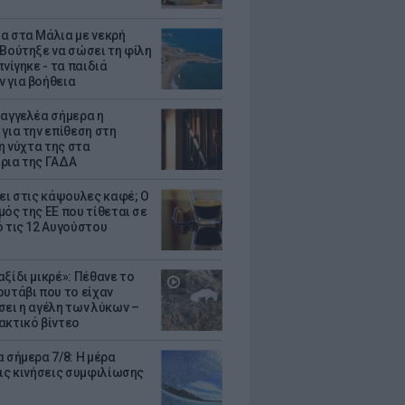
α στα Μάλια με νεκρή
 Βούτηξε να σώσει τη φίλη
πνίγηκε - τα παιδιά
 για βοήθεια
σαγγελέα σήμερα η
 για την επίθεση στη
 η νύχτα της στα
ρια της ΓΑΔΑ
ζει στις κάψουλες καφέ; Ο
μός της ΕΕ που τίθεται σε
ό τις 12 Αυγούστου
ξίδι μικρέ»: Πέθανε το
ουτάβι που το είχαν
σει η αγέλη των λύκων –
ακτικό βίντεο
 σήμερα 7/8: Η μέρα
τις κινήσεις συμφιλίωσης