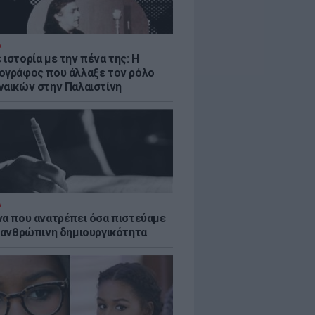
Α
ιστορία με την πένα της: Η
ογράφος που άλλαξε τον ρόλο
ναικών στην Παλαιστίνη
Α
να που ανατρέπει όσα πιστεύαμε
ν ανθρώπινη δημιουργικότητα