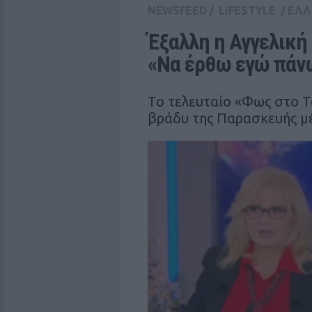
NEWSFEED
/
LIFESTYLE
/
ΕΛΛ
Έξαλλη η Αγγελική
«Να έρθω εγώ πάνω
Το τελευταίο «Φως στο Τ
βράδυ της Παρασκευής μ