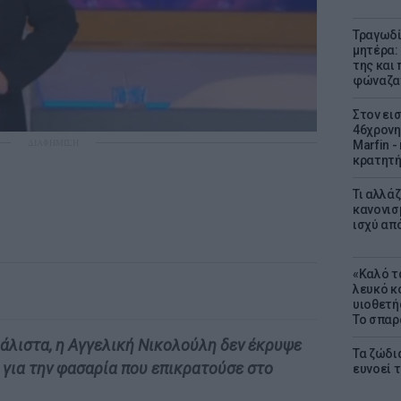
Τραγωδί
μητέρα:
της και 
φώναζαν
Στον ει
46χρονη
ΔΙΑΦΗΜΙΣΗ
Marfin -
κρατητή
Τι αλλά
κανονισ
ισχύ απ
«Καλό τα
λευκό κ
υιοθετή
Το σπαρ
μάλιστα, η Αγγελική Νικολούλη δεν έκρυψε
Τα ζώδια
ό για την φασαρία που επικρατούσε στο
ευνοεί 