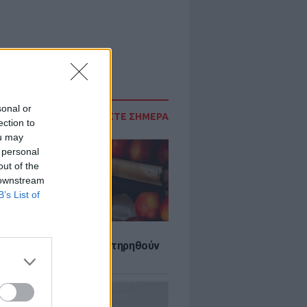
sonal or
ΔΙΑΒΑΣΤΕ ΣΗΜΕΡΑ
ection to
ou may
 personal
out of the
 downstream
B’s List of
τα που μπορουν να διατηρηθούν
ψυγείου το καλοκαίρι