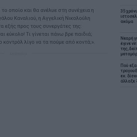
 το οποίο και θα ανέλυε στη συνέχεια η
35 χρόν
ιστοσελ
άλου Καναλιού, η Αγγελική Νικολούλη
ακόμα
α εξής προς τους συνεργάτες της:
αι εύκολο! Τι γίνεται πάνω βρε παιδιά;
Νεαρή γ
 κοντρόλ λίγο να τα πούμε από κοντά;».
έγινε vi
της, δε
μεταμό
ΔΙΑΦΗΜΙΣΗ
Πού εξα
τραγουδ
εκ. δίσ
άλλαξε 