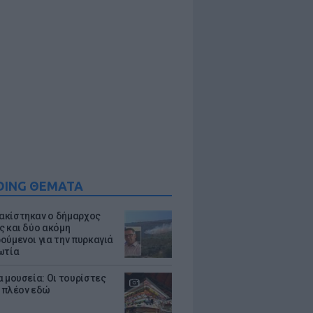
DING ΘΕΜΑΤΑ
κίστηκαν ο δήμαρχος
ς και δύο ακόμη
ούμενοι για την πυρκαγιά
ωτία
α μουσεία: Οι τουρίστες
 πλέον εδώ