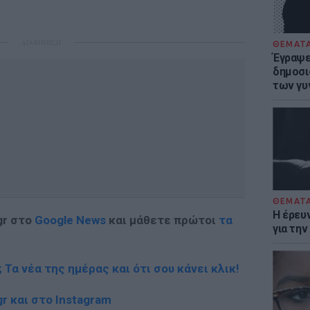
ΔΙΑΦΗΜΙΣΗ
ΘΕΜΑΤ
Έγραψε 
δημοσι
των γυ
ΘΕΜΑΤ
Η έρευ
gr στο
Google News
και μάθετε πρώτοι
τα
για τη
; Τα νέα της ημέρας και ότι σου κάνει κλικ!
r και στο Instagram