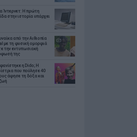
ια Ίντερνετ: Η πρώτη
ίδα στην ιστορία υπάρχει
υναίκα από την Αιθιοπία
ral με τη φυσική ομορφιά
ίτε την εντυπωσιακή
ρφωσή της
φανίστηκε η Dido; Η
ίστρια που πούλησε 40
κους άφησε τη δόξα και
ζωή