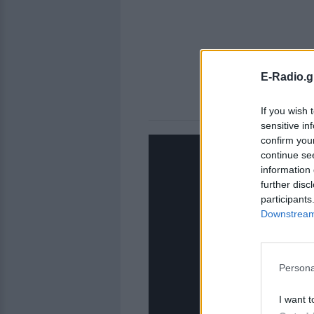
E-Radio.g
If you wish 
sensitive in
confirm you
continue se
information 
further disc
participants
Downstream 
Persona
I want t