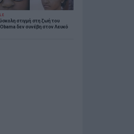
LE
δύσκολη στιγμή στη ζωή του
 Obama δεν συνέβη στον Λευκό