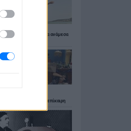
 αποφύγεις το σύγκαμα ανάμεσα
μηρούς
LTURE
δία που σατίρισε τον
υτισμό και παραμένει επίκαιρη