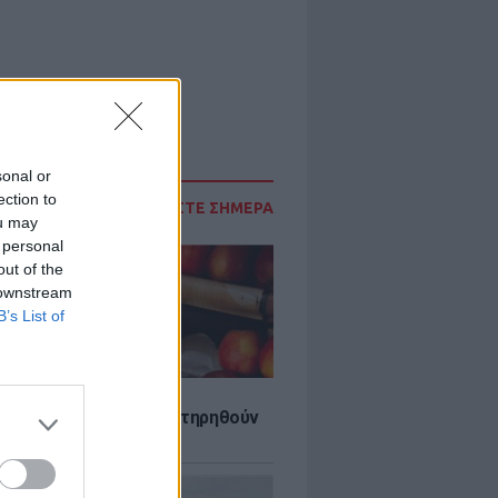
sonal or
ection to
ΔΙΑΒΑΣΤΕ ΣΗΜΕΡΑ
ou may
 personal
out of the
 downstream
B’s List of
τα που μπορουν να διατηρηθούν
ψυγείου το καλοκαίρι