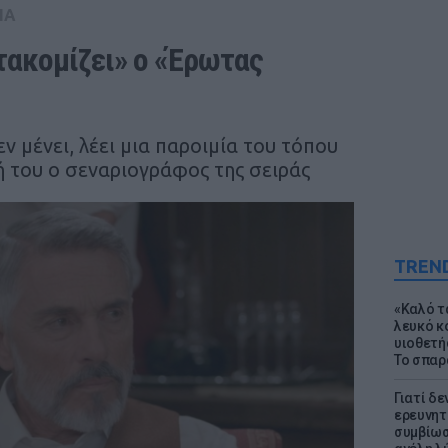
IA
τακομίζει» ο «Έρωτας 
ν μένει, λέει μια παροιμία του τόπου
 του ο σεναριογράφος της σειράς
TREN
«Καλό τα
λευκό κ
υιοθετή
Το σπαρ
Γιατί δε
ερευνητ
συμβίωσ