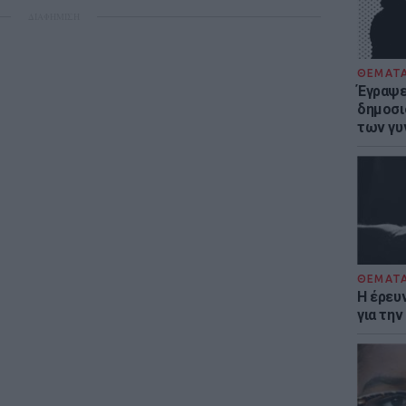
ΔΙΑΦΗΜΙΣΗ
ΘΕΜΑΤ
Έγραψε 
δημοσι
των γυ
ΘΕΜΑΤ
Η έρευ
για τη