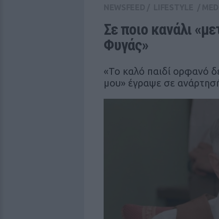
NEWSFEED
/
LIFESTYLE
/
MED
Σε ποιο κανάλι «με
Φυγάς»
«Το καλό παιδί ορφανό δε
μου» έγραψε σε ανάρτησή