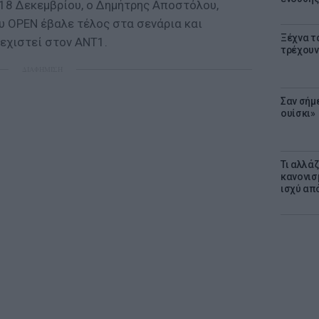
18 Δεκεμβρίου, ο Δημήτρης Αποστόλου,
υ OPEN έβαλε τέλος στα σενάρια και
Ξέχνα τ
εχιστεί στον ΑΝΤ1.
τρέχουν
ΔΙΑΦΗΜΙΣΗ
Σαν σήμ
ουίσκι»
Τι αλλά
κανονισ
ισχύ απ