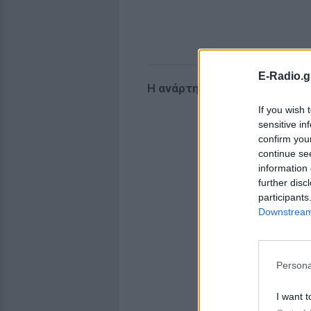
E-Radio.g
Η ανάρτηση του Δημήτρη Απ
If you wish 
sensitive in
confirm you
continue se
information 
further disc
participants
Downstream 
Persona
I want t