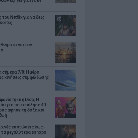
κων εξηγεί γιατί δεν
ς του Netflix για να δεις
ακοπές
θέγματα για τον
το
 σήμερα 7/8: Η μέρα
τις κινήσεις συμφιλίωσης
φανίστηκε η Dido; Η
ίστρια που πούλησε 40
κους άφησε τη δόξα και
ζωή
ρινές εκπτώσεις έως -
 τα μεγαλύτερα eshops
!