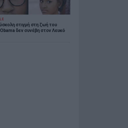
LE
δύσκολη στιγμή στη ζωή του
 Obama δεν συνέβη στον Λευκό