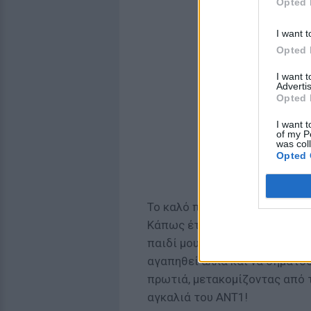
Opted 
I want t
Opted 
I want 
Advertis
Opted 
I want t
of my P
was col
Opted 
Το καλό παιδί ορφανό δεν μένε
Κάπως έτσι συνέβη και με το
παιδί μου (μας-πολλών όμως) 
αγαπηθεί αλλά και να σηματο
πρωτιά, μετακομίζοντας από 
αγκαλιά του ΑΝΤ1!