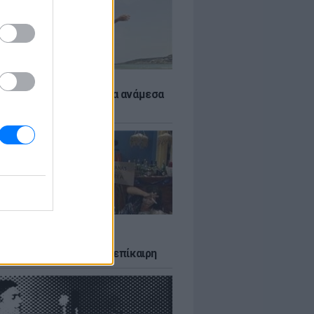
 αποφύγεις το σύγκαμα ανάμεσα
μηρούς
LTURE
δία που σατίρισε τον
υτισμό και παραμένει επίκαιρη