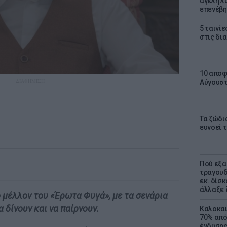
αγέλη λύ
επενέβη
5 ταινίε
στις δι
10 αποφ
ΔΙΑΦΗΜΙΣΗ
Αύγουσ
Τα ζώδια
ευνοεί 
Πού εξα
τραγουδ
εκ. δίσ
άλλαξε 
ο μέλλον του «Έρωτα Φυγά», με τα σενάρια
α δίνουν και να παίρνουν.
Καλοκαι
70% από
ένδυσης