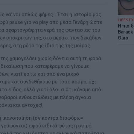
ίς να’ ναι απλώς φήμες… Έτσι η ιστορία μας
LIFESTY
φρύ pause για να play από μέσα Γενάρη ώστε
Η πιο 
στα αχαρτογράφητα νερά της φαντασίας του
Barack
ων υποκριτών της, στο μεράκι των δεκάδων
Οίκο
ρες, στη ρότα της ίδια της της μοίρας.
 της χαμογελάει χωρίς δόντια αυτή τη φορά.
 δικαίωση που καταφέραμε να γίνουμε
ών, γιατί έστω και από ένα μικρό
καμε και συνδεθήκαμε με τόσο κόσμο, όχι
το είδος, αλλά γιατί όλοι σ ότι κάναμε από
 σοβαροί ενθουσιώδεις με πλήρη άγνοια
ράγια και αντοχές!
 ικανοποίηση (σε κόντρα διαφόρων
γράφονται) αφού ειδικά φέτος η σειρά
ολλά της χιλιόμετρα με ελληνικά παπούτσια,