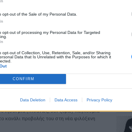
In
o opt-out of the Sale of my Personal Data.
In
to opt-out of processing my Personal Data for Targeted
ΕΥ ΖΗΝ
ing.
Πώς να
In
στους 
o opt-out of Collection, Use, Retention, Sale, and/or Sharing
ersonal Data that Is Unrelated with the Purposes for which it
lected.
Out
CONFIRM
ι, λέει μια παροιμία του τόπου μου.
 αγαπημένο αλλά και τόσο ταλαιπωρημένο
POP CU
Data Deletion
Data Access
Privacy Policy
Η κωμω
τον Έρωτα Φυγά, που κατάφερε όχι μόνο να
νεοπλο
δοτήσει μια (πιθανώς, δεν ξέρω) παγκόσμια
το κανάλι προβολής του στη νέα φιλόξενη