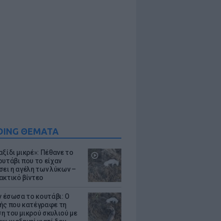
DING ΘΕΜΑΤΑ
ξίδι μικρέ»: Πέθανε το
ουτάβι που το είχαν
σει η αγέλη των λύκων –
ακτικό βίντεο
ν έσωσα το κουτάβι: Ο
ής που κατέγραφε τη
η του μικρού σκυλιού με