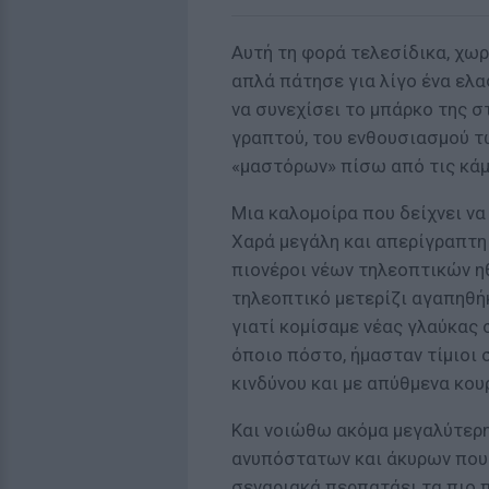
Αυτή τη φορά τελεσίδικα, χωρ
απλά πάτησε για λίγο ένα ελα
να συνεχίσει το μπάρκο της 
γραπτού, του ενθουσιασμού τ
«μαστόρων» πίσω από τις κάμε
Μια καλομοίρα που δείχνει να
Χαρά μεγάλη και απερίγραπτη
πιονέροι νέων τηλεοπτικών ηθ
τηλεοπτικό μετερίζι αγαπηθή
γιατί κομίσαμε νέας γλαύκας σ
όποιο πόστο, ήμασταν τίμιοι
κινδύνου και με απύθμενα κου
Και νοιώθω ακόμα μεγαλύτερη
ανυπόστατων και άκυρων που 
σεναριακά περπατάει τα πιο π