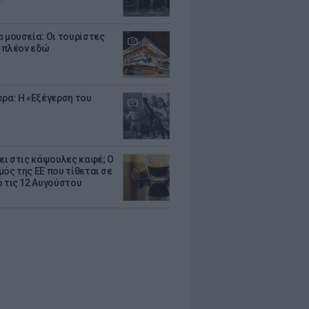
α μουσεία: Οι τουρίστες
 πλέον εδώ
ερα: Η «Εξέγερση του
ζει στις κάψουλες καφέ; Ο
μός της ΕΕ που τίθεται σε
ό τις 12 Αυγούστου