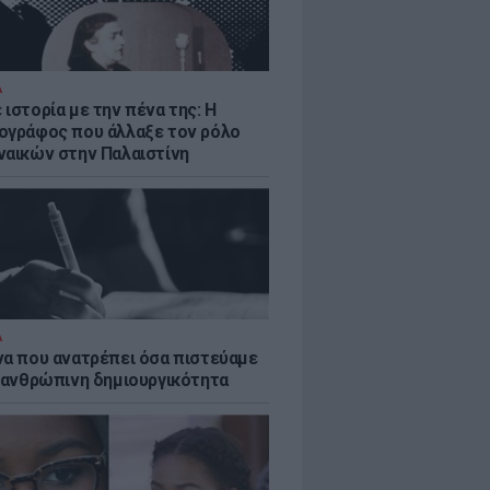
Α
ιστορία με την πένα της: Η
ογράφος που άλλαξε τον ρόλο
ναικών στην Παλαιστίνη
Α
να που ανατρέπει όσα πιστεύαμε
ν ανθρώπινη δημιουργικότητα