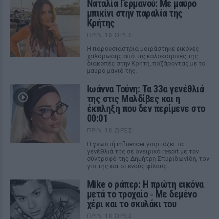
Ναταλία Γερμανού: Με μαύρο
μπικίνι στην παραλία της
Κρήτης
ΠΡΙΝ 10 ΏΡΕΣ
Η παρουσιάστρια μοιράστηκε εικόνες
χαλάρωσης από τις καλοκαιρινές της
διακοπές στην Κρήτη, ποζάροντας με το
μαύρο μαγιό της.
Ιωάννα Τούνη: Τα 33α γενέθλιά
της στις Μαλδίβες και η
έκπληξη που δεν περίμενε στο
00:01
ΠΡΙΝ 10 ΏΡΕΣ
Η γνωστή influencer γιορτάζει τα
γενέθλιά της σε ονειρικό resort με τον
σύντροφό της Δημήτρη Σπυριδωνίδη, τον
γιο της και στενούς φίλους.
Mike ο ράπερ: Η πρώτη εικόνα
μετά το τροχαίο ‑ Με δεμένο
χέρι και το σκυλάκι του
ΠΡΙΝ 10 ΏΡΕΣ