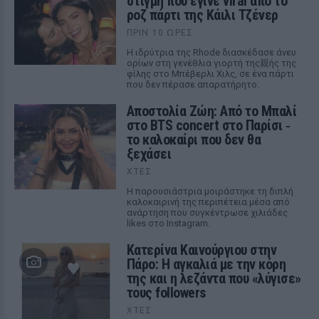
στιγμή που έγινε viral από το
ροζ πάρτι της Κάιλι Τζένερ
ΠΡΙΝ 10 ΏΡΕΣ
Η ιδρύτρια της Rhode διασκέδασε άνευ
ορίων στη γενέθλια γιορτή της親ής της
φίλης στο Μπέβερλι Χιλς, σε ένα πάρτι
που δεν πέρασε απαρατήρητο.
Αποστολία Ζώη: Από το Μπαλί
στο BTS concert στο Παρίσι ‑
το καλοκαίρι που δεν θα
ξεχάσει
ΧΤΕΣ
Η παρουσιάστρια μοιράστηκε τη διπλή
καλοκαιρινή της περιπέτεια μέσα από
ανάρτηση που συγκέντρωσε χιλιάδες
likes στο Instagram.
Κατερίνα Καινούργιου στην
Πάρο: Η αγκαλιά με την κόρη
της και η λεζάντα που «λύγισε»
τους followers
ΧΤΕΣ