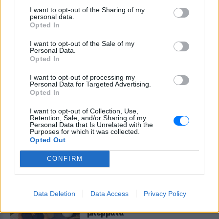
Ρούλα Κορομηλά αποχαιρετά
I want to opt-out of the Sharing of my
τον Νίκο Καλογερόπουλο:
personal data.
«Στεναχωρήθηκα πολύ ‑ έχω να
Opted In
θυμάμαι πολλά»
I want to opt-out of the Sale of my
ΠΡΙΝ 10 ΏΡΕΣ
Personal Data.
Η παρουσιάστρια έγραψε στο Instagram
Opted In
για τον χαμό του σπουδαίου ηθοποιού,
τονίζοντας ότι θαύμαζε το τεράστιο
I want to opt-out of processing my
ταλέντο του.
Personal Data for Targeted Advertising.
Opted In
Φαίη Σκορδά: Διακοπές στη
Νάξο πριν από την επιστροφή
I want to opt-out of Collection, Use,
στον ΑΝΤ1 και τον γάμο της
Retention, Sale, and/or Sharing of my
Personal Data that Is Unrelated with the
ΠΡΙΝ 10 ΏΡΕΣ
Purposes for which it was collected.
Opted Out
Η παρουσιάστρια χαλαρώνει στο
κυκλαδίτικο νησί πριν ξεκινήσει μια από
τις πιο γεμάτες περιόδους της καριέρας
CONFIRM
και της προσωπικής της ζωής.
Κατερίνα Παναγοπούλου: Η
βραδινή εμφάνισή της στη
Data Deletion
Data Access
Privacy Policy
Μύκονο που τράβηξε όλα τα
βλέμματα