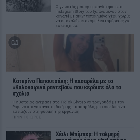
Ο γνωστός ράπερ εμφανίστηκε στο
Instagram Story του ξαπλωμένος στον
καναπέ με ακινητοποιημένο χέρι, χωρίς
να αποκαλύψει ακόμη λεπτομέρειες για
το ατύχημα.
Κατερίνα Παπουτσάκη: Η πασαρέλα με το
«Καλοκαιρινά ραντεβού» που κέρδισε όλα τα
σχόλια
Η ηθοποιός ανέβασε στο TikTok βίντεο να τραγουδά με τον
Papazo και να κάνει τη δική της... πασαρέλα, με τους fans να
εστιάζουν στη φυσική της εμφάνιση.
ΠΡΙΝ 10 ΏΡΕΣ
Χέιλι Μπίμπερ: Η τολμηρή