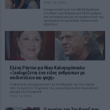
ΠΡΙΝ 10 ΏΡΕΣ
Η παρουσιάστρια του MEGA βρέθηκε
στο Νησί των Ανέμων για πέντε ημέρες
και εντυπωσίασε με το vacation look της,
αρνούμενη να σχολιάσει τηλεοπτικές
εξελίξεις.
Ελένη Ράντου για Νίκο Καλογερόπουλο:
«Ξεκληρίζεται ένα είδος ανθρώπων με
ανιδιοτέλεια και ψυχή»
Η ηθοποιός αποχαιρέτησε τον συνάδελφό της που έφυγε
από τη ζωή στα 74 χρόνια του, μοιραζόμενη ένα συγκινητικό
μήνυμα στο Facebook.
ΠΡΙΝ 10 ΏΡΕΣ
Ο σωσίας του Τομ Κρουζ που