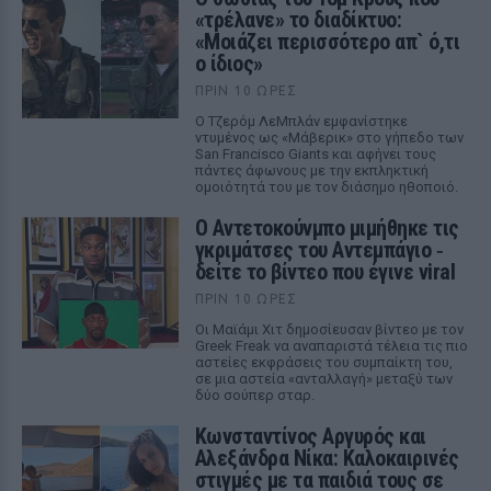
«τρέλανε» το διαδίκτυο:
«Μοιάζει περισσότερο απ` ό,τι
ο ίδιος»
ΠΡΙΝ 10 ΏΡΕΣ
Ο Τζερόμ ΛεΜπλάν εμφανίστηκε
ντυμένος ως «Μάβερικ» στο γήπεδο των
San Francisco Giants και αφήνει τους
πάντες άφωνους με την εκπληκτική
ομοιότητά του με τον διάσημο ηθοποιό.
Ο Αντετοκούνμπο μιμήθηκε τις
γκριμάτσες του Αντεμπάγιο ‑
δείτε το βίντεο που έγινε viral
ΠΡΙΝ 10 ΏΡΕΣ
Οι Μαϊάμι Χιτ δημοσίευσαν βίντεο με τον
Greek Freak να αναπαριστά τέλεια τις πιο
αστείες εκφράσεις του συμπαίκτη του,
σε μια αστεία «ανταλλαγή» μεταξύ των
δύο σούπερ σταρ.
Κωνσταντίνος Αργυρός και
Αλεξάνδρα Νίκα: Καλοκαιρινές
στιγμές με τα παιδιά τους σε