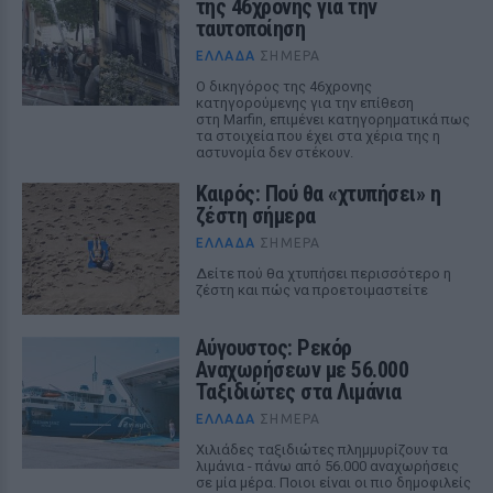
της 46χρονης για την
ταυτοποίηση
ΕΛΛΆΔΑ
ΣΉΜΕΡΑ
Ο δικηγόρος της 46χρονης
κατηγορούμενης για την επίθεση
στη Marfin, επιμένει κατηγορηματικά πως
τα στοιχεία που έχει στα χέρια της η
αστυνομία δεν στέκουν.
Καιρός: Πού θα «χτυπήσει» η
ζέστη σήμερα
ΕΛΛΆΔΑ
ΣΉΜΕΡΑ
Δείτε πού θα χτυπήσει περισσότερο η
ζέστη και πώς να προετοιμαστείτε
Αύγουστος: Ρεκόρ
Αναχωρήσεων με 56.000
Ταξιδιώτες στα Λιμάνια
ΕΛΛΆΔΑ
ΣΉΜΕΡΑ
Χιλιάδες ταξιδιώτες πλημμυρίζουν τα
λιμάνια - πάνω από 56.000 αναχωρήσεις
σε μία μέρα. Ποιοι είναι οι πιο δημοφιλείς