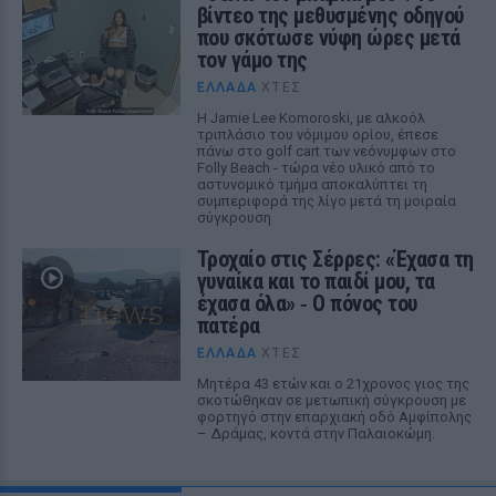
βίντεο της μεθυσμένης οδηγού
που σκότωσε νύφη ώρες μετά
τον γάμο της
ΕΛΛΆΔΑ
ΧΤΕΣ
Η Jamie Lee Komoroski, με αλκοόλ
τριπλάσιο του νόμιμου ορίου, έπεσε
πάνω στο golf cart των νεόνυμφων στο
Folly Beach - τώρα νέο υλικό από το
αστυνομικό τμήμα αποκαλύπτει τη
συμπεριφορά της λίγο μετά τη μοιραία
σύγκρουση
Τροχαίο στις Σέρρες: «Έχασα τη
γυναίκα και το παιδί μου, τα
έχασα όλα» ‑ Ο πόνος του
πατέρα
ΕΛΛΆΔΑ
ΧΤΕΣ
Μητέρα 43 ετών και ο 21χρονος γιος της
σκοτώθηκαν σε μετωπική σύγκρουση με
φορτηγό στην επαρχιακή οδό Αμφίπολης
– Δράμας, κοντά στην Παλαιοκώμη.