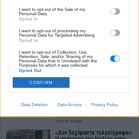
I want to opt-out of the Sale of my
ΣΤΗΝ ΙΔΙΑ ΚΑΤΗΓΟΡΙΑ
Personal Data.
Opted In
Πάνω από 45.000 διελεύσεις
ημερησίως στους Ευζώνους:
I want to opt-out of processing my
Personal Data for Targeted Advertising.
Μαζική άφιξη τουριστών από
Opted In
τα Βαλκάνια
I want to opt-out of Collection, Use,
ΕΛΛΆΔΑ
ΣΉΜΕΡΑ
Retention, Sale, and/or Sharing of my
Προσωρινή αναστολή των βιομετρικών
Personal Data that Is Unrelated with the
Purposes for which it was collected.
ελέγχων για να επισπευστεί η διέλευση
των ταξιδιωτών
Opted Out
Μύκονος: Ιταλοί τουρίστες
CONFIRM
έκαναν «κλαμπ» βανάκι transfer
‑ Αντιδράσεις για το ξέφρενο
πάρτι
Data Deletion
Data Access
Privacy Policy
ΕΛΛΆΔΑ
ΣΉΜΕΡΑ
Χοροί, φωνές, φωτογραφίες: Λες και
ήταν σε κλαμπ
«Δεν δεχόμαστε τελεσίγραφα»:
Η απάντηση της Ιταλίας στην