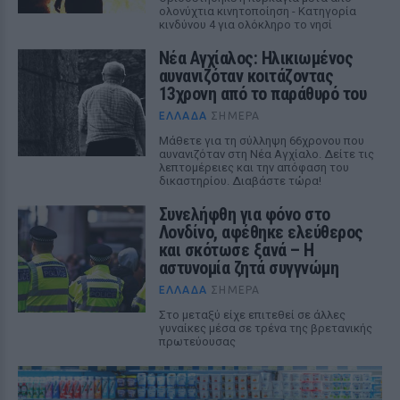
ολονύχτια κινητοποίηση - Κατηγορία
κινδύνου 4 για ολόκληρο το νησί
Νέα Αγχίαλος: Ηλικιωμένος
αυνανιζόταν κοιτάζοντας
13χρονη από το παράθυρό του
ΕΛΛΆΔΑ
ΣΉΜΕΡΑ
Μάθετε για τη σύλληψη 66χρονου που
αυνανιζόταν στη Νέα Αγχίαλο. Δείτε τις
λεπτομέρειες και την απόφαση του
δικαστηρίου. Διαβάστε τώρα!
Συνελήφθη για φόνο στο
Λονδίνο, αφέθηκε ελεύθερος
και σκότωσε ξανά – Η
αστυνομία ζητά συγγνώμη
ΕΛΛΆΔΑ
ΣΉΜΕΡΑ
Στο μεταξύ είχε επιτεθεί σε άλλες
γυναίκες μέσα σε τρένα της βρετανικής
πρωτεύουσας