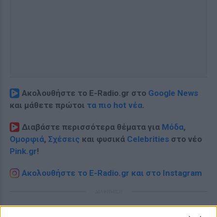
Ακολουθήστε το E-Radio.gr στο
Google News
και μάθετε πρώτοι
τα πιο hot νέα
.
Διαβάστε περισσότερα θέματα για
Μόδα
,
Ομορφιά
,
Σχέσεις
και φυσικά
Celebrities
στο νέο
Pink.gr
!
Ακολουθήστε το E-Radio.gr και στο Instagram
ΔΙΑΦΗΜΙΣΗ