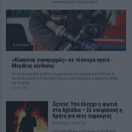
καλοκαιρινοί προορισμοί;
ΕΛΛΆΔΑ
«Κόκκινος συναγερμός» σε τέσσερα νησιά ‑
Μεγάλος κίνδυνος
Για πολύ υψηλό κίνδυνο πυρκαγιάς (κατηγορία κινδύνου 4)
προειδοποιεί η Πολιτική Προστασία σήμερα, Σάββατο (8/8),
σε 4 νησιά.
ΣΉΜΕΡΑ
Σητεία: Υπό έλεγχο η φωτιά
στα Αχλάδια – Σε επιφυλακή η
Κρήτη για νέες πυρκαγιές
ΕΛΛΆΔΑ
ΣΉΜΕΡΑ
Οριοθετήθηκε η πυρκαγιά μετά από