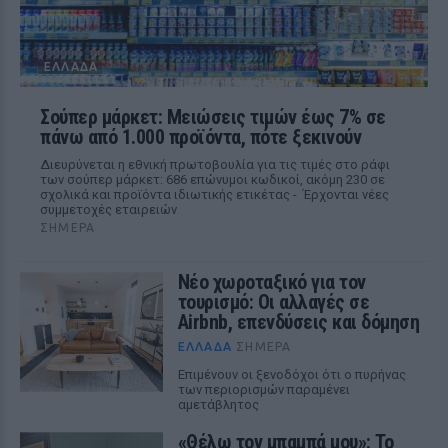
ΕΛΛΆΔΑ
Σούπερ μάρκετ: Μειώσεις τιμών έως 7% σε
πάνω από 1.000 προϊόντα, πότε ξεκινούν
Διευρύνεται η εθνική πρωτοβουλία για τις τιμές στο ράφι
των σούπερ μάρκετ: 686 επώνυμοι κωδικοί, ακόμη 230 σε
σχολικά και προϊόντα ιδιωτικής ετικέτας - Έρχονται νέες
συμμετοχές εταιρειών
ΣΉΜΕΡΑ
Νέο χωροταξικό για τον
τουρισμό: Οι αλλαγές σε
Airbnb, επενδύσεις και δόμηση
ΕΛΛΆΔΑ
ΣΉΜΕΡΑ
Επιμένουν οι ξενοδόχοι ότι ο πυρήνας
των περιορισμών παραμένει
αμετάβλητος
«Θέλω τον μπαμπά μου»: Το