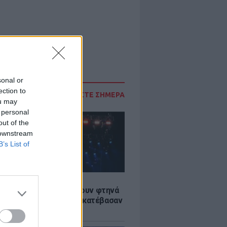
sonal or
ection to
ΔΙΑΒΑΣΤΕ ΣΗΜΕΡΑ
ou may
 personal
out of the
 downstream
B’s List of
LE
αυλίες επιτέλους βγάζουν φτηνά
ια - Ποιοι καλλιτέχνες κατέβασαν
ές