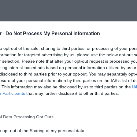
r -
Do Not Process My Personal Information
ό της λογαριασμό στο Instagram, η Αφροδίτη
to opt-out of the sale, sharing to third parties, or processing of your per
formation for targeted advertising by us, please use the below opt-out s
ιστορία για το πένθος της.
r selection. Please note that after your opt-out request is processed y
eing interest-based ads based on personal information utilized by us or
disclosed to third parties prior to your opt-out. You may separately opt-
losure of your personal information by third parties on the IAB’s list of
. This information may also be disclosed by us to third parties on the
IA
Participants
that may further disclose it to other third parties.
LIFESTY
Οι συν
l Data Processing Opt Outs
εισιτήρ
τις τιμ
o opt-out of the Sharing of my personal data.