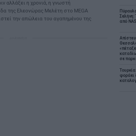
ιν αλλάξει η χρονιά, η γνωστή
ιδα της Ελεονώρας Μελέτη στο MEGA
Πύραυλο
Σελήνη: 
ιστεί την απώλεια του αγαπημένου της
από NAS
Απίστευ
ΔΙΑΦΗΜΙΣΗ
Θεσσαλο
«πέταξε
καταδίω
σε παρκ
Τουρκία
φοράει δ
καταλογ