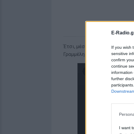
E-Radio.g
Έτσι, μέσα από τον προσωπικ
If you wish 
sensitive in
Γραμμέλη δημοσίευσε μια λιτή 
confirm you
continue se
information 
further disc
participants
Downstream 
Persona
I want t