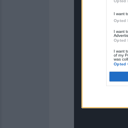
Opted 
I want t
Opted 
I want 
Advertis
Opted 
I want t
of my P
was col
Opted 