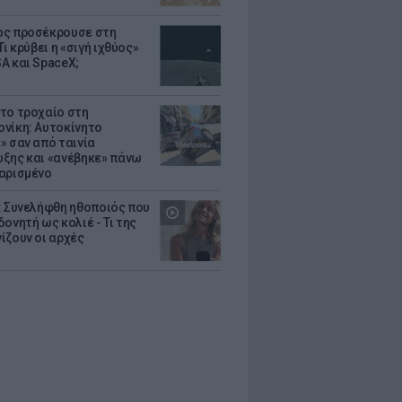
ς προσέκρουσε στη
Τι κρύβει η «σιγή ιχθύος»
A και SpaceX;
το τροχαίο στη
νίκη: Αυτοκίνητο
» σαν από ταινία
ξης και «ανέβηκε» πάνω
αρισμένο
: Συνελήφθη ηθοποιός που
oνητή ως κολιέ - Τι της
ίζουν οι αρχές