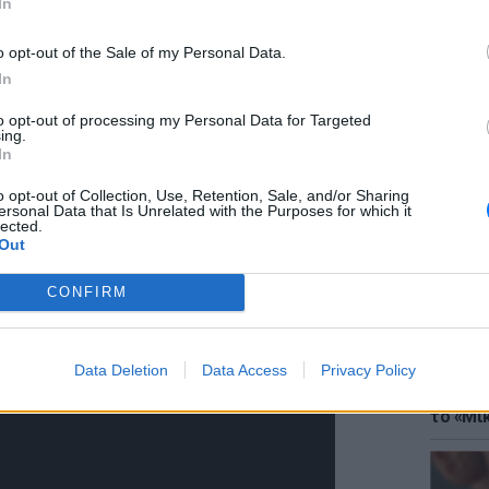
In
o opt-out of the Sale of my Personal Data.
In
to opt-out of processing my Personal Data for Targeted
ing.
ΘΕΜΑΤ
In
Έφτιαξ
μουσική
o opt-out of Collection, Use, Retention, Sale, and/or Sharing
ersonal Data that Is Unrelated with the Purposes for which it
lected.
Out
CONFIRM
Data Deletion
Data Access
Privacy Policy
ΘΕΜΑΤ
Explain
το «Μικ