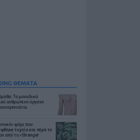
DING ΘΕΜΑΤΑ
έμαθα: Το μοναδικό
κό ανθρώπινο όργανο
οαναγεννάται
μονικό» ψάρι που
φθηκε τυχαία και πήρε το
ου από το «Stranger