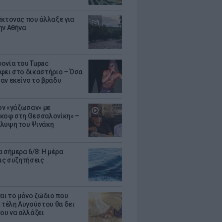
έκτονας που άλλαξε για
ην Αθήνα
ονία του Tupac
φει στο δικαστήριο – Όσα
αν εκείνο το βράδυ
Τον «γάζωσαν» με
κοφ στη Θεσσαλονίκη» –
λυψη του Ψινάκη
 σήμερα 6/8: Η μέρα
τις συζητήσεις
ναι το μόνο ζώδιο που
α τέλη Αυγούστου θα δει
του να αλλάζει