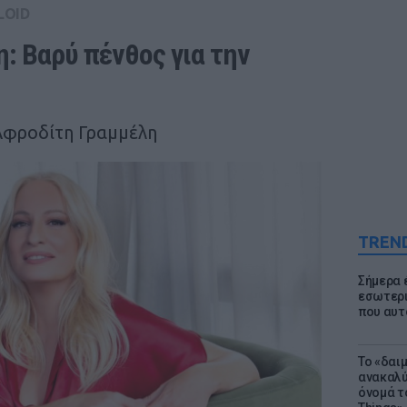
LOID
 Βαρύ πένθος για την 
Αφροδίτη Γραμμέλη
TREN
Σήμερα 
εσωτερι
που αυτ
Το «δαι
ανακαλύ
όνομά τ