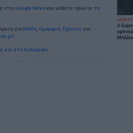
gr στο
Google News
και μάθετε πρώτοι
τα
LIFESTY
Ο διάσ
έματα για
Μόδα
,
Ομορφιά
,
Σχέσεις
και
εμπνεύ
ink.gr
!
Μπήλιο
r και στο Instagram
ΔΙΑΦΗΜΙΣΗ