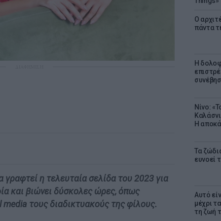
Things»
Ο αρχιτ
πάντα τ
Η δολοφ
ΔΙΑΦΗΜΙΣΗ
επιστρέ
συνέβησ
Νίνο: «
Καλάσνι
Η αποκά
Τα ζώδια
ευνοεί 
 γραφτεί η τελευταία σελίδα του 2023 για
ία και βιώνει δύσκολες ώρες, όπως
Αυτό εί
l media τους διαδικτυακούς της φίλους.
μέχρι τ
τη ζωή 