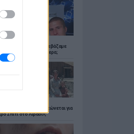
Α
αν το Napster που κατεβάζαμε
 - Πού βρίσκονται σήμερα;
Α
er: Γιατί η Αμερική τσακώνεται για
ρό Σπίτι στο Λιβάδι»;