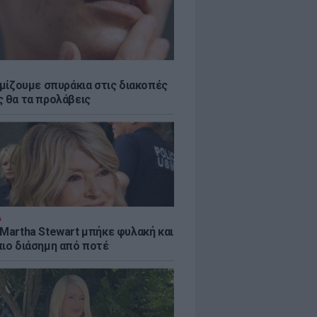
εμίζουμε σπυράκια στις διακοπές
ς θα τα προλάβεις
Α
 Martha Stewart μπήκε φυλακή και
πιο διάσημη από ποτέ